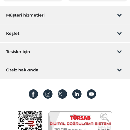
Müşteri hizmetleri
Rezervasyon yönet
Keşfet
Sizi arayalım
Hediye Kart
Tesisler için
İştirak olun
ZPara Nedir?
Hemen tesisinizi ekleyin
Otelz hakkında
İletişim
Üye girişi
Villa/Daire ekleyin
Hakkımızda
Sıkça sorulan sorular
Hesap oluştur
Sürdürülebilirlik
Kişisel Verilerin Korunması
Koşullar ve şartlar
İşlem rehberi