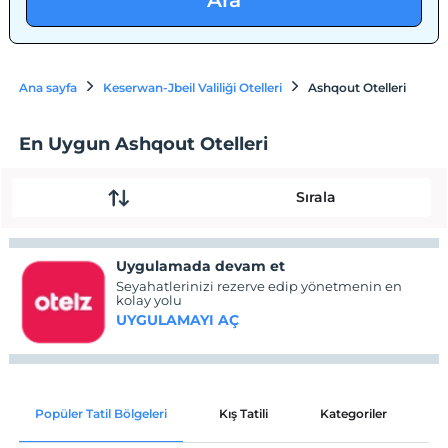
Ara
Ana sayfa
Keserwan-Jbeil Valiliği Otelleri
Ashqout Otelleri
En Uygun Ashqout Otelleri
Sırala
Uygulamada devam et
Seyahatlerinizi rezerve edip yönetmenin en
kolay yolu
UYGULAMAYI AÇ
Popüler Tatil Bölgeleri
Kış Tatili
Kategoriler
P