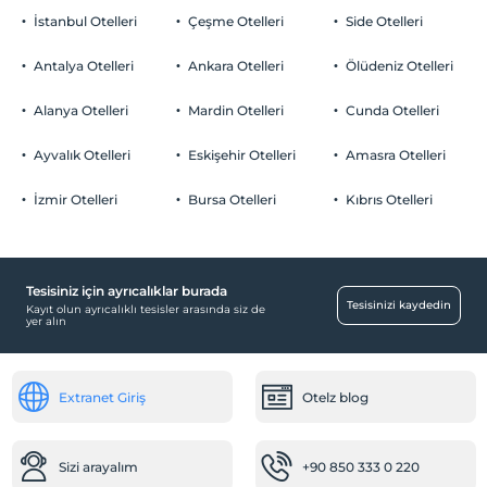
İstanbul Otelleri
Çeşme Otelleri
Side Otelleri
Antalya Otelleri
Ankara Otelleri
Ölüdeniz Otelleri
Alanya Otelleri
Mardin Otelleri
Cunda Otelleri
Ayvalık Otelleri
Eskişehir Otelleri
Amasra Otelleri
İzmir Otelleri
Bursa Otelleri
Kıbrıs Otelleri
Tesisiniz için ayrıcalıklar burada
Tesisinizi kaydedin
Kayıt olun ayrıcalıklı tesisler arasında siz de
yer alın
Extranet Giriş
Otelz blog
Sizi arayalım
+90 850 333 0 220