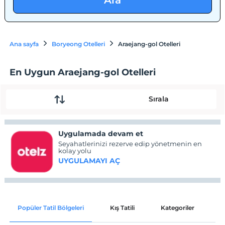
Ara
Ana sayfa
Boryeong Otelleri
Araejang-gol Otelleri
En Uygun Araejang-gol Otelleri
Sırala
Uygulamada devam et
Seyahatlerinizi rezerve edip yönetmenin en
kolay yolu
UYGULAMAYI AÇ
Popüler Tatil Bölgeleri
Kış Tatili
Kategoriler
P