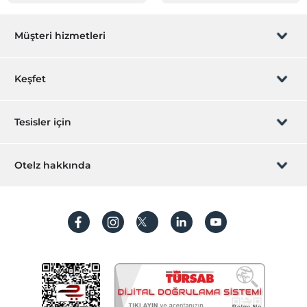
Müşteri hizmetleri
Rezervasyon yönet
Keşfet
Sizi arayalım
Hediye Kart
Tesisler için
İştirak olun
ZPara Nedir?
Hemen tesisinizi ekleyin
Otelz hakkında
İletişim
Üye girişi
Villa/Daire ekleyin
Hakkımızda
Sıkça sorulan sorular
Hesap oluştur
Sürdürülebilirlik
Kişisel Verilerin Korunması
Koşullar ve şartlar
İşlem rehberi