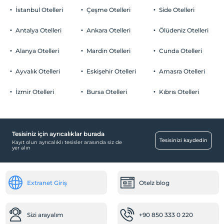
İstanbul Otelleri
Çeşme Otelleri
Side Otelleri
Antalya Otelleri
Ankara Otelleri
Ölüdeniz Otelleri
Alanya Otelleri
Mardin Otelleri
Cunda Otelleri
Ayvalık Otelleri
Eskişehir Otelleri
Amasra Otelleri
İzmir Otelleri
Bursa Otelleri
Kıbrıs Otelleri
Tesisiniz için ayrıcalıklar burada
Tesisinizi kaydedin
Kayıt olun ayrıcalıklı tesisler arasında siz de
yer alın
Extranet Giriş
Otelz blog
Sizi arayalım
+90 850 333 0 220