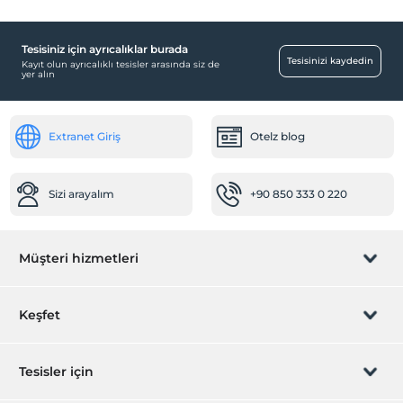
Tesisiniz için ayrıcalıklar burada
Tesisinizi kaydedin
Kayıt olun ayrıcalıklı tesisler arasında siz de
yer alın
Extranet Giriş
Otelz blog
Sizi arayalım
+90 850 333 0 220
Müşteri hizmetleri
Rezervasyon yönet
Keşfet
Sizi arayalım
Hediye Kart
Tesisler için
İştirak olun