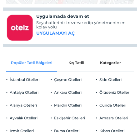
Uygulamada devam et
Seyahatlerinizi rezerve edip yönetmenin en
kolay yolu
UYGULAMAYI AÇ
Popüler Tatil Bölgeleri
Kış Tatili
Kategoriler
P
İstanbul Otelleri
Çeşme Otelleri
Side Otelleri
Antalya Otelleri
Ankara Otelleri
Ölüdeniz Otelleri
Alanya Otelleri
Mardin Otelleri
Cunda Otelleri
Ayvalık Otelleri
Eskişehir Otelleri
Amasra Otelleri
İzmir Otelleri
Bursa Otelleri
Kıbrıs Otelleri