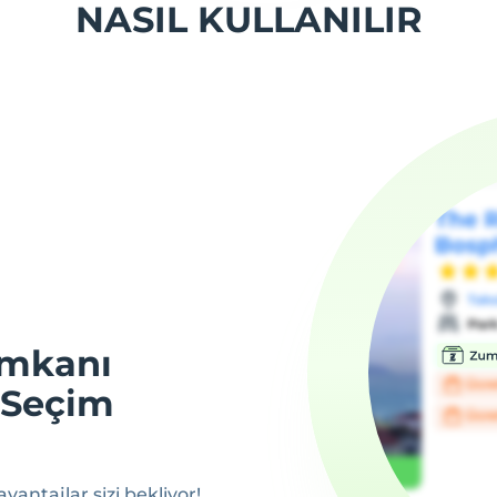
NASIL KULLANILIR
İmkanı
 Seçim
ntajlar sizi bekliyor!