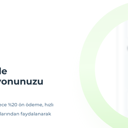
de
syonunuzu
dece %20 ön ödeme, hızlı
jlarından faydalanarak