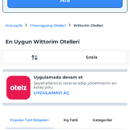
Ara
Ana sayfa
Cheongyang Otelleri
Wittorim Otelleri
En Uygun Wittorim Otelleri
Sırala
Uygulamada devam et
Seyahatlerinizi rezerve edip yönetmenin en
kolay yolu
UYGULAMAYI AÇ
Popüler Tatil Bölgeleri
Kış Tatili
Kategoriler
P