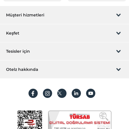
Müşteri hizmetleri
Rezervasyon yönet
Keşfet
Sizi arayalım
Hediye Kart
Tesisler için
İştirak olun
ZPara Nedir?
Hemen tesisinizi ekleyin
Otelz hakkında
İletişim
Üye girişi
Villa/Daire ekleyin
Hakkımızda
Sıkça sorulan sorular
Hesap oluştur
Sürdürülebilirlik
Kişisel Verilerin Korunması
Koşullar ve şartlar
İşlem rehberi