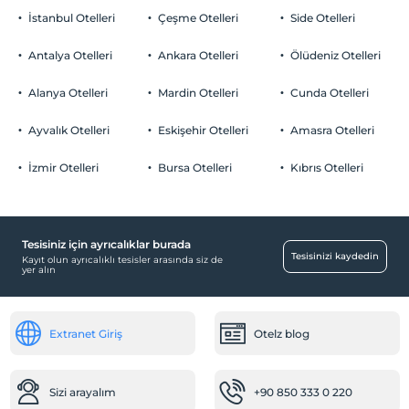
İstanbul Otelleri
Çeşme Otelleri
Side Otelleri
Antalya Otelleri
Ankara Otelleri
Ölüdeniz Otelleri
Alanya Otelleri
Mardin Otelleri
Cunda Otelleri
Ayvalık Otelleri
Eskişehir Otelleri
Amasra Otelleri
İzmir Otelleri
Bursa Otelleri
Kıbrıs Otelleri
Tesisiniz için ayrıcalıklar burada
Tesisinizi kaydedin
Kayıt olun ayrıcalıklı tesisler arasında siz de
yer alın
Extranet Giriş
Otelz blog
Sizi arayalım
+90 850 333 0 220