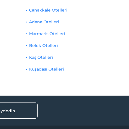
Çanakkale Otelleri
Adana Otelleri
Marmaris Otelleri
Belek Otelleri
Kaş Otelleri
Kuşadası Otelleri
kaydedin