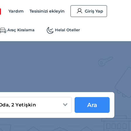
Yardım
Tesisinizi ekleyin
Giriş Yap
Araç Kiralama
Helal Oteller
Ara