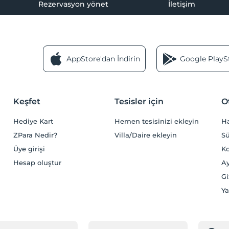
Rezervasyon yönet
İletişim
AppStore'dan İndirin
Google PlaySt
Keşfet
Tesisler için
O
Hediye Kart
Hemen tesisinizi ekleyin
H
ZPara Nedir?
Villa/Daire ekleyin
Sü
Üye girişi
Ko
Hesap oluştur
Ay
Gi
Ya