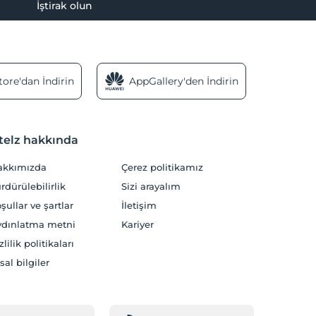
İştirak olun
ore'dan İndirin
AppGallery'den İndirin
telz hakkında
akkımızda
Çerez politikamız
rdürülebilirlik
Sizi arayalım
şullar ve şartlar
İletişim
dınlatma metni
Kariyer
zlilik politikaları
sal bilgiler