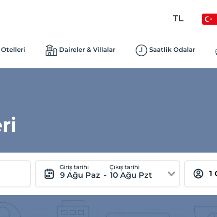
TL
Otelleri
Daireler & Villalar
Saatlik Odalar
ri
Giriş tarihi
Çıkış tarihi
9 Ağu Paz
-
10 Ağu Pzt