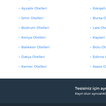
Ayvalık Otelleri
Eskişehi
İzmir Otelleri
Bursa O
Bodrum Otelleri
Lara Ote
Konya Otelleri
Kayseri 
Balıkesir Otelleri
Bolu Ot
Datça Otelleri
Edirne 
Kemer Otelleri
Assos O
Tesisiniz için a
Kayıt olun ayrıcalıkl