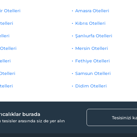
r Otelleri
Amasra Otelleri
telleri
Kıbrıs Otelleri
lleri
Şanlıurfa Otelleri
Otelleri
Mersin Otelleri
elleri
Fethiye Otelleri
Otelleri
Samsun Otelleri
telleri
Didim Otelleri
yrıcalıklar burada
Tesisinizi 
ı tesisler arasında siz de yer alın