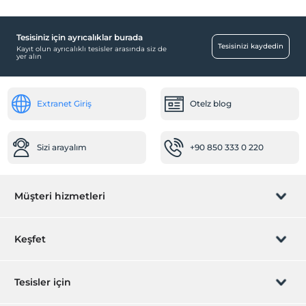
Tesisiniz için ayrıcalıklar burada
Tesisinizi kaydedin
Kayıt olun ayrıcalıklı tesisler arasında siz de
yer alın
Extranet Giriş
Otelz blog
Sizi arayalım
+90 850 333 0 220
Müşteri hizmetleri
Rezervasyon yönet
Keşfet
Sizi arayalım
Hediye Kart
Tesisler için
İştirak olun