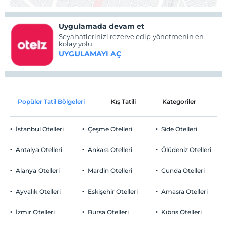
Uygulamada devam et
Seyahatlerinizi rezerve edip yönetmenin en
kolay yolu
UYGULAMAYI AÇ
Popüler Tatil Bölgeleri
Kış Tatili
Kategoriler
P
İstanbul Otelleri
Çeşme Otelleri
Side Otelleri
Antalya Otelleri
Ankara Otelleri
Ölüdeniz Otelleri
Alanya Otelleri
Mardin Otelleri
Cunda Otelleri
Ayvalık Otelleri
Eskişehir Otelleri
Amasra Otelleri
İzmir Otelleri
Bursa Otelleri
Kıbrıs Otelleri