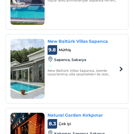
huzur dolu atmosferiyle Sapanca’nın en
özel köşesinde misafirlerine unutulmaz bir
deneyim sunuyor.
New Baltürk Villas Sapanca
9.8
Müthiş
Sapanca, Sakarya
New Baltürk Villas Sapanca, özenle
tasarlanmış villa seçenekleri ile otel
konforunda kusursuz bir konaklama
deneyimi sunuyor.
Natural Garden Kırkpınar
8.3
Çok iyi
Kırkpınar, Sapanca, Sakarya