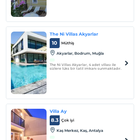
dalyandaki eviniz
The Ni Villas Akyarlar
10
Müthiş
Akyarlar, Bodrum, Muğla
The Ni Villas Akyarlar, 4 adet villası ile
sizlere lüks bir tatil imkanı sunmaktadır.
Villa Ay
8.3
Çok iyi
Kaş Merkez, Kaş, Antalya