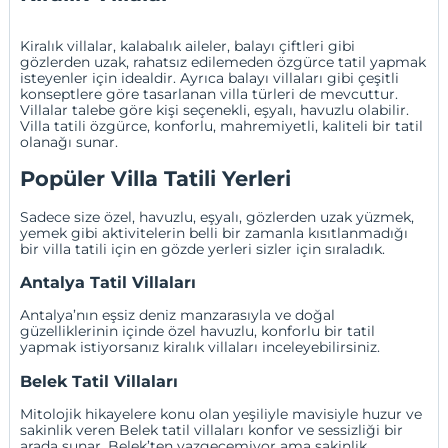
Kiralık villalar, kalabalık aileler, balayı çiftleri gibi
gözlerden uzak, rahatsız edilemeden özgürce tatil yapmak
isteyenler için idealdir. Ayrıca balayı villaları gibi çeşitli
konseptlere göre tasarlanan villa türleri de mevcuttur.
Villalar talebe göre kişi seçenekli, eşyalı, havuzlu olabilir.
Villa tatili özgürce, konforlu, mahremiyetli, kaliteli bir tatil
olanağı sunar.
Popüler Villa Tatili Yerleri
Sadece size özel, havuzlu, eşyalı, gözlerden uzak yüzmek,
yemek gibi aktivitelerin belli bir zamanla kısıtlanmadığı
bir villa tatili için en gözde yerleri sizler için sıraladık.
Antalya Tatil Villaları
Antalya’nın eşsiz deniz manzarasıyla ve doğal
güzelliklerinin içinde özel havuzlu, konforlu bir tatil
yapmak istiyorsanız kiralık villaları inceleyebilirsiniz.
Belek Tatil Villaları
Mitolojik hikayelere konu olan yeşiliyle mavisiyle huzur ve
sakinlik veren Belek tatil villaları konfor ve sessizliği bir
arada sunar. Belek’ten vazgeçemiyor ama sakinlik