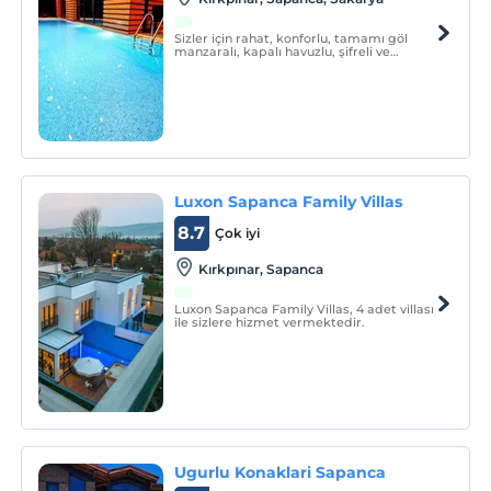
Sizler için rahat, konforlu, tamamı göl
manzaralı, kapalı havuzlu, şifreli ve
görüntülü bahçe giriş güvenliği, güvenlik
kameraları ile müstakil yaşam tarzınıza
uygun özel mimari villalardan oluşan lüks
bir ortam inşa ettik.
Luxon Sapanca Family Villas
8.7
Çok iyi
Kırkpınar, Sapanca
Luxon Sapanca Family Villas, 4 adet villası
ile sizlere hizmet vermektedir.
Ugurlu Konaklari Sapanca