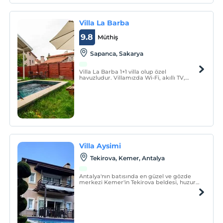
Villa La Barba
9.8
Müthiş
Sapanca, Sakarya
Villa La Barba 1+1 villa olup özel
havuzludur. Villamızda Wi-Fi, akıllı TV,
banyo, duş, saç kurutma makinesi,
mangal gibi olanaklar bulunur.
Villa Aysimi
Tekirova, Kemer, Antalya
Antalya'nın batısında en güzel ve gözde
merkezi Kemer'in Tekirova beldesi, huzur
ve güzelliğin bir arada olduğu yer. Villamız
bu beldenin merkezinde oldukça lüks ve
kullanışlı döşenmiş ve bir çok olanağı siz
misafirlerimizin rahatlığı için sunmaktayız.