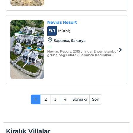
Nevras Resort
9.1
Müthiş
Sapanca, Sakarya
Nevras Resort, 2015 yılında ‘Enter İstanbul’
gruba bağlı olarak Sapanca Kadıpınar
mevkiinde hizmet vermeye başlamıştır.
1
2
3
4
Sonraki
Son
Kiralık Villalar