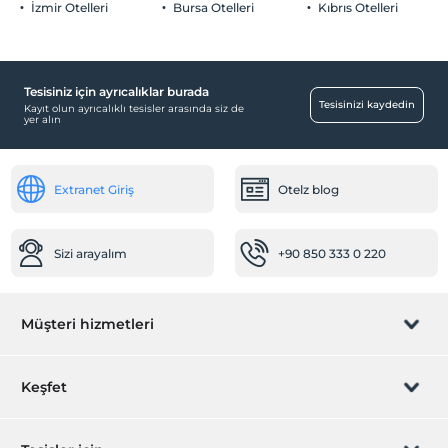
İzmir Otelleri
Bursa Otelleri
Kıbrıs Otelleri
Tesisiniz için ayrıcalıklar burada
Tesisinizi kaydedin
Kayıt olun ayrıcalıklı tesisler arasında siz de
yer alın
Extranet Giriş
Otelz blog
Sizi arayalım
+90 850 333 0 220
Müşteri hizmetleri
Rezervasyon yönet
Keşfet
Sizi arayalım
Hediye Kart