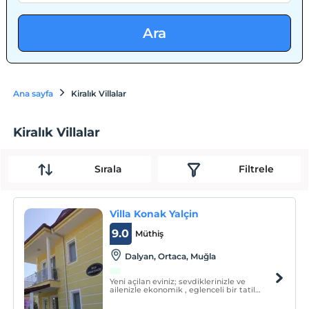
Ara
Ana sayfa
Kiralık Villalar
Kiralık Villalar
Sırala
Filtrele
Villa Konak Yalçin
9.0
Müthiş
Dalyan, Ortaca, Muğla
Yeni açilan eviniz; sevdiklerinizle ve
ailenizle ekonomik , eglenceli bir tatil
geçirmek isteyenler için ideal bir
konaklama tesisidir. Villa konak yalçin