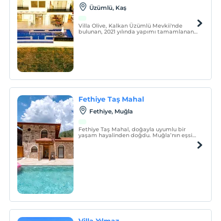
Üzümlü, Kaş
Villa Olive, Kalkan Üzümlü Mevkii'nde
bulunan, 2021 yılında yapımı tamamlanan,
yepyeni, lüks ve havuzu tam korunaklı
villamızdır.
Fethiye Taş Mahal
Fethiye, Muğla
Fethiye Taş Mahal, doğayla uyumlu bir
yaşam hayalinden doğdu. Muğla’nın eşsiz
doğasında, şehrin gürültüsünden ve
kalabalığından uzak; sakin, huzurlu ve
konforlu bir konaklama deneyimi sunmak
amacıyla yola çıktık.
Villa Yılmaz