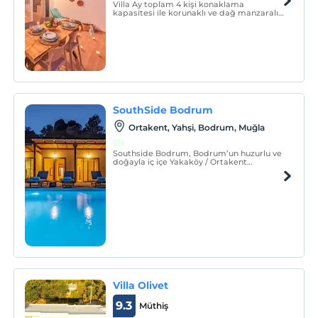
Villa Ay toplam 4 kişi konaklama
kapasitesi ile korunaklı ve dağ manzaralı
bir villadır. Not: Giriş esnasında 1 kereye
mahsus olarak 2500 TL temizlik ve 5000 TL
depozito ücreti alınmaktadır. Tesis evcil
hayvan kabul etmektedir.
SouthSide Bodrum
Ortakent, Yahşi, Bodrum, Muğla
Southside Bodrum, Bodrum’un huzurlu ve
doğayla iç içe Yakaköy / Ortakent
bölgesinde konumlanmış, şehrin
kalabalığından uzak ama merkeze kolay
ulaşım imkânı sunan şık ve konforlu bir
tatil adresidir.
Villa Olivet
9.3
Müthiş