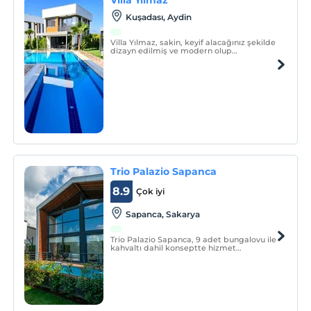
Kuşadası, Aydin
Villa Yılmaz, sakin, keyif alacağınız şekilde
dizayn edilmiş ve modern olup
tatillerinizde ve tüm gün kullanıma yönelik
hazırlanmıştır.
Trio Palazio Sapanca
8.9
Çok iyi
Sapanca, Sakarya
Trio Palazio Sapanca, 9 adet bungalovu ile
kahvaltı dahil konseptte hizmet
vermektedir.