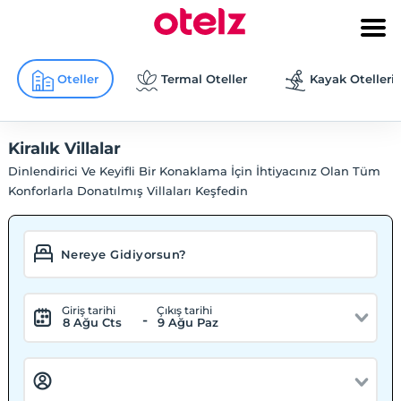
Oteller
Termal Oteller
Kayak Otelleri
Kiralık Villalar
Dinlendirici Ve Keyifli Bir Konaklama İçin İhtiyacınız Olan Tüm
Konforlarla Donatılmış Villaları Keşfedin
Giriş tarihi
Çıkış tarihi
-
8 Ağu Cts
9 Ağu Paz