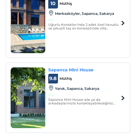
10
Müthiş
Merkezköyler, Sapanca, Sakarya
Uğurlu Konakları'nda 2 adet özel havuzlu
ve jakuzili taş ev konseptinde villa
bulunmaktadır.
Sapanca Mini House
9.8
Müthiş
Yanık, Sapanca, Sakarya
Sapanca Mini House aile ya da
arkadaşlarınızla konaklayabileceğiniz
standart ve delüks bungalovları ile hizmet
vermektedir.