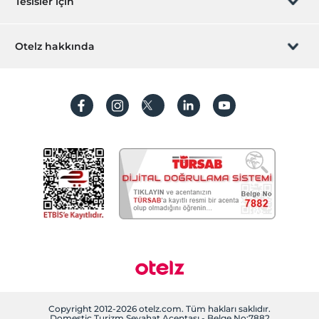
Tesisler için
İştirak olun
ZPara Nedir?
Hemen tesisinizi ekleyin
Otelz hakkında
İletişim
Üye girişi
Villa/Daire ekleyin
Hakkımızda
Sıkça sorulan sorular
Hesap oluştur
Sürdürülebilirlik
Kişisel Verilerin Korunması
Koşullar ve şartlar
İşlem rehberi
Aydınlatma metni
Gizlilik politikaları
Yasal bilgiler
Çerez politikamız
Copyright 2012-2026 otelz.com. Tüm hakları saklıdır.
Domestic Turizm Seyahat Acentası - Belge No:7882