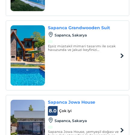
Sapanca Grandwooden Suit
Sapanca, Sakarya
Eşsiz müstakil mimari tasarımı ile sıcak
havuzunda ve jakuzi keyfinizi
çıkartabileceğiniz harika çift taraflı
şöminemizle sizleri bekliyor olacağız.
Sapanca Jowa House
8.0
Çok iyi
Sapanca, Sakarya
Sapanca Jowa House, yemyeşil doğası ve