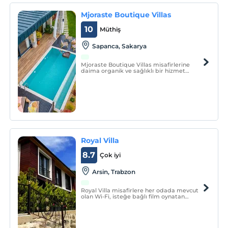
Mjoraste Boutique Villas
10
Müthiş
Sapanca, Sakarya
Mjoraste Boutique Villas misafirlerine
daima organik ve sağlıklı bir hizmet
sunmayı amaçlar. Doğal taş ile inşa edilen
villamız; hava filtreleme özelliği sayesinde,
insan vücudunun daha etkin bir dinlenme
deneyimi yaşamasına imkân tanır.
Royal Villa
8.7
Çok iyi
Arsin, Trabzon
Royal Villa misafirlere her odada mevcut
olan Wi-Fi, isteğe bağlı film oynatan
kablolu televizyon, yemek alanı, yüksek
tavan, CD oynatıcı sunmaktadır. Banyo
odalarında misafirlerin konforu için duş,
bornozlar sunulmaktadır.