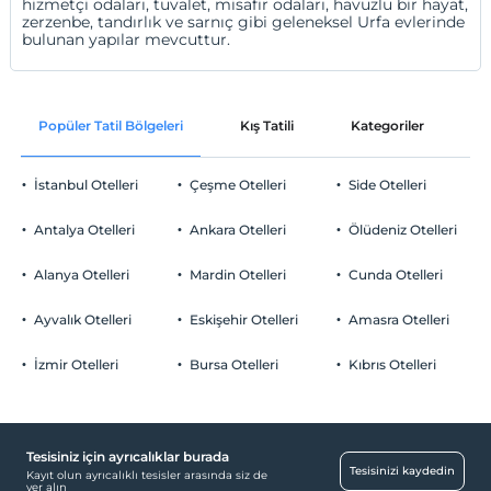
hizmetçi odaları, tuvalet, misafir odaları, havuzlu bir hayat,
zerzenbe, tandırlık ve sarnıç gibi geleneksel Urfa evlerinde
bulunan yapılar mevcuttur.
Popüler Tatil Bölgeleri
Kış Tatili
Kategoriler
P
İstanbul Otelleri
Çeşme Otelleri
Side Otelleri
Antalya Otelleri
Ankara Otelleri
Ölüdeniz Otelleri
Alanya Otelleri
Mardin Otelleri
Cunda Otelleri
Ayvalık Otelleri
Eskişehir Otelleri
Amasra Otelleri
İzmir Otelleri
Bursa Otelleri
Kıbrıs Otelleri
Tesisiniz için ayrıcalıklar burada
Tesisinizi kaydedin
Kayıt olun ayrıcalıklı tesisler arasında siz de
yer alın