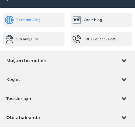
Extranet Giriş
Otelz blog
Sizi arayalım
+90 850 333 0 220
Müşteri hizmetleri
Rezervasyon yönet
Keşfet
Sizi arayalım
Hediye Kart
Tesisler için
İştirak olun
ZPara Nedir?
Hemen tesisinizi ekleyin
Otelz hakkında
İletişim
Üye girişi
Villa/Daire ekleyin
Hakkımızda