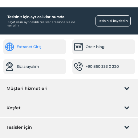
Tesisiniz için ayrıcalıklar burada
Tesisinizi kaydedin
Kayıt olun ayrıcalıklı tesisler arasında siz de
yer alın
Extranet Giriş
Otelz blog
Sizi arayalım
+90 850 333 0 220
Müşteri hizmetleri
Rezervasyon yönet
Keşfet
Sizi arayalım
Hediye Kart
Tesisler için
İştirak olun