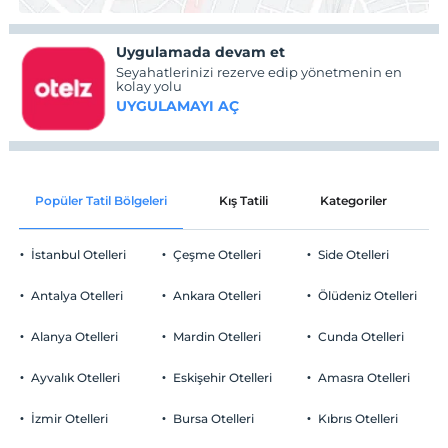
Uygulamada devam et
Seyahatlerinizi rezerve edip yönetmenin en
kolay yolu
UYGULAMAYI AÇ
Popüler Tatil Bölgeleri
Kış Tatili
Kategoriler
P
İstanbul Otelleri
Çeşme Otelleri
Side Otelleri
Antalya Otelleri
Ankara Otelleri
Ölüdeniz Otelleri
Alanya Otelleri
Mardin Otelleri
Cunda Otelleri
Ayvalık Otelleri
Eskişehir Otelleri
Amasra Otelleri
İzmir Otelleri
Bursa Otelleri
Kıbrıs Otelleri