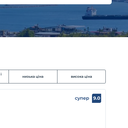
і
низька ціна
висока ціна
супер
9.0