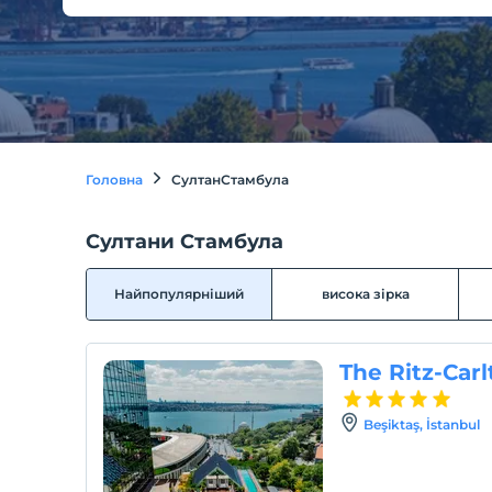
Головна
СултанСтамбула
Султани Стамбула
Найпопулярніший
висока зірка
The Ritz-Carl
Beşiktaş, İstanbul