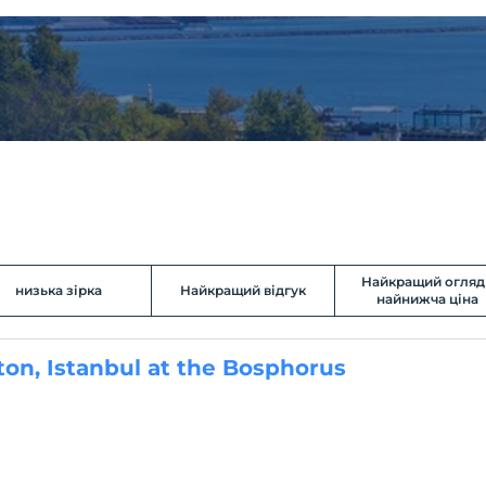
Найкращий огляд 
низька зірка
Найкращий відгук
найнижча ціна
ton, Istanbul at the Bosphorus