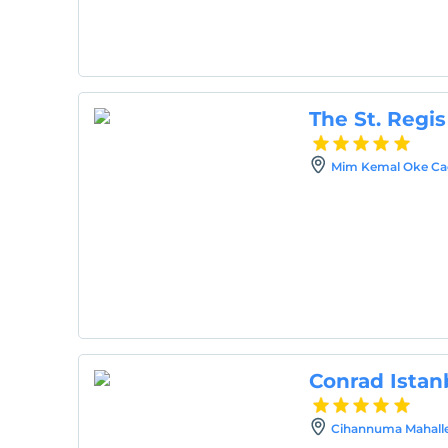
The St. Regis
Mim Kemal Oke Cad N
Conrad Istan
Cihannuma Mahallesi