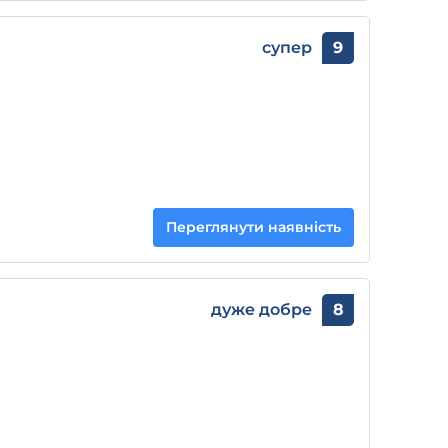
супер
9
Переглянути наявність
дуже добре
8