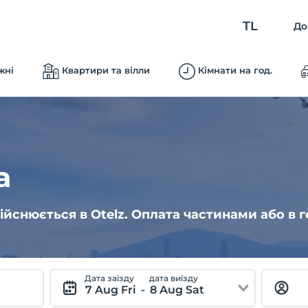
TL
До
жні
Квартири та вілли
Кімнати на год.
а
ійснюється в Otelz. Оплата частинами або в г
Дата заїзду
дата виїзду
7 Aug Fri
-
8 Aug Sat