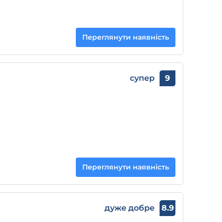
Переглянути наявність
супер
9
Переглянути наявність
дуже добре
8.9