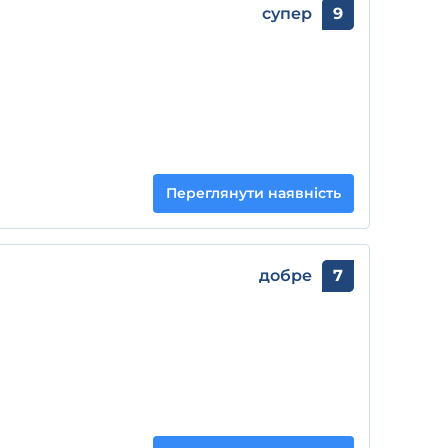
супер
9
Переглянути наявність
добре
7