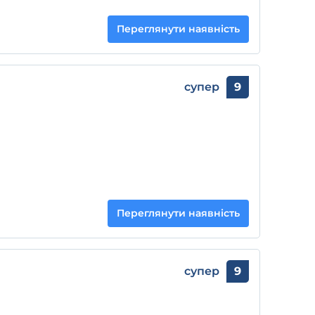
Переглянути наявність
супер
9
Переглянути наявність
супер
9