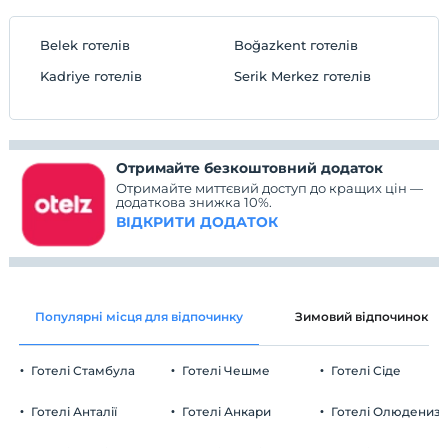
Belek готелів
Boğazkent готелів
Kadriye готелів
Serik Merkez готелів
Отримайте безкоштовний додаток
Отримайте миттєвий доступ до кращих цін —
додаткова знижка 10%.
ВІДКРИТИ ДОДАТОК
Популярні місця для відпочинку
Зимовий відпочинок
Готелі Стамбула
Готелі Чешме
Готелі Сіде
Готелі Анталії
Готелі Анкари
Готелі Олюдениз