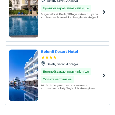
Belek, Serik, Antalya
Бронюй зараз, плати пізніше
Maya World Park, 2014 yılından bu yana
konforu ve hizmet kalitesiyle siz değerli
misafirlerimize evinizde sıcak bir atmosfer
sunuyor.
Belenli Resort Hotel
Belek, Serik, Antalya
Бронюй зараз, плати пізніше
Оплата частинами
Akdeniz’in yanı başında uzanan
kumsallarda büyüleyici bir deneyime
davetlisiniz. Belenli Resort Hotel ailece
keyifli bir tatil için muhteşem bir atmosfer
sunuyor. Tesisimiz 01.11.24-20.05.25 tarihleri
arasında sadece oda kahvaltı hizmet
vermektedir.