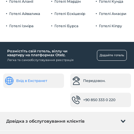
Готелі Аланії
Готелі Мардін
Готелі Кунда
Готелі Айвалика
Готелі Ескішехір
Готелі Амасри
Готелі Ізміра
Готелі Бурса
Готелі Кіпру
Розмістіть свій готель, віллу чи
квартиру на платформах Otelz.
Додайте готель
Легка та самообслуговування реєстрація
Вхід в Екстранет
Передзвон.
+90 850 333 0 220
Довідка з обслуговування клієнтів