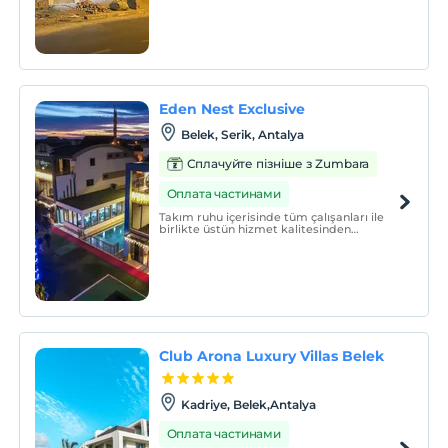
Eden Nest Exclusive
Belek, Serik, Antalya
Сплачуйте пізніше з Zumbara
Оплата частинами
Takım ruhu içerisinde tüm çalışanları ile
birlikte üstün hizmet kalitesinden
vazgeçmeden güler yüzlü, hijyenik ve
sağlık dolu hizmet sunan otelimizde
misafirlerimize kendilerini evlerinde
hissedeceği sıcak bir ortam sunmak
önceliğimizdir.
Club Arona Luxury Villas Belek
Kadriye, Belek,Antalya
Оплата частинами