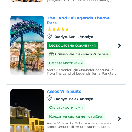
yemyeşil bir bitki örtüsünün kapladığı,
konfor, eğlence ve dinlenme imkanı
bulabileceğiniz 10 dönümlük bir arazi
üzerine kurulmuştur.
The Land Of Legends Theme
Park
Kadriye, Serik, Antalya
Безкоштовне скасування
Сплачуйте пізніше з Zumbara
Оплата частинами
Merak edenler için efsaneler sonsuzdur!
Tıpkı The Land of Legends Tema Park'ta
eğlencenin ve heyecanın sonsuz olması
gibi.
Assos Villa Suits
Kadriye, Belek,Antalya
Оплата частинами
Кредитна картка не потрібна!
Assos Villa suits, 7+1 villası ile sizlere ev
konforunda tatil imkanı sunmaktadır.