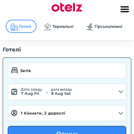
Готелі
Термальні
Гірськолижні
Готелі
Дата заїзду
дата виїзду
-
7 Aug Fri
8 Aug Sat