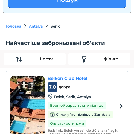
Пошук
Головна
Antalya
Serik
Найчастіше заброньовані об’єкти
Шорти
фільтр
Belkon Club Hotel
7.0
добре
Belek, Serik, Antalya
Бронюй зараз, плати пізніше
Сплачуйте пізніше з Zumbara
Оплата частинами
Tesisimiz Belek yöresinde dört tarafı açık,