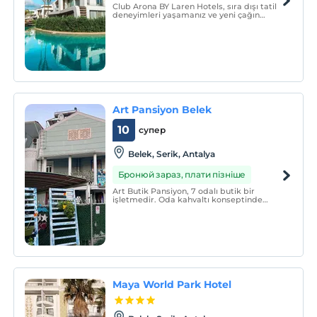
Club Arona BY Laren Hotels, sıra dışı tatil
deneyimleri yaşamanız ve yeni çağın
modern, ayrıcalıklı tatillerinde yerinizi
almanız için sizi bekliyor.
Art Pansiyon Belek
10
супер
Belek, Serik, Antalya
Бронюй зараз, плати пізніше
Art Butik Pansiyon, 7 odalı butik bir
işletmedir. Oda kahvaltı konseptinde
hizmet vermektedir.
Maya World Park Hotel