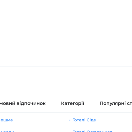
мовий відпочинок
Категорії
Популярні с
 Чешме
Готелі Сіде