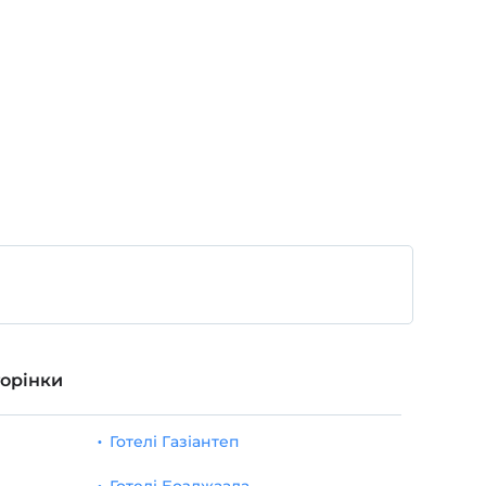
торінки
Готелі Газіантеп