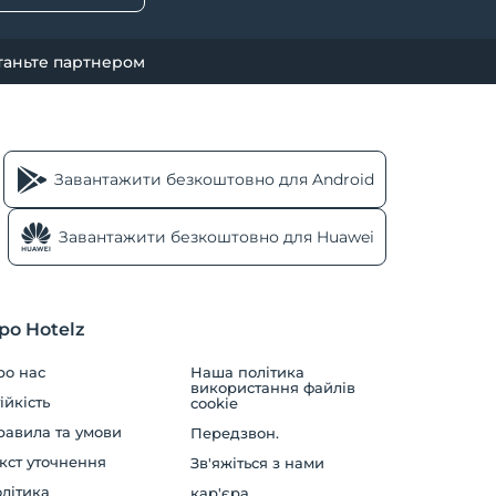
таньте партнером
Завантажити безкоштовно для Android
Завантажити безкоштовно для Huawei
ро Hotelz
ро нас
Наша політика
використання файлів
ійкість
cookie
равила та умови
Передзвон.
кст уточнення
Зв'яжіться з нами
літика
кар'єра