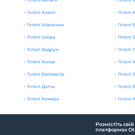
Готелі Анталії
Готелі
Готелі Аланії
Готелі 
Готелі Айвалика
Готелі 
Готелі Ізміра
Готелі 
Готелі Бодрум
Готелі 
Готелі Конья
Готелі 
Готелі Баликесір
Готелі 
Готелі Датча
Готелі 
Готелі Кемера
Готелі 
Розмістіть свій
платформах Ote