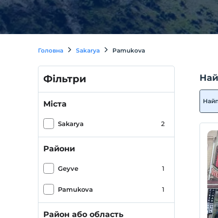
Головна
Sakarya
Pamukova
Най
Фільтри
Най
Міста
Sakarya
2
Райони
Geyve
1
Pamukova
1
Район або область