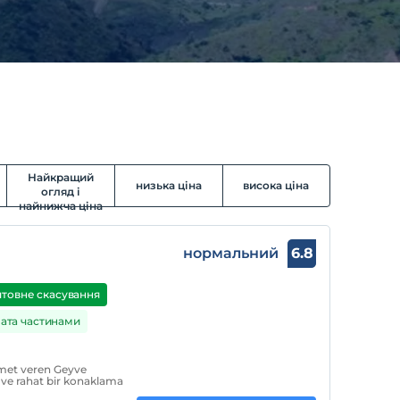
Найкращий
низька ціна
висока ціна
огляд і
найнижча ціна
нормальний
6.8
товне скасування
ата частинами
zmet veren Geyve
lu ve rahat bir konaklama