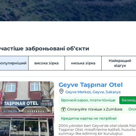
частіше заброньовані об’єкти
Найкращий
популярніший
висока зірка
низька зірка
відгук
Geyve Taşpınar Otel
Geyve Merkez, Geyve, Sakarya
Бронюй зараз, плати пізніше
Безкош
Сплачуйте пізніше з Zumbara
Опл
Кредитна картка не потрібна!
2004 yılından beri Geyve'de otel olarak hi
Taşpınar Otel, misafirlerine kaliteli, huzur
sunmayı ilke edinmiş bir kuruluştur.