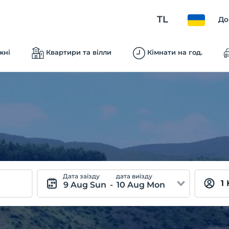
TL
До
жні
Квартири та вілли
Кімнати на год.
Дата заїзду
дата виїзду
9 Aug Sun
-
10 Aug Mon