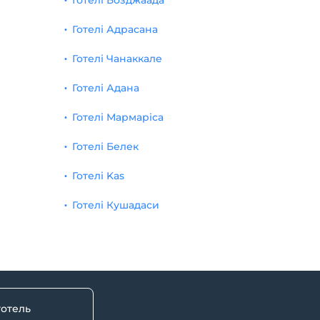
Готелі Бозджаада
Готелі Адрасана
Готелі Чанаккале
Готелі Адана
Готелі Мармаріса
Готелі Белек
Готелі Kas
Готелі Кушадаси
готель