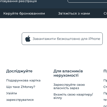
уговування реєстрація
Керуйте бронюванням
Зв'яжіться з нами
С
Завантажити безкоштовно для iPhone
Досліджуйте
Для власників
П
нерухомості
Подарункова картка
П
Зареєструйте свою
Що таке ZMoney?
Ст
власність зараз
Увійти
П
Вкажіть свою квартиру/
віллу
зареєструватися
те
по