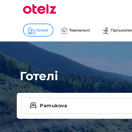
Готелі
Термальні
Гірськоли
Готелі