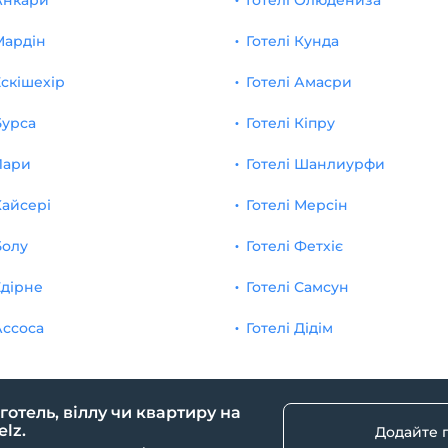
 Анкари
Готелі Олюдениза
Мардін
Готелі Кунда
Ескішехір
Готелі Амасри
Бурса
Готелі Кіпру
Лари
Готелі Шанлиурфи
Кайсері
Готелі Мерсін
Болу
Готелі Фетхіє
Едірне
Готелі Самсун
Ассоса
Готелі Дідім
 готель, віллу чи квартиру на
lz.
Додайте 