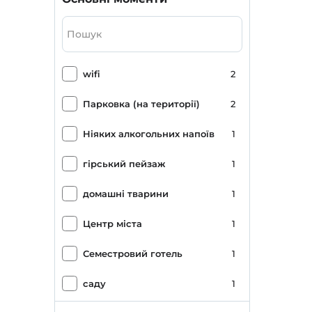
wifi
2
Парковка (на території)
2
Ніяких алкогольних напоїв
1
гірський пейзаж
1
домашні тварини
1
Центр міста
1
Семестровий готель
1
саду
1