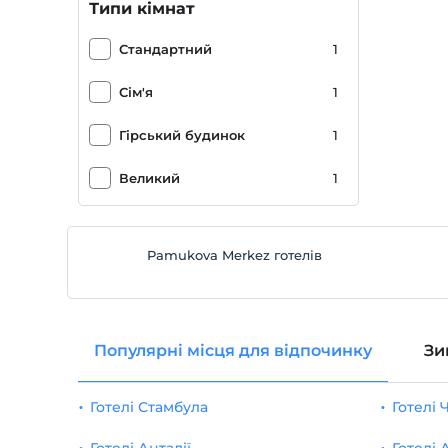
Двір
1
Типи кімнат
Готель Vineyard
1
Стандартний
1
Сім'я
1
Гірський будинок
1
Великий
1
Pamukova Merkez готелів
Популярні місця для відпочинку
Зи
Готелі Стамбула
Готелі