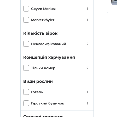
Geyve Merkez
1
Merkezköyler
1
Кількість зірок
Некласифікований
2
Концепція харчування
Тільки номер
2
Види рослин
Готель
1
Гірський будинок
1
Основні моменти