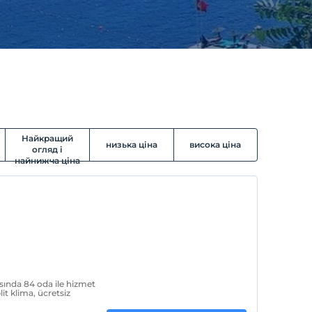
Найкращий
низька ціна
висока ціна
огляд і
найнижча ціна
asında 84 oda ile hizmet
it klima, ücretsiz