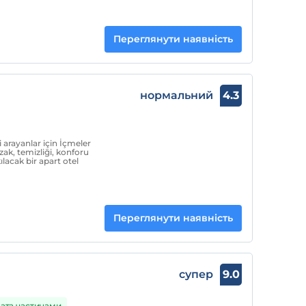
Переглянути наявність
нормальний
4.3
 arayanlar için İçmeler
ak, temizliği, konforu
lacak bir apart otel
Переглянути наявність
супер
9.0
ата частинами