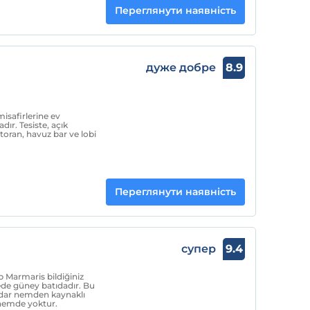
Переглянути наявність
дуже добре
8.9
misafirlerine ev
ır. Tesiste, açık
toran, havuz bar ve lobi
Переглянути наявність
супер
9.4
p Marmaris bildiğiniz
de güney batıdadır. Bu
adar nemden kaynaklı
r nemde yoktur.