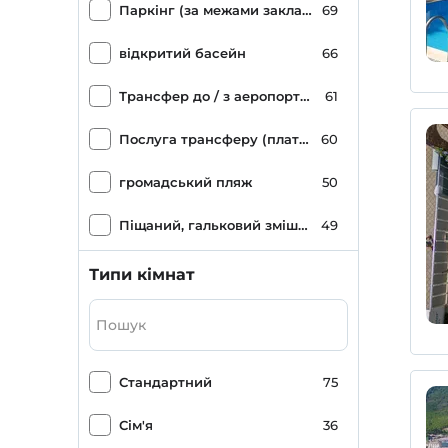
Паркінг (за межами закладу)
69
відкритий басейн
66
Трансфер до / з аеропорту (платний)
61
Послуга трансферу (платна)
60
громадський пляж
50
Піщаний, гальковий змішаний пляж
49
морський пейзаж
40
Типи кімнат
Парковка (на території)
38
саду
32
Стандартний
75
Приватний пляж
31
Сім'я
36
піщаний пляж
31