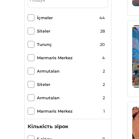
İçmeler
44
Siteler
28
Turunç
20
Marmaris Merkez
4
Armutalan
2
Siteler
2
Armutalan
2
Marmaris Merkez
1
Orhaniye
1
Кількість зірок
Söğütköy
1