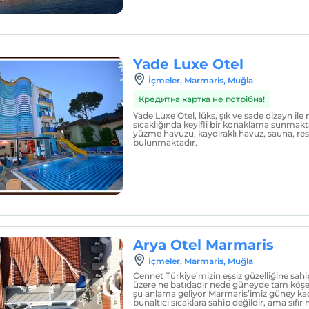
Yade Luxe Otel
İçmeler, Marmaris, Muğla
Кредитна картка не потрібна!
Yade Luxe Otel, lüks, şık ve sade dizayn ile 
sıcaklığında keyifli bir konaklama sunmaktad
yüzme havuzu, kaydıraklı havuz, sauna, res
bulunmaktadır.
Arya Otel Marmaris
İçmeler, Marmaris, Muğla
Cennet Türkiye’mizin eşsiz güzelliğine sahi
üzere ne batıdadır nede güneyde tam köşe
şu anlama geliyor Marmaris’imiz güney k
bunaltıcı sıcaklara sahip değildir, ama sıfı