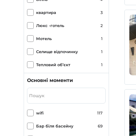
Ізольоване все включено
1
квартира
3
Оздоровча дієта повний пансіон
1
Люкс -готель
2
Мотель
1
Селище відпочинку
1
Тепловий об’єкт
1
Основні моменти
wifi
117
Бар біля басейну
69