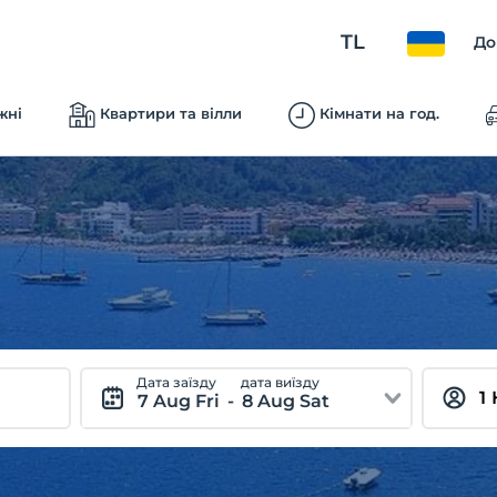
TL
До
жні
Квартири та вілли
Кімнати на год.
Дата заїзду
дата виїзду
7 Aug Fri
-
8 Aug Sat