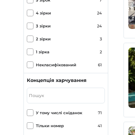
5 зірок
7
Turgutköy
1
4 зірки
24
3 зірки
24
2 зірки
3
1 зірка
2
Некласифікований
61
Концепція харчування
У тому числі сніданок
71
Тільки номер
41