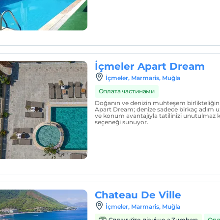
İçmeler Apart Dream
İçmeler, Marmaris, Muğla
Оплата частинами
Doğanın ve denizin muhteşem birlikteliğini
Apart Dream; denize sadece birkaç adım uz
ve konum avantajıyla tatilinizi unutulmaz kı
seçeneği sunuyor.
Chateau De Ville
İçmeler, Marmaris, Muğla
Сплачуйте пізніше з Zumbara
Опл