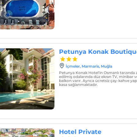
Petunya Konak Boutiqu
İçmeler, Marmaris, Muğla
Petunya Konak Hotel'in Osmanlı tarzında 
edilmiş odalarında düz ekran TV, minibar v
balkon varır. Ayrıca ücretsiz çay-kahve ya
kasa sağlanmaktadır.
Hotel Private