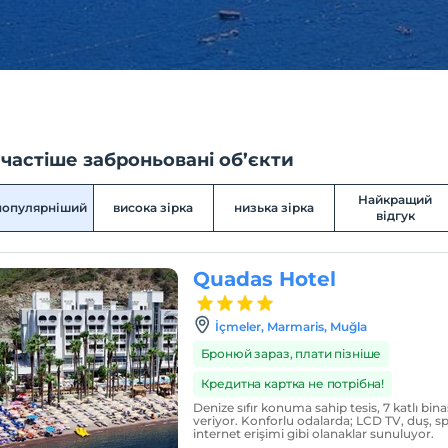
частіше заброньовані об’єкти
Найкращий
популярніший
висока зірка
низька зірка
відгук
Quadas Hotel
İçmeler, Marmaris, Muğla
Бронюй зараз, плати пізніше
Кредитна картка не потрібна!
Denize sıfır konuma sahip tesis, 7 katlı bin
veriyor. Konforlu odalarda; LCD TV, duş, spl
internet erişimi gibi olanaklar sunuluyor.