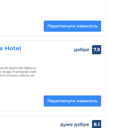
Переглянути наявність
e Hotel
добре
7.9
zevkli biçimde dekore
e doğa manzaralı özel
pma imkanı, klima ve
Переглянути наявність
дуже добре
8.1