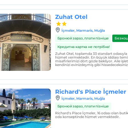
Zuhat Otel
İçmeler, Marmaris, Muğla
Бронюй зараз, плати пізніше
Безкош
Кредитна картка не потрібна!
Zuhat Otel, toplamda 33 standart odasıyla s
hizmet vermektedir. En büyük iddiası temiz
misafirlerimizi dört gözle bekliyor. Aile iş
kendinizi evinizdeymiş gibi hissedeceksiniz
Richard's Place İçmeler
İçmeler, Marmaris, Muğla
Бронюй зараз, плати пізніше
Richard's Place İçmeler, 16 odası olan butik
oda konseptinde hizmet vermektedir.