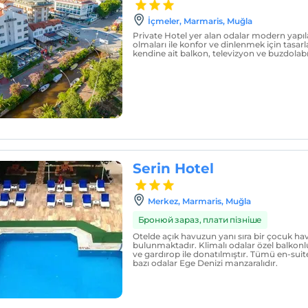
İçmeler, Marmaris, Muğla
Private Hotel yer alan odalar modern yapıla
olmaları ile konfor ve dinlenmek için tasar
kendine ait balkon, televizyon ve buzdolabı
Serin Hotel
Merkez, Marmaris, Muğla
Бронюй зараз, плати пізніше
Otelde açık havuzun yanı sıra bir çocuk h
bulunmaktadır. Klimalı odalar özel balkonl
ve gardırop ile donatılmıştır. Tümü en-sui
bazı odalar Ege Denizi manzaralıdır.