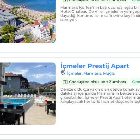
Marmaris Körfezi’nin batı ucunda, eşsiz b
Hotel Chateau De Ville, İçmeler’in yemyeşil 
dayadığı konumu ile misafirlerine keyifli bir
sunuyor.
İçmeler Prestij Apart
İçmeler, Marmaris, Muğla
Сплачуйте пізніше з Zumbara
Опл
Denize oldukça yakın olan otelde konaklaya
dakikalar içerisinde Marmaris’in benzersiz d
çıkarabilirler. İçmeler Prestij Apart otel müş
karşılayacak her türlü hizmet düşünülmüşt