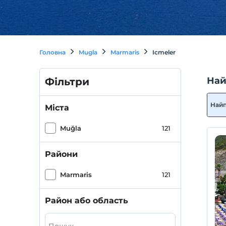
Головна
Mugla
Marmaris
Icmeler
Най
Фільтри
Най
Міста
Muğla
121
Райони
Marmaris
121
Район або область