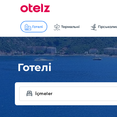
Готелі
Термальні
Гірськоли
Готелі