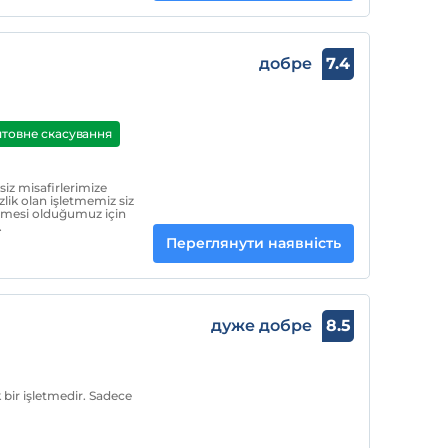
добре
7.4
товне скасування
iz misafirlerimize
lik olan işletmemiz siz
letmesi olduğumuz için
.
Переглянути наявність
дуже добре
8.5
 bir işletmedir. Sadece