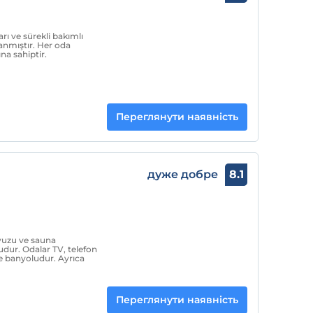
rı ve sürekli bakımlı
lanmıştır. Her oda
na sahiptir.
Переглянути наявність
дуже добре
8.1
avuzu ve sauna
udur. Odalar TV, telefon
te banyoludur. Ayrıca
Переглянути наявність