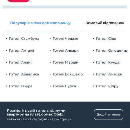
Популярні місця для відпочинку
Зимовий відпочинок
Готелі Стамбула
Готелі Чешме
Готелі Сіде
Готелі Анталії
Готелі Анкари
Готелі Олюдениз
Готелі Аланії
Готелі Мардін
Готелі Кунда
Готелі Айвалика
Готелі Ескішехір
Готелі Амасри
Готелі Ізміра
Готелі Бурса
Готелі Кіпру
Розмістіть свій готель, віллу чи
квартиру на платформах Otelz.
Додайте готель
Легка та самообслуговування реєстрація