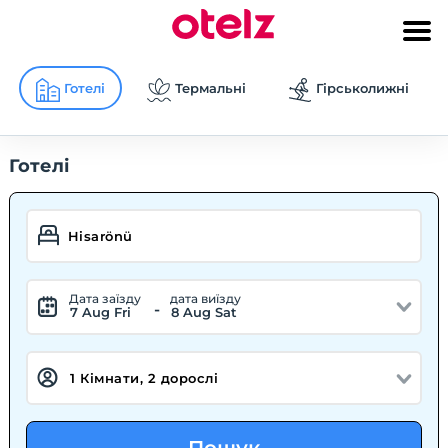
Готелі
Термальні
Гірськолижні
Готелі
Дата заїзду
дата виїзду
-
7 Aug Fri
8 Aug Sat