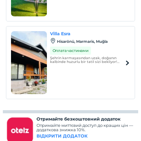
Villa Esra
Hisarönü, Marmaris, Muğla
Оплата частинами
Şehrin karmaşasından uzak, doğanın
kalbinde huzurlu bir tatil sizi bekliyor!
Marmaris’in gözlerden uzak Hisarönü
Köyü’nde yer alan müstakil villamız,
denize sadece 1,5 km mesafededir ve
araçla 3-4 dakikada sahile ulaşmak
mümkündür.
Отримайте безкоштовний додаток
Отримайте миттєвий доступ до кращих цін —
додаткова знижка 10%.
ВІДКРИТИ ДОДАТОК