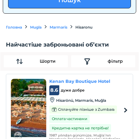
Пошук
Головна
Mugla
Marmaris
Hisaronu
Найчастіше заброньовані об’єкти
Шорти
фільтр
Kenan Bay Boutique Hotel
8.6
дуже добре
Hisarönü, Marmaris, Muğla
Сплачуйте пізніше з Zumbara
Оплата частинами
Кредитна картка не потрібна!
1987 yılından günümüze, Muğla’nın