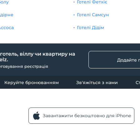
Болу
Готелі Фетхіє
Едірне
Готелі Самсун
Ассоса
Готелі Дідім
 готель, віллу чи квартиру на
lz.
Додайте 
уговування реєстрація
Керуйте бронюванням
Зв'яжіться з нами
С
Завантажити безкоштовно для iPhone