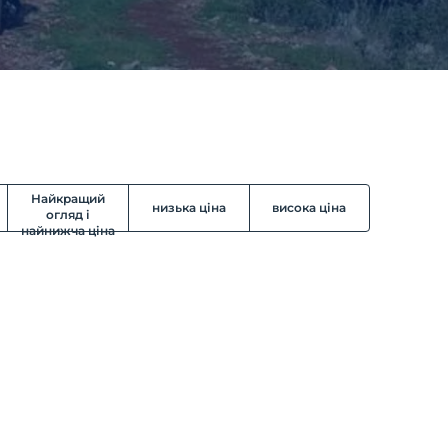
Найкращий
низька ціна
висока ціна
огляд і
найнижча ціна