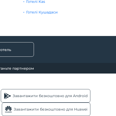
Готелі Kas
Готелі Кушадаси
готель
таньте партнером
Завантажити безкоштовно для Android
Завантажити безкоштовно для Huawei