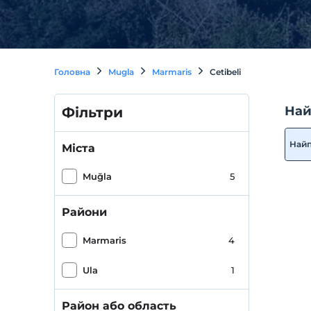
Головна
Mugla
Marmaris
Cetibeli
Най
Фільтри
Най
Міста
Muğla
5
Райони
Marmaris
4
Ula
1
Район або область