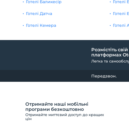
Готелі Баликесір
Готелі 
Готелі Датча
Готелі 
Готелі Кемера
Готелі 
Розмістіть свій
платформах Ote
Легка та самообсл
Передзвон.
Отримайте наші мобільні
програми безкоштовно
Отримайте миттєвий доступ до кращих
цін