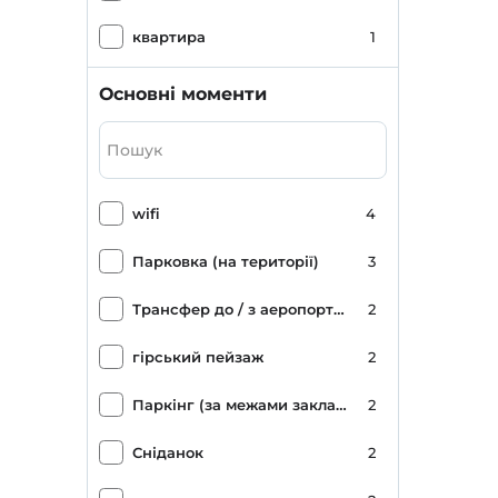
квартира
1
Основні моменти
wifi
4
Парковка (на території)
3
Трансфер до / з аеропорту (платний)
2
гірський пейзаж
2
Паркінг (за межами закладу)
2
Сніданок
2