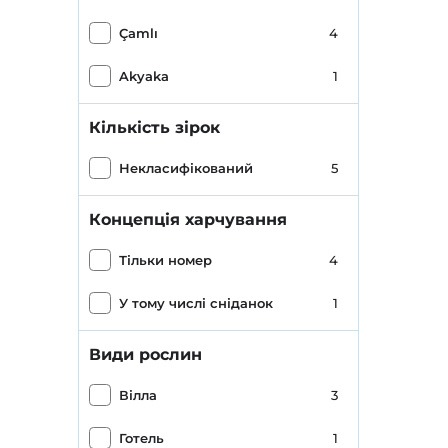
Çamlı
4
Akyaka
1
Кількість зірок
Некласифікований
5
Концепція харчування
Тільки номер
4
У тому числі сніданок
1
Види рослин
Вілла
3
Готель
1