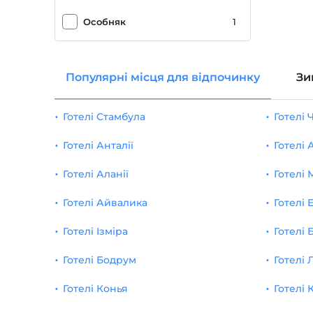
громадський пляж
1
Особняк
1
Романтика/Медовий місяць
1
Популярні місця для відпочинку
Зи
Дизайн -готель
1
тримач для валіз
1
Готелі Стамбула
Готелі
Ксерокопія
1
Готелі Анталії
Готелі
Готелі Аланії
Готелі 
Готелі Айвалика
Готелі 
Готелі Ізміра
Готелі 
Готелі Бодрум
Готелі 
Готелі Конья
Готелі 