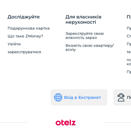
Досліджуйте
Для власників
П
нерухомості
Подарункова картка
П
Зареєструйте свою
Що таке ZMoney?
Ст
власність зараз
Увійти
П
Вкажіть свою квартиру/
віллу
зареєструватися
те
по
ко
П
Вхід в Екстранет
П