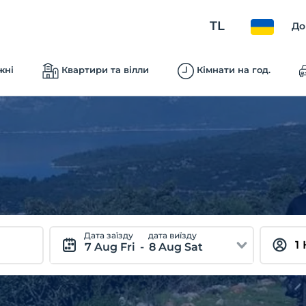
TL
До
жні
Квартири та вілли
Кімнати на год.
Дата заїзду
дата виїзду
7 Aug Fri
-
8 Aug Sat