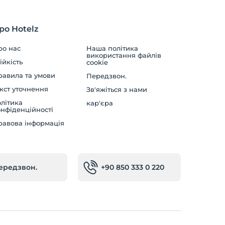
ро Hotelz
ро нас
Наша політика
використання файлів
ійкість
cookie
равила та умови
Передзвон.
кст уточнення
Зв'яжіться з нами
літика
кар'єра
нфіденційності
равова інформація
ередзвон.
+90 850 333 0 220