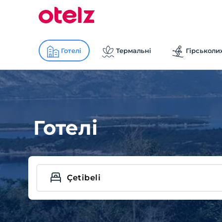
Готелі
Термальні
Гірськоли
Готелі