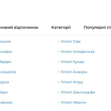
мовий відпочинок
Категорії
Популярні с
 Чешме
Готелі Сіде
 Анкари
Готелі Олюдениза
Мардін
Готелі Кунда
Ескішехір
Готелі Амасри
Бурса
Готелі Кіпру
Лари
Готелі Шанлиурфи
Кайсері
Готелі Мерсін