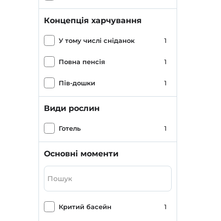
Концепція харчування
У тому числі сніданок
1
Повна пенсія
1
Пів-дошки
1
Види рослин
Готель
1
Основні моменти
Критий басейн
1