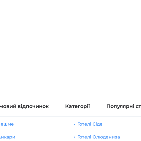
мовий відпочинок
Категорії
Популярні с
 Чешме
Готелі Сіде
 Анкари
Готелі Олюдениза