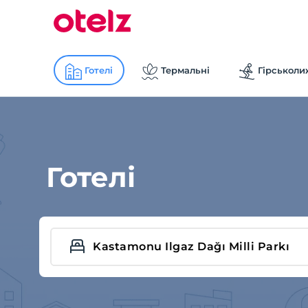
Готелі
Термальні
Гірськоли
Готелі