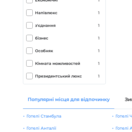
Економічні
1
Напівлюкс
1
з'єднання
1
бізнес
1
Особняк
1
Кімната можливостей
1
Президентський люкс
1
Популярні місця для відпочинку
Зи
Готелі Стамбула
Готелі
Готелі Анталії
Готелі