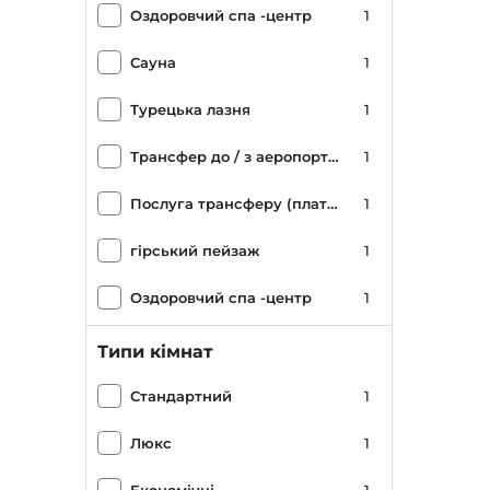
Оздоровчий спа -центр
1
Сауна
1
Турецька лазня
1
Трансфер до / з аеропорту (платний)
1
Послуга трансферу (платна)
1
гірський пейзаж
1
Оздоровчий спа -центр
1
wifi
1
Типи кімнат
Парковка (на території)
1
Стандартний
1
Семестровий готель
1
Люкс
1
Романтика/Медовий місяць
1