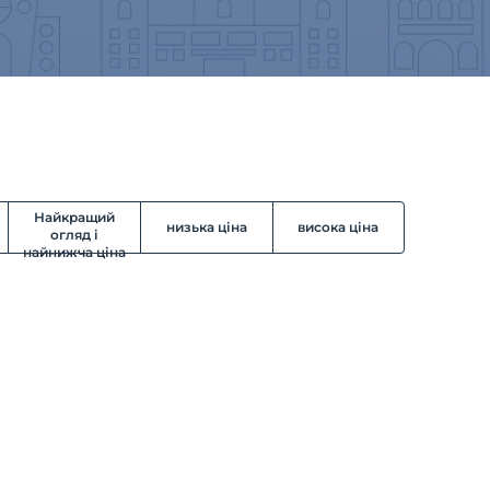
Найкращий
низька ціна
висока ціна
огляд і
найнижча ціна