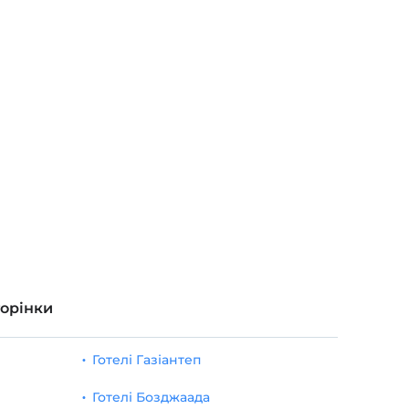
торінки
Готелі Газіантеп
Готелі Бозджаада