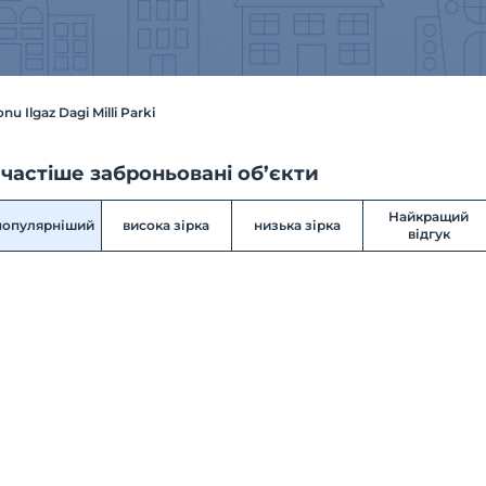
u Ilgaz Dagi Milli Parki
частіше заброньовані об’єкти
Найкращий
популярніший
висока зірка
низька зірка
відгук