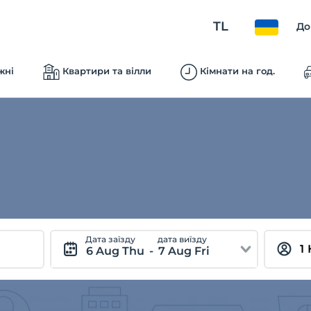
TL
До
жні
Квартири та вілли
Кімнати на год.
Дата заїзду
дата виїзду
6 Aug Thu
-
7 Aug Fri