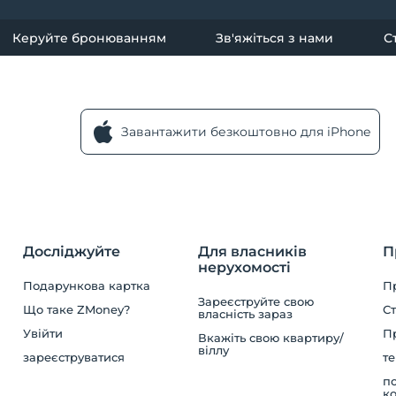
Керуйте бронюванням
Зв'яжіться з нами
С
Завантажити безкоштовно для iPhone
Досліджуйте
Для власників
П
нерухомості
Подарункова картка
П
Зареєструйте свою
Що таке ZMoney?
Ст
власність зараз
Увійти
П
Вкажіть свою квартиру/
віллу
зареєструватися
те
по
ко