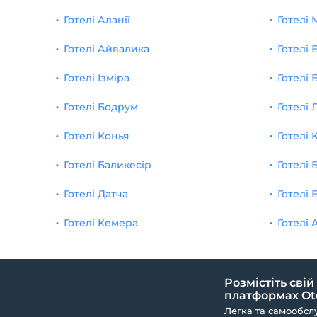
Готелі Аланії
Готелі 
Готелі Айвалика
Готелі 
Готелі Ізміра
Готелі 
Готелі Бодрум
Готелі 
Готелі Конья
Готелі 
Готелі Баликесір
Готелі 
Готелі Датча
Готелі 
Готелі Кемера
Готелі 
Розмістіть свій
платформах Ote
Легка та самообсл