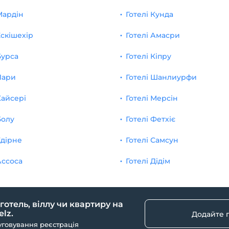
Мардін
Готелі Кунда
Ескішехір
Готелі Амасри
Бурса
Готелі Кіпру
Лари
Готелі Шанлиурфи
Кайсері
Готелі Мерсін
Болу
Готелі Фетхіє
Едірне
Готелі Самсун
Ассоса
Готелі Дідім
 готель, віллу чи квартиру на
lz.
Додайте 
уговування реєстрація