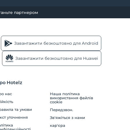
таньте партнером
Завантажити безкоштовно для Android
Завантажити безкоштовно для Huawei
ро Hotelz
ро нас
Наша політика
використання файлів
ійкість
cookie
равила та умови
Передзвон.
кст уточнення
Зв'яжіться з нами
літика
кар'єра
нфіденційності