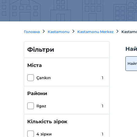
Головна
Kastamonu
Kastamonu Merkez
Kastamon
Най
Фільтри
Най
Міста
Çankırı
1
Райони
Ilgaz
1
Кількість зірок
4 зірки
1