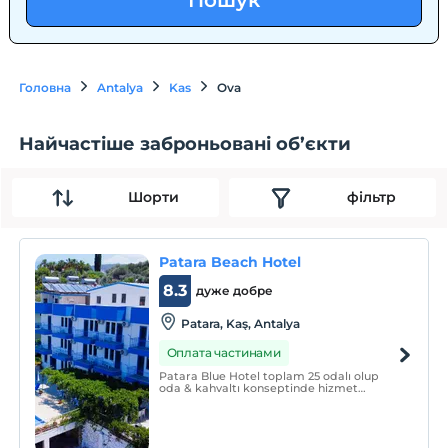
Пошук
Головна
Antalya
Kas
Ova
Найчастіше заброньовані об’єкти
Шорти
фільтр
Patara Beach Hotel
8.3
дуже добре
Patara, Kaş, Antalya
Оплата частинами
Patara Blue Hotel toplam 25 odalı olup
oda & kahvaltı konseptinde hizmet
vermektedir.