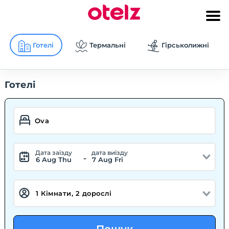
Готелі
Термальні
Гірськолижні
Готелі
Дата заїзду
дата виїзду
-
6 Aug Thu
7 Aug Fri