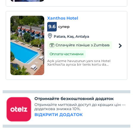
Xanthos Hotel
9.6
супер
Patara, Kaş, Antalya
Сплачуйте пізніше з Zumbara
Оплата частинами
Açık yüzme havuzunun yanı sıra Hotel
Xanthos'ta ayrıca bir tenis kortu da
bulunmaktadır. Konuklar çevredeki
doğayı ve Patara'yı keşfetmek için otelin
ücretsiz bisikletlerinden yararlanabilir.
Отримайте безкоштовний додаток
Отримайте миттєвий доступ до кращих цін —
додаткова знижка 10%.
ВІДКРИТИ ДОДАТОК