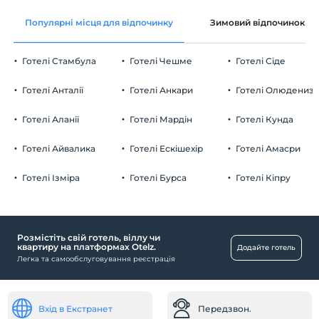
Популярні місця для відпочинку
Зимовий відпочинок
Готелі Стамбула
Готелі Чешме
Готелі Сіде
Готелі Анталії
Готелі Анкари
Готелі Олюдениз
Готелі Аланії
Готелі Мардін
Готелі Кунда
Готелі Айвалика
Готелі Ескішехір
Готелі Амасри
Готелі Ізміра
Готелі Бурса
Готелі Кіпру
Розмістіть свій готель, віллу чи
квартиру на платформах Otelz.
Додайте готель
Легка та самообслуговування реєстрація
Вхід в Екстранет
Передзвон.