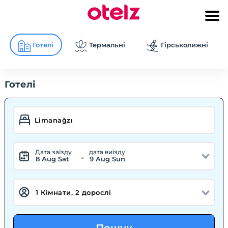
Готелі
Термальні
Гірськолижні
Готелі
Дата заїзду
дата виїзду
-
8 Aug Sat
9 Aug Sun