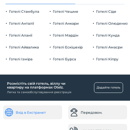
Готелі Стамбула
Готелі Чешме
Готелі Сіде
Готелі Анталії
Готелі Анкари
Готелі Олюдениз
Готелі Аланії
Готелі Мардін
Готелі Кунда
Готелі Айвалика
Готелі Ескішехір
Готелі Амасри
Готелі Ізміра
Готелі Бурса
Готелі Кіпру
Розмістіть свій готель, віллу чи
квартиру на платформах Otelz.
Додайте готель
Легка та самообслуговування реєстрація
Вхід в Екстранет
Передзвон.