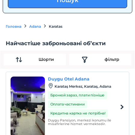
Пошук
Головна
Adana
Karatas
Найчастіше заброньовані об’єкти
Шорти
фільтр
Duygu Otel Adana
Karataş Merkez, Karataş, Adana
Бронюй зараз, плати пізніше
Оплата частинами
Кредитна картка не потрібна!
Duygu Pansiyon, merkezi konumu ile
misafirlerine hizmet vermektedir.