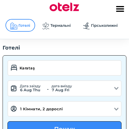
Готелі
Термальні
Гірськолижні
Готелі
Дата заїзду
дата виїзду
-
6 Aug Thu
7 Aug Fri