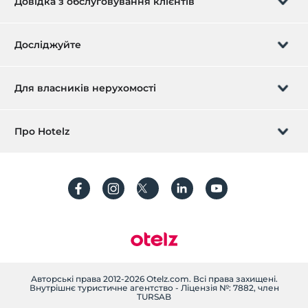
Довідка з обслуговування клієнтів
Керуйте бронюванням
Досліджуйте
Передзвон.
Подарункова картка
Для власників нерухомості
Станьте партнером
Що таке ZMoney?
Зареєструйте свою власність зараз
Про Hotelz
Зв'яжіться з нами
Увійти
Вкажіть свою квартиру/віллу
Про нас
Питання що часто задаються
зареєструватися
Стійкість
Захист персональних даних
Правила та умови
Керівництво по транзакціях
текст уточнення
Авторські права 2012-2026 Otelz.com. Всі права захищені.
Внутрішнє туристичне агентство - Ліцензія №: 7882, член
TURSAB