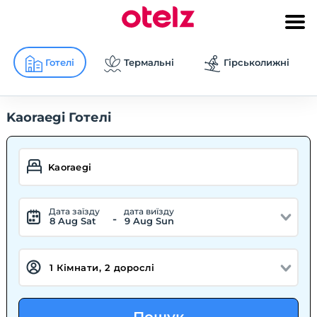
Готелі
Термальні
Гірськолижні
Kaoraegi Готелі
Дата заїзду
дата виїзду
-
8 Aug Sat
9 Aug Sun