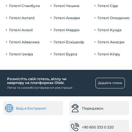
Готелі Стамбула
Готелі Чешме
Готелі Сіде
Готелі Анталії
Готелі Анкари
Готелі Олюдениз
Готелі Аланії
Готелі Мардін
Готелі Кунда
Готелі Айвалика
Готелі Ескішехір
Готелі Амасри
Готелі Ізміра
Готелі Бурса
Готелі Кіпру
Розмістіть свій готель, віллу чи
квартиру на платформах Otelz.
Додайте готель
Легка та самообслуговування реєстрація
Вхід в Екстранет
Передзвон.
+90 850 333 0 220