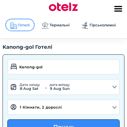
Готелі
Термальні
Гірськолижні
Kanong-gol Готелі
Дата заїзду
дата виїзду
-
8 Aug Sat
9 Aug Sun