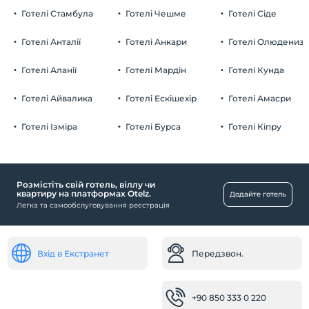
Готелі Стамбула
Готелі Чешме
Готелі Сіде
Готелі Анталії
Готелі Анкари
Готелі Олюдениз
Готелі Аланії
Готелі Мардін
Готелі Кунда
Готелі Айвалика
Готелі Ескішехір
Готелі Амасри
Готелі Ізміра
Готелі Бурса
Готелі Кіпру
Розмістіть свій готель, віллу чи
квартиру на платформах Otelz.
Додайте готель
Легка та самообслуговування реєстрація
Вхід в Екстранет
Передзвон.
+90 850 333 0 220