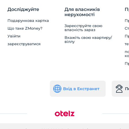
Досліджуйте
Для власників
П
нерухомості
Подарункова картка
П
Зареєструйте свою
Що таке ZMoney?
Ст
власність зараз
Увійти
П
Вкажіть свою квартиру/
віллу
зареєструватися
те
по
ко
П
Вхід в Екстранет
П