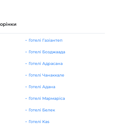
торінки
Готелі Газіантеп
Готелі Бозджаада
Готелі Адрасана
Готелі Чанаккале
Готелі Адана
Готелі Мармаріса
Готелі Белек
Готелі Kas