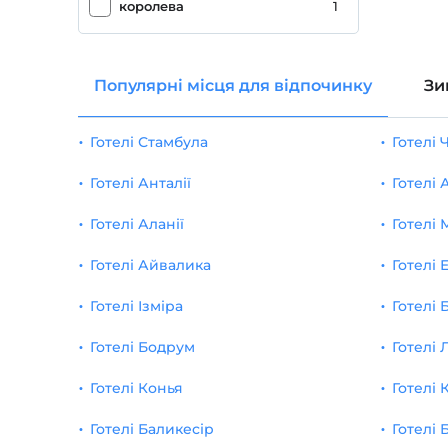
Ніяких алкогольних напоїв
1
королева
1
гірський пейзаж
1
Популярні місця для відпочинку
Зи
Інваліди дружні
1
Оздоровчий спа -центр
1
Готелі Стамбула
Готелі
Центр міста
1
Готелі Анталії
Готелі
історичне призначення
1
Готелі Аланії
Готелі 
дорослий готель
1
Готелі Айвалика
Готелі 
wifi
1
Готелі Ізміра
Готелі 
Готелі Бодрум
Парковка (на території)
1
Готелі 
Готелі Конья
Готелі 
тримач для валіз
1
Готелі Баликесір
Готелі 
Інвалідний візок
1