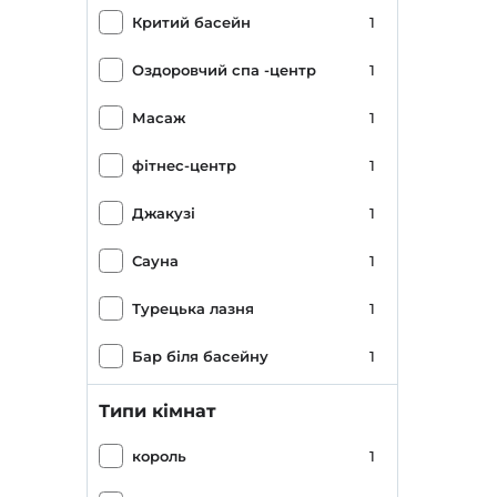
Критий басейн
1
Оздоровчий спа -центр
1
Масаж
1
фітнес-центр
1
Джакузі
1
Сауна
1
Турецька лазня
1
Бар біля басейну
1
Трансфер до / з аеропорту (платний)
1
Типи кімнат
Послуга трансферу (платна)
1
король
1