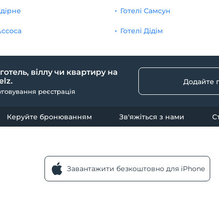
Едірне
Готелі Самсун
Ассоса
Готелі Дідім
 готель, віллу чи квартиру на
lz.
Додайте 
уговування реєстрація
Керуйте бронюванням
Зв'яжіться з нами
С
Завантажити безкоштовно для iPhone