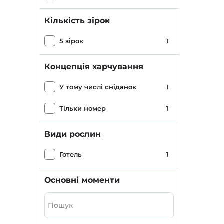
Кількість зірок
5 зірок
1
Концепція харчування
У тому числі сніданок
1
Тільки номер
1
Види рослин
Готель
1
Основні моменти