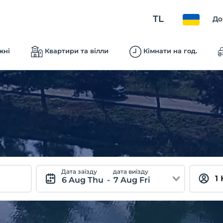
TL
До
жні
Квартири та вілли
Кімнати на год.
Дата заїзду
дата виїзду
6 Aug Thu
-
7 Aug Fri