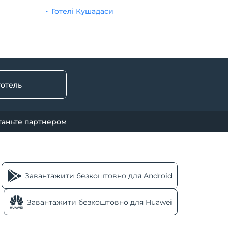
Готелі Кушадаси
готель
таньте партнером
Завантажити безкоштовно для Android
Завантажити безкоштовно для Huawei