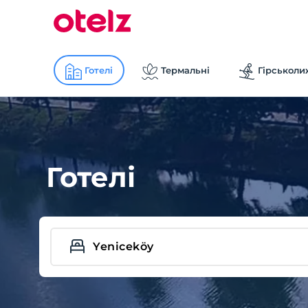
Готелі
Термальні
Гірськоли
Готелі