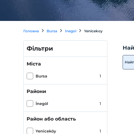
Головна
Bursa
Inegol
Yenicekoy
Най
Фільтри
Най
Міста
Bursa
1
Райони
İnegöl
1
Район або область
Yeniceköy
1