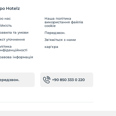
ро Hotelz
ро нас
Наша політика
використання файлів
ійкість
cookie
равила та умови
Передзвон.
кст уточнення
Зв'яжіться з нами
літика
кар'єра
нфіденційності
равова інформація
ередзвон.
+90 850 333 0 220