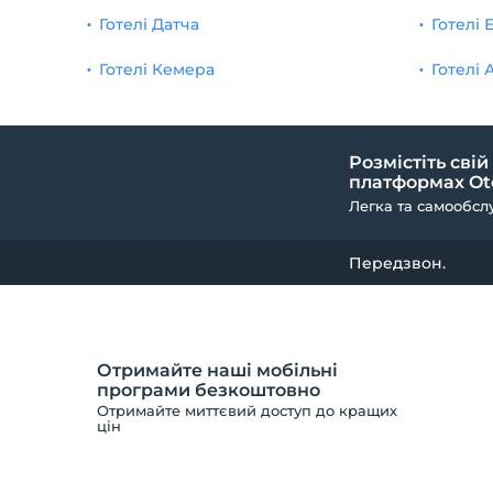
Готелі Датча
Готелі 
Сніданок
1
Готелі Кемера
Готелі 
Ксерокопія
1
10% знижка у спа -центрі
1
Розмістіть свій
Знижка 10% на масаж
1
платформах Ote
Легка та самообсл
Передзвон.
Отримайте наші мобільні
програми безкоштовно
Отримайте миттєвий доступ до кращих
цін