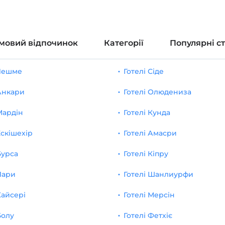
мовий відпочинок
Категорії
Популярні с
 Чешме
Готелі Сіде
 Анкари
Готелі Олюдениза
Мардін
Готелі Кунда
Ескішехір
Готелі Амасри
Бурса
Готелі Кіпру
Лари
Готелі Шанлиурфи
Кайсері
Готелі Мерсін
Болу
Готелі Фетхіє