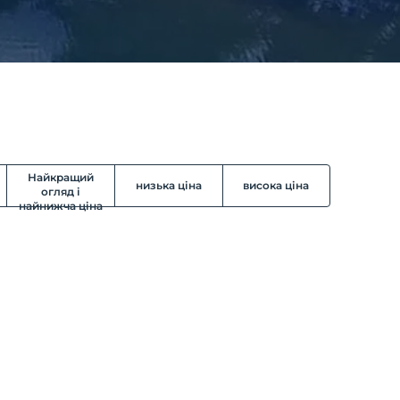
Найкращий
низька ціна
висока ціна
огляд і
найнижча ціна