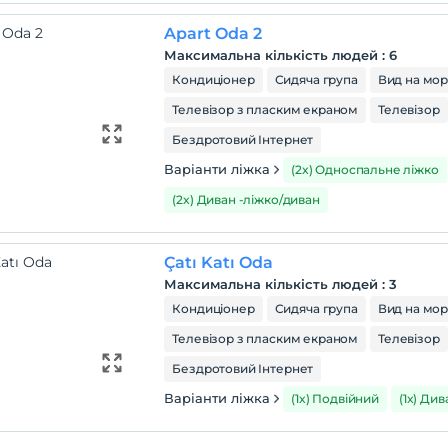
Apart Oda 2
Максимальна кількість людей
:
6
Кондиціонер
Сидяча група
Вид на мо
Телевізор з пласким екраном
Телевізор
Бездротовий Інтернет
Варіанти ліжка
(2x) Односпальне ліжко
(2x) Диван -ліжко/диван
Çatı Katı Oda
Максимальна кількість людей
:
3
Кондиціонер
Сидяча група
Вид на мо
Телевізор з пласким екраном
Телевізор
Бездротовий Інтернет
Варіанти ліжка
(1x) Подвійний
(1x) Ди