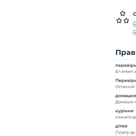
Прав
перевір
En erken s
Перевір
Останній 
домашня
Домашні 
куріння
кімнати 
дітей
Плата за 