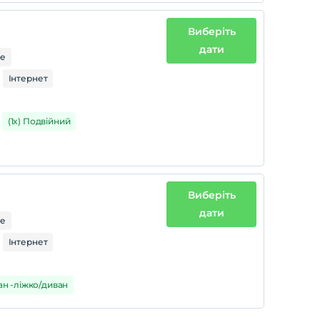
Виберіть
дати
ре
Інтернет
(1x) Подвійний
Виберіть
дати
ре
Інтернет
ван -ліжко/диван