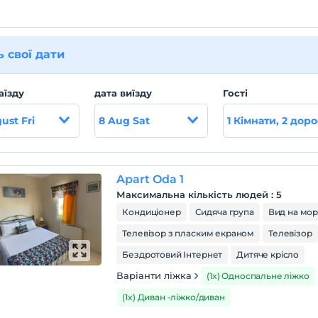
ь свої дати
аїзду
дата виїзду
Гості
ust Fri
8 Aug Sat
1 Кімнати, 2 доро
Apart Oda 1
Максимальна кількість людей
:
5
Кондиціонер
Сидяча група
Вид на мо
Телевізор з пласким екраном
Телевізор
Бездротовий Інтернет
Дитяче крісло
Варіанти ліжка
(1x) Односпальне ліжко
(1x) Диван -ліжко/диван