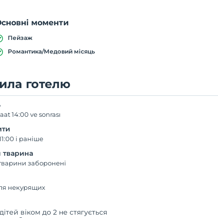
Основні моменти
Пейзаж
Романтика/Медовий місяць
ила готелю
ь
aat 14:00 ve sonrası
ити
11:00 і раніше
 тварина
тварини заборонені
для некурящих
дітей віком до 2 не стягується