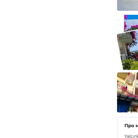
Про 
Yalçın