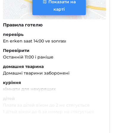
Показати на
карті
Правила готелю
перевірь
En erken saat 14:00 ve sonrası
Перевірити
Останній 11:00 і раніше
домашня тварина
Домашні тварини заборонені
куріння
кімнати для некурящих
дітей
Плата за дітей віком до 2 не стягується
1 дітей віком до 6 за номер не стягується