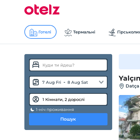
Готелі
Термальні
Гірськоли
Yalçı
-
7 Aug Fri
8 Aug Sat
Datça
1-ніч проживання
Пошук