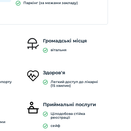
Паркінг (за межами закладу)
Громадські місця
вітальня
Здоров'я
опорту
Легкий доступ до лікарні
(15 хвилин)
Приймальні послуги
Цілодобова стійка
реєстрації
ими
сейф