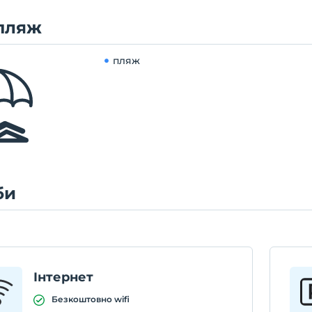
пляж
пляж
би
Інтернет
Безкоштовно wifi