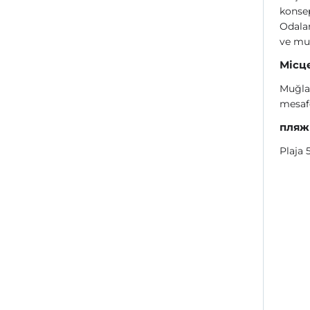
konse
Odalar
ve mut
Місц
Muğla
mesaf
пляж
Plaja 