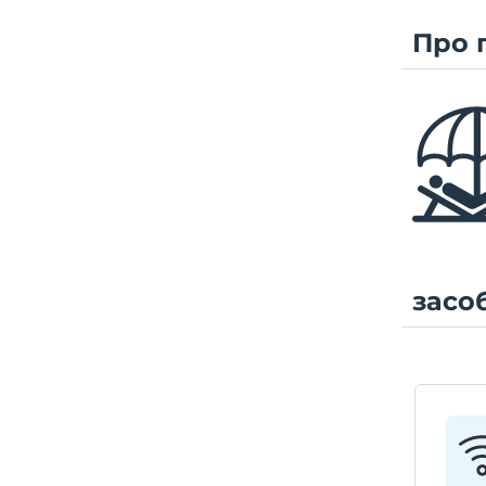
Про 
засо