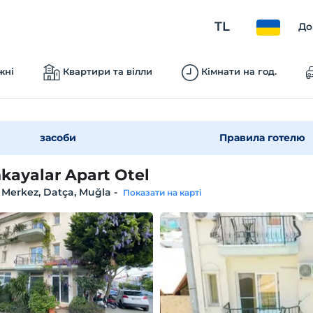
TL
До
жні
Квартири та вілли
Кімнати на год.
засоби
Правила готелю
nkayalar Apart Otel
 Merkez, Datça, Muğla
-
Показати на карті