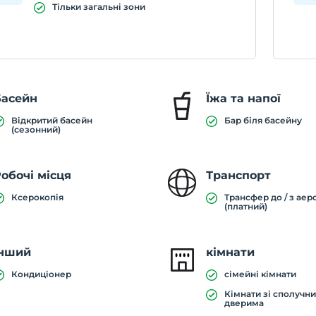
Тільки загальні зони
Басейн
Їжа та напої
Відкритий басейн
Бар біля басейну
(сезонний)
обочі місця
Транспорт
Ксерокопія
Трансфер до / з аер
(платний)
Інший
кімнати
Кондиціонер
сімейні кімнати
Кімнати зі сполучн
дверима