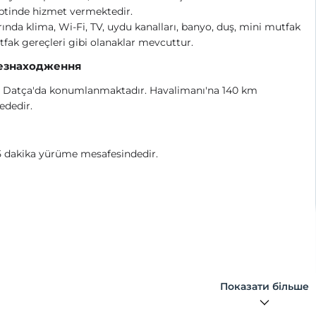
ptinde hizmet vermektedir.
ında klima, Wi-Fi, TV, uydu kanalları, banyo, duş, mini mutfak
fak gereçleri gibi olanaklar mevcuttur.
езнаходження
 Datça'da konumlanmaktadır. Havalimanı'na 140 km
ededir.
5 dakika yürüme mesafesindedir.
Показати більше