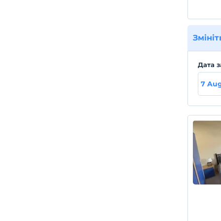
Змініт
Дата з
7 Aug