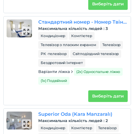
Виберіть дати
Перевірити
Останній 12:00 і раніше
Стандартний номер - Номер Твін з видом на басейн
домашня тварина
Максимальна кількість людей
:
3
Домашні тварини заборонені
Кондиціонер
Комп'ютер
куріння
Телевізор з пласким екраном
Телевізор
кімнати для некурящих
РК -телевізор
Світлодіодний телевізор
Години реєстрації
Бездротовий Інтернет
дітей
Плата за дітей віком до 2 не стягується
Варіанти ліжка
(2x) Односпальне ліжко
1 дітей віком до 6 за номер не стягується
(1x) Подвійний
Виберіть дати
Superior Oda (Kara Manzaralı)
Максимальна кількість людей
:
2
Кондиціонер
Комп'ютер
Телевізор