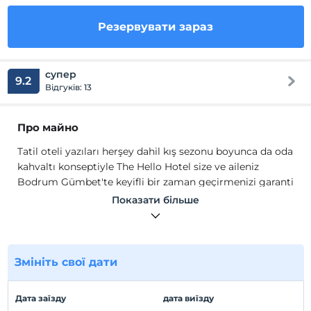
Резервувати зараз
супер
9.2
Відгуків: 13
Про майно
Tatil oteli yazıları herşey dahil kış sezonu boyunca da oda
kahvaltı konseptiyle The Hello Hotel size ve aileniz
Bodrum Gümbet'te keyifli bir zaman geçirmenizi garanti
eder. The Hello Hotel'de konuklarımızın konforunu
Показати більше
sağlamak ve her türlü ihtiyaçlarını karşılamak için bütün
imkanlarımızı sunarız.
The Hello Hotel'in odalarında; LCD TV, klima,
7/24 sıcak
su,
ücretsiz banyo malzemeleri, havlu gibi standart
Змініть свої дати
donanıma sahiptir. Misafirlerimizin tatil deneyimini en iyi
şekilde yaşamalarını arzulamaktayız. Hizmetimizle
Дата заїзду
дата виїзду
müşteri memnuniyetinin esas olduğu otelimizde