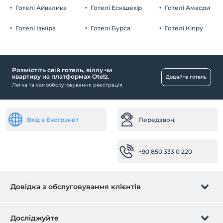
Готелі Айвалика
Готелі Ескішехір
Готелі Амасри
Натисніть, щоб переглянути спеціальні
примітки.
Готелі Ізміра
Готелі Бурса
Готелі Кіпру
Дитина
Дитячий басейн
Розмістіть свій готель, віллу чи
квартиру на платформах Otelz.
Здоров'я
Додайте готель
Легка та самообслуговування реєстрація
Лікар (на місці)
Основні моменти
Вхід в Екстранет
Передзвон.
Оздоровчий спа -центр
Діяльність
+90 850 333 0 220
Більярд
безкоштовно
школа дайвінгу
Довідка з обслуговування клієнтів
кімнати
Керуйте бронюванням
сімейні кімнати
Досліджуйте