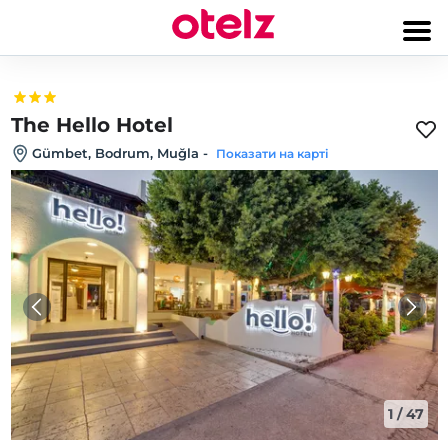
The Hello Hotel
Gümbet, Bodrum, Muğla
-
Показати на карті
1
/
47