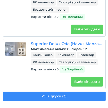
РК -телевізор
Світлодіодний телевізор
Бездротовий Інтернет
Варіанти ліжка
(1x) Подвійний
Виберіть дати
Superior Delux Oda (Havuz Manzaralı)
Максимальна кількість людей
:
2
Кондиціонер
Комп'ютер
Телевізор
РК -телевізор
Світлодіодний телевізор
Варіанти ліжка
(1x) Подвійний
Виберіть дати
Усі відгуки (3)