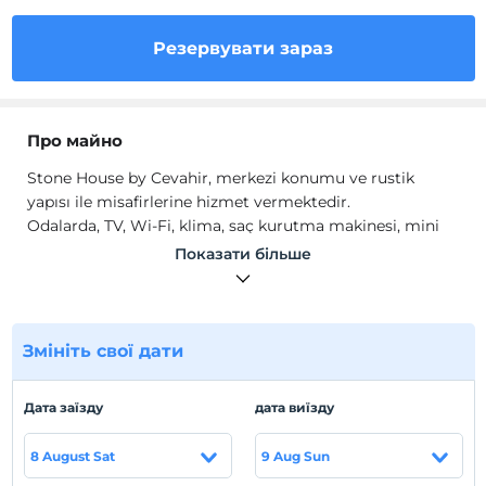
Резервувати зараз
Про майно
Stone House by Cevahir, merkezi konumu ve rustik
yapısı ile misafirlerine hizmet vermektedir.
Odalarda, TV, Wi-Fi, klima, saç kurutma makinesi, mini
bar, elektrikli su ısıtıcısı bulunmaktadır.
Показати більше
Місцезнаходження
Eyyübiye Merkez'de konumlanmaktadır.
Змініть свої дати
Показати на
Дата заїзду
дата виїзду
карті
8 August Sat
9 Aug Sun
Правила готелю