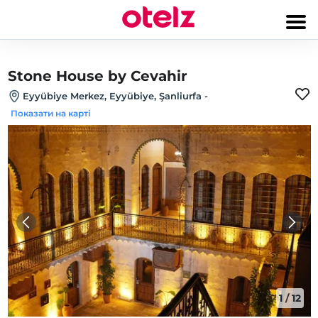
Stone House by Cevahir
Eyyübiye Merkez, Eyyübiye, Şanliurfa
-
Показати на карті
1
/
12