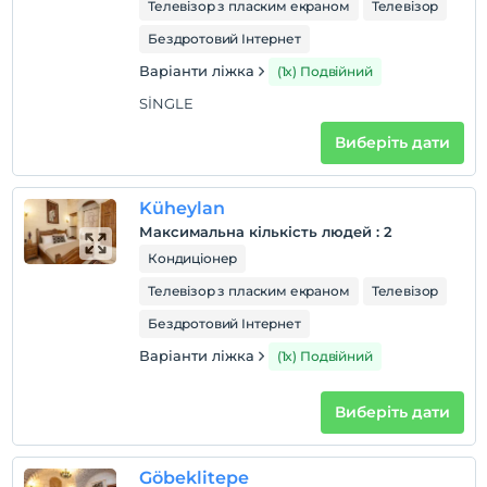
Телевізор з пласким екраном
Телевізор
Бездротовий Інтернет
Варіанти ліжка
(1x) Подвійний
SİNGLE
Виберіть дати
Küheylan
Максимальна кількість людей
:
2
Кондиціонер
Телевізор з пласким екраном
Телевізор
Бездротовий Інтернет
Варіанти ліжка
(1x) Подвійний
Виберіть дати
Göbeklitepe