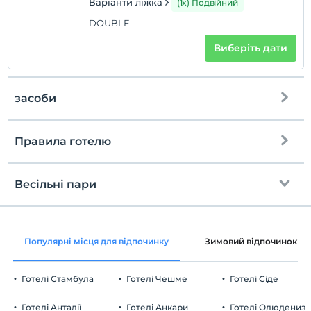
Варіанти ліжка
(1x) Подвійний
DOUBLE
Виберіть дати
засоби
Правила готелю
Інтернет
перевірь
Безкоштовно wifi
En erken saat 14:00 ve sonrası
Весільні пари
Загальні зони та всі кімнати
Перевірити
Останній 12:00 і раніше
прикраса кімнати
домашня тварина
Популярні місця для відпочинку
Зимовий відпочинок
Домашні тварини заборонені
Частування печивом
куріння
Готелі Стамбула
Готелі Чешме
Готелі Сіде
кімнати
кімнати для некурящих
Кошик з фруктами в кімнаті
дітей
Готелі Анталії
номери для некурців
Готелі Анкари
Готелі Олюдениз