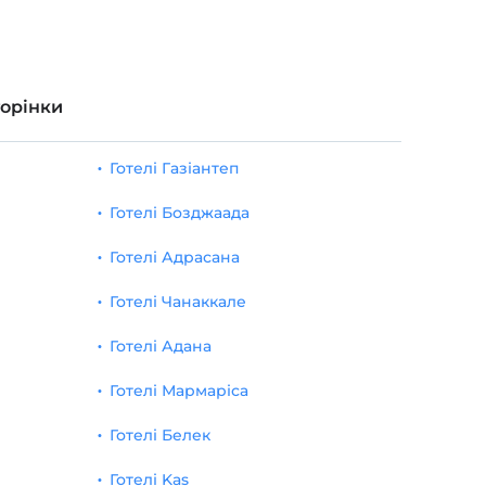
торінки
Готелі Газіантеп
Готелі Бозджаада
Готелі Адрасана
Готелі Чанаккале
Готелі Адана
Готелі Мармаріса
Готелі Белек
Готелі Kas