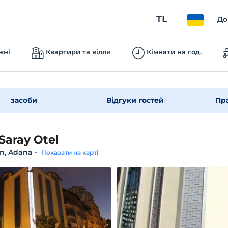
TL
До
жні
Квартири та вілли
Кімнати на год.
засоби
Відгуки гостей
Пр
 Saray Otel
n, Adana
-
Показати на карті