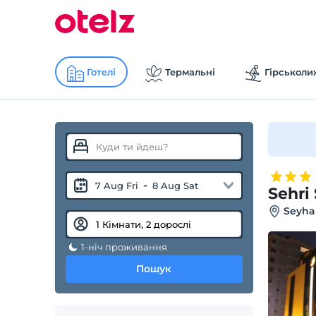
Готелі
Термальні
Гірськоли
-
7 Aug Fri
8 Aug Sat
Sehri
Seyha
1-ніч проживання
Пошук