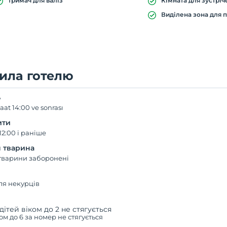
тримач для валіз
Кімната для зустріч
Виділена зона для 
ила готелю
ь
aat 14:00 ve sonrası
ити
12:00 і раніше
 тварина
тварини заборонені
ля некурців
дітей віком до 2 не стягується
ком до 6 за номер не стягується