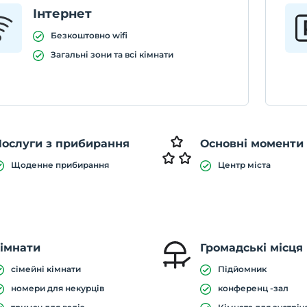
Інтернет
Безкоштовно wifi
Загальні зони та всі кімнати
Послуги з прибирання
Основні моменти
Щоденне прибирання
Центр міста
імнати
Громадські місця
сімейні кімнати
Підйомник
номери для некурців
конференц -зал