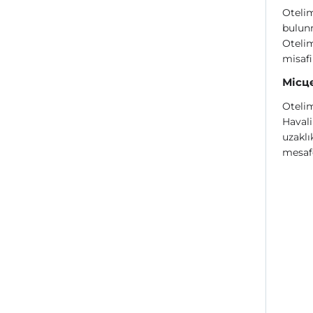
Otelim
bulunm
Otelim
misafi
Місц
Otelim
Haval
uzaklı
mesaf