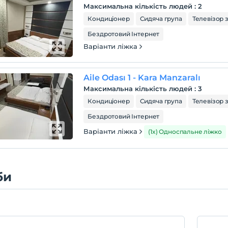
Максимальна кількість людей
:
2
Кондиціонер
Сидяча група
Телевізор 
Бездротовий Інтернет
Варіанти ліжка
Aile Odası 1 - Kara Manzaralı
Максимальна кількість людей
:
3
Кондиціонер
Сидяча група
Телевізор 
Бездротовий Інтернет
Варіанти ліжка
(1x) Односпальне ліжко
би