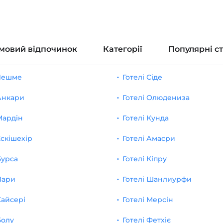
мовий відпочинок
Категорії
Популярні с
 Чешме
Готелі Сіде
 Анкари
Готелі Олюдениза
Мардін
Готелі Кунда
Ескішехір
Готелі Амасри
Бурса
Готелі Кіпру
Лари
Готелі Шанлиурфи
Кайсері
Готелі Мерсін
Болу
Готелі Фетхіє