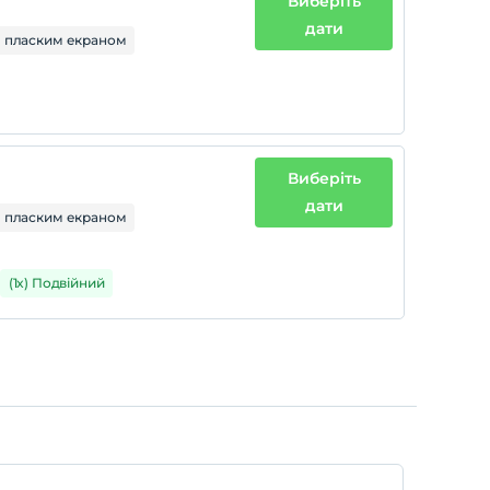
Виберіть
дати
з пласким екраном
Виберіть
дати
з пласким екраном
(1x) Подвійний