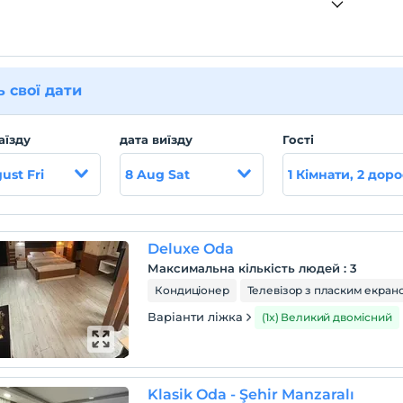
ь свої дати
аїзду
дата виїзду
Гості
ust Fri
8 Aug Sat
1 Кімнати, 2 доро
Deluxe Oda
Максимальна кількість людей
:
3
Кондиціонер
Телевізор з пласким екран
Варіанти ліжка
(1x) Великий двомісний
Klasik Oda - Şehir Manzaralı