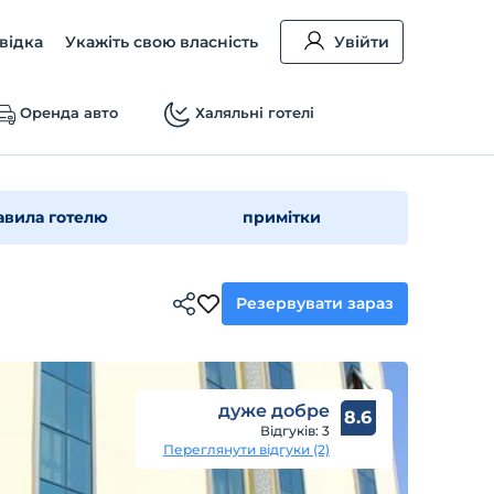
відка
Укажіть свою власність
Увійти
Оренда авто
Халяльні готелі
авила готелю
примітки
Резервувати зараз
дуже добре
8.6
Відгуків: 3
Переглянути відгуки (2)