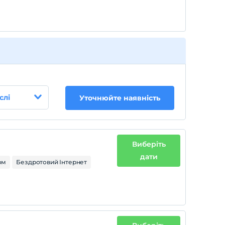
слі
Уточнюйте наявність
Виберіть
дати
ом
Бездротовий Інтернет