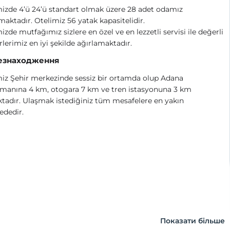
izde 4’ü 24’ü standart olmak üzere 28 adet odamız
aktadır. Otelimiz 56 yatak kapasitelidir.
izde mutfağımız sizlere en özel ve en lezzetli servisi ile değerli
rlerimiz en iyi şekilde ağırlamaktadır.
езнаходження
iz Şehir merkezinde sessiz bir ortamda olup Adana
imanına 4 km, otogara 7 km ve tren istasyonuna 3 km
ktadır. Ulaşmak istediğiniz tüm mesafelere en yakın
ededir.
Показати більше