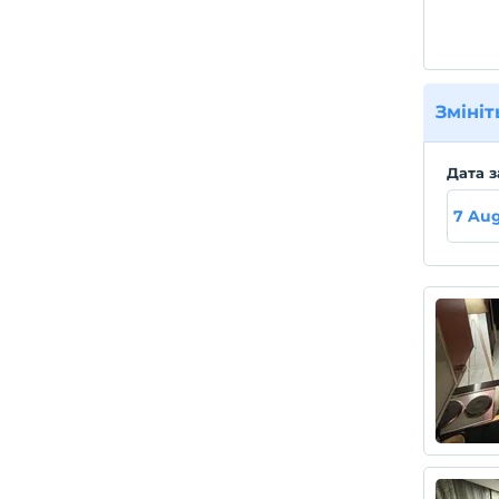
Змініт
Дата з
7 Aug