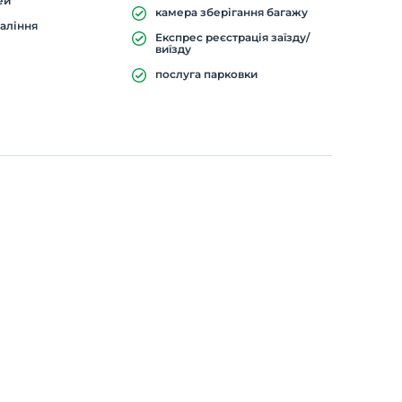
ей
камера зберігання багажу
паління
Експрес реєстрація заїзду/
виїзду
послуга парковки