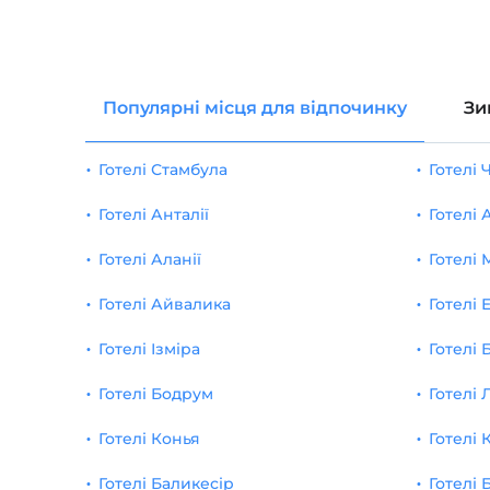
Популярні місця для відпочинку
Зи
Готелі Стамбула
Готелі
Готелі Анталії
Готелі
Готелі Аланії
Готелі 
Готелі Айвалика
Готелі 
Готелі Ізміра
Готелі 
Готелі Бодрум
Готелі 
Готелі Конья
Готелі 
Готелі Баликесір
Готелі 