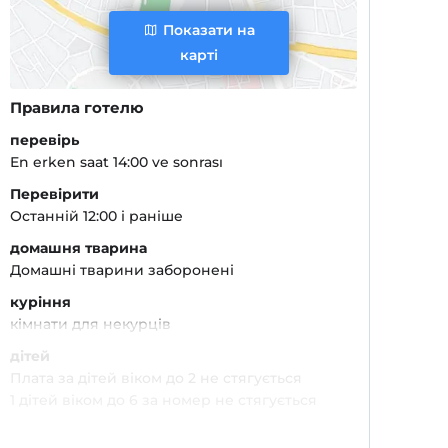
Показати на
карті
Правила готелю
перевірь
En erken saat 14:00 ve sonrası
Перевірити
Останній 12:00 і раніше
домашня тварина
Домашні тварини заборонені
куріння
кімнати для некурців
дітей
Плата за дітей віком до 2 не стягується
1 дітей віком до 6 за номер не стягується