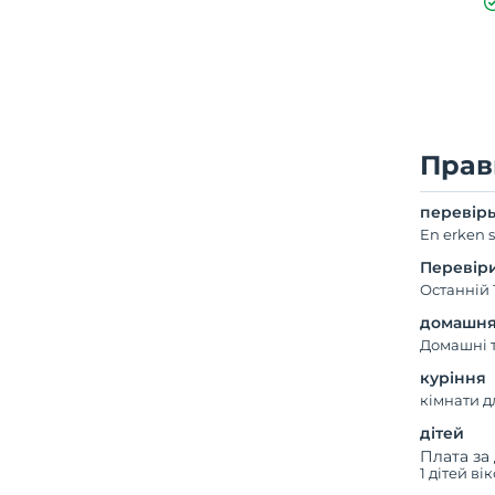
Прав
перевір
En erken s
Перевір
Останній 
домашня
Домашні 
куріння
кімнати д
дітей
Плата за 
1 дітей ві