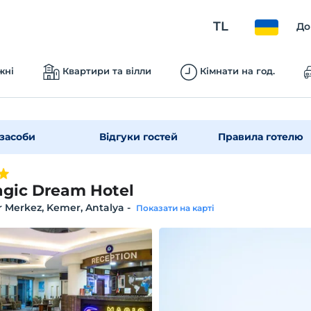
TL
До
жні
Квартири та вілли
Кімнати на год.
засоби
Відгуки гостей
Правила готелю
gic Dream Hotel
 Merkez, Kemer, Antalya
-
Показати на карті