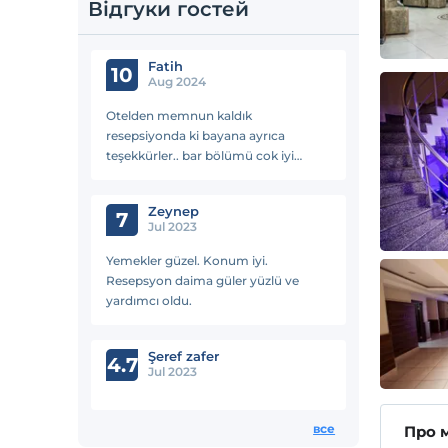
Відгуки гостей
Fatih
10
Aug 2024
Otelden memnun kaldık
resepsiyonda ki bayana ayrıca
teşekkürler.. bar bölümü cok iyi
bardaki arkadaş harika tam kafa biri .
Tereddüt etmeden tercih edebilirsiniz
Zeynep
biz çok memnun kaldık
7
Jul 2023
Yemekler güzel. Konum iyi.
Resepsyon daima güler yüzlü ve
yardımcı oldu.
Şeref zafer
4.7
Jul 2023
все
Про 