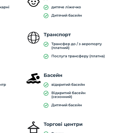
карні
дитяче ліжечко
Дитячий басейн
Транспорт
Трансфер до / з аеропорту
(платний)
Послуга трансферу (платна)
Басейн
нтр
відкритий басейн
Відкритий басейн
(сезонний)
Дитячий басейн
Торгові центри