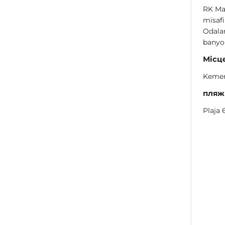
RK Mag
misafi
Odalar
banyo
Місц
Kemer
пляж
Plaja 