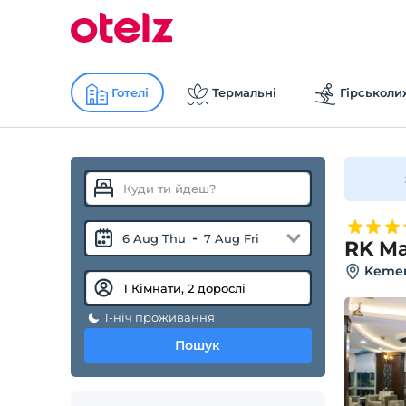
Готелі
Термальні
Гірськоли
-
6 Aug Thu
7 Aug Fri
RK Ma
Kemer
1-ніч проживання
Пошук