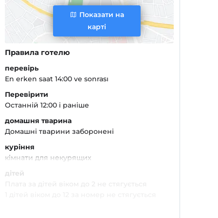
Показати на
карті
Правила готелю
перевірь
En erken saat 14:00 ve sonrası
Перевірити
Останній 12:00 і раніше
домашня тварина
Домашні тварини заборонені
куріння
кімнати для некурящих
дітей
Плата за дітей віком до 2 не стягується
1 дітей віком до 12 за номер не стягується