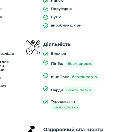
Ринок
ів
Перукарня
в
Бутік
виробник шкіри
Діяльність
нвалідів
Більярд
й для
Пінбол
безкоштовно
ми
ми
пінг Понг
безкоштовно
с
дних
Нарди
безкоштовно
Турецька ніч
безкоштовно
Оздоровчий спа -центр