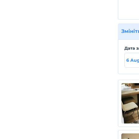
Змініт
Дата з
6 Au