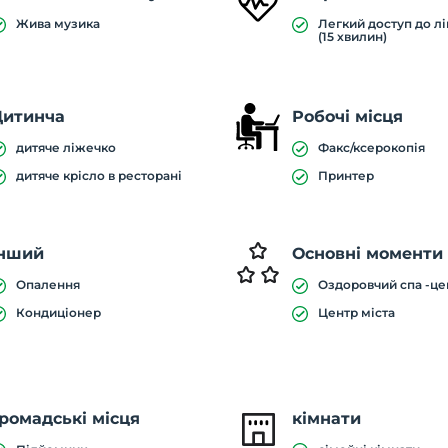
Жива музика
Легкий доступ до лі
(15 хвилин)
Дитинча
Робочі місця
дитяче ліжечко
Факс/ксерокопія
дитяче крісло в ресторані
Принтер
Інший
Основні моменти
Опалення
Оздоровчий спа -це
Кондиціонер
Центр міста
ромадські місця
кімнати