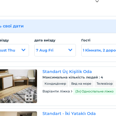
ь свої дати
аїзду
дата виїзду
Гості
gust Thu
7 Aug Fri
1 Кімнати, 2 доро
Standart Üç Kişilik Oda
Максимальна кількість людей
:
4
Кондиціонер
Вид на море
Телевізор
Варіанти ліжка
(3x) Односпальне ліжко
Standart - İki Yataklı Oda