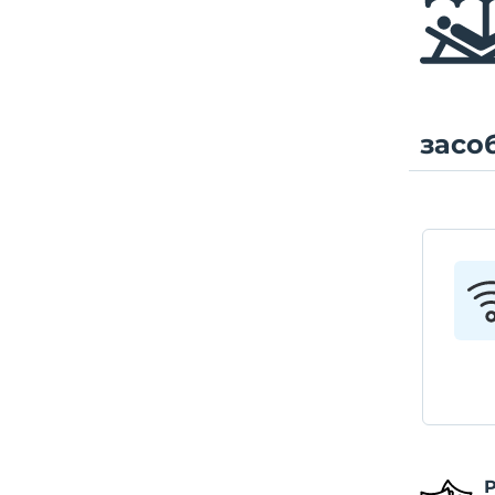
засо
Р