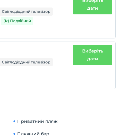
Виберіть
дати
Світлодіодний телевізор
(1x) Подвійний
Виберіть
дати
Світлодіодний телевізор
Приватний пляж
Пляжний бар