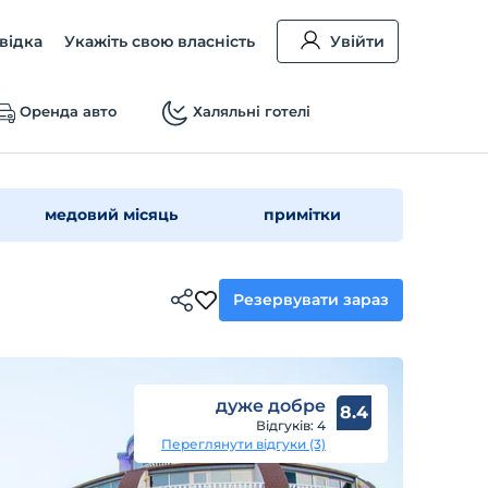
відка
Укажіть свою власність
Увійти
Оренда авто
Халяльні готелі
медовий місяць
примітки
Резервувати зараз
дуже добре
8.4
Відгуків: 4
Переглянути відгуки (3)