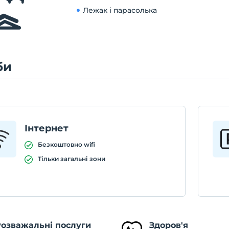
Лежак і парасолька
би
Інтернет
Безкоштовно wifi
Тільки загальні зони
озважальні послуги
Здоров'я