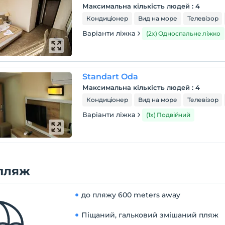
Максимальна кількість людей
:
4
Кондиціонер
Вид на море
Телевізор
Варіанти ліжка
(2x) Односпальне ліжко
Standart Oda
Максимальна кількість людей
:
4
Кондиціонер
Вид на море
Телевізор
Варіанти ліжка
(1x) Подвійний
пляж
до пляжу
600 meters away
Піщаний, гальковий змішаний пляж