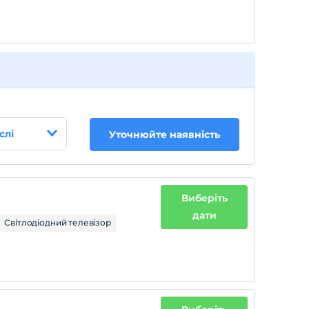
слі
Уточнюйте наявність
Виберіть
дати
Світлодіодний телевізор