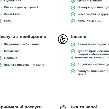
Підйомник
сімейні кімнати
Кімната для зустрічей
Номери для інвалід
Вестибюль
номери для некурці
саду
гість -помічник
Послуги з прибирання
Інвалід
Щоденне прибирання
Ванна кімната для і
Хімчистка
Туалет, призначени
людей з обмежени
фізичними можливостя
Пральня
Відключений панду
послуга прасування одягу
пандуси для інвалі
візків
Приймальні послуги
Їжа та напої