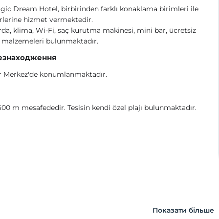
ic Dream Hotel, birbirinden farklı konaklama birimleri ile
rlerine hizmet vermektedir.
da, klima, Wi-Fi, saç kurutma makinesi, mini bar, ücretsiz
 malzemeleri bulunmaktadır.
езнаходження
 Merkez'de konumlanmaktadır.
600 m mesafededir. Tesisin kendi özel plajı bulunmaktadır.
Показати більше