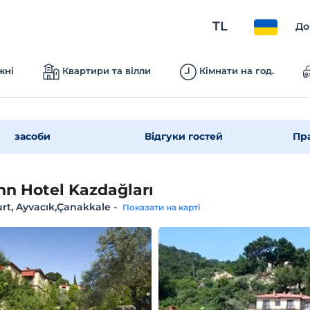
TL
До
жні
Квартири та вілли
Кімнати на год.
засоби
Відгуки гостей
Пр
Inn Hotel Kazdağları
urt, Ayvacık,Çanakkale
-
Показати на карті