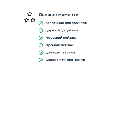
Основні моменти
безпечний для довкілля
дружній до дитини
морський пейзаж
гірський пейзаж
домашні тварини
Оздоровчий спа -центр