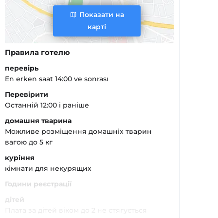
Показати на
карті
Правила готелю
перевірь
En erken saat 14:00 ve sonrası
Перевірити
Останній 12:00 і раніше
домашня тварина
Можливе розміщення домашніх тварин
вагою до 5 кг
куріння
кімнати для некурящих
Години реєстрації
дітей
Плата за дітей віком до 2 не стягується