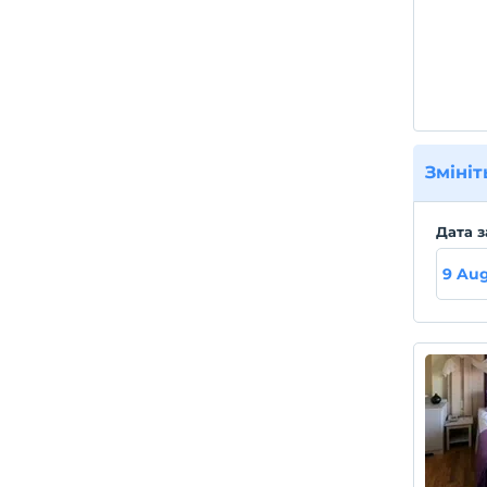
Змініт
Дата з
9 Au