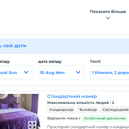
Показати більше
ь свої дати
аїзду
дата виїзду
Гості
gust Sun
10 Aug Mon
1 Кімнати, 2 доро
Стандартний номер
Максимальна кількість людей
:
2
Кондиціонер
Телевізор
Світлодіодний
Варіанти ліжка
(1x) Великий двомісний
Просторий стандартний номер з кондиц