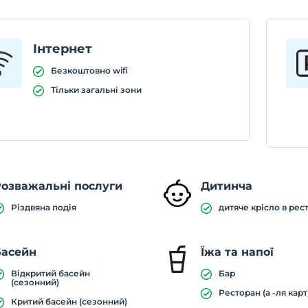
Інтернет
Безкоштовно wifi
Тільки загальні зони
озважальні послуги
Дитинча
Різдвяна подія
дитяче крісло в рес
Басейн
Їжа та напої
Відкритий басейн
Бар
(сезонний)
Ресторан (а -ля карт
Критий басейн (сезонний)