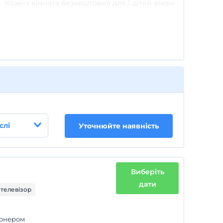
Кожна кімната безкоштовна для 1 дітей віком
до 6 років
Кожна кімната безкоштовна для 2 дітей віком
до 3 років
слі
Уточнюйте наявність
Виберіть
дати
 телевізор
іонером