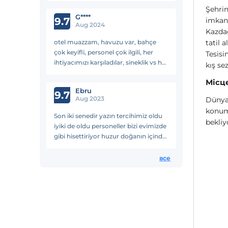
Şehri
G****
9.7
imkanı
Aug 2024
Kazdağ
otel muazzam, havuzu var, bahçe
tatil a
çok keyifli, personel çok ilgili, her
Tesisi
ihtiyacımızı karşıladılar, sineklik vs her
kış se
şey düşünülmüş, su buz içecek
Місц
ikramı var, kesinlikle tavsiye ederim
Ebru
gayet güzeldi
9.7
Aug 2023
Dünya'
konuml
Son iki senedir yazın tercihimiz oldu
bekliy
iyiki de oldu personeller bizi evimizde
gibi hisettiriyor huzur doğanın içinde
sakinlik 😍 seneye görüşmek üzere
все