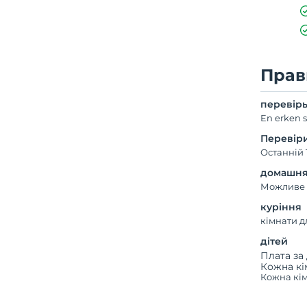
Прав
перевір
En erken s
Перевір
Останній 
домашня
Можливе 
куріння
кімнати 
дітей
Плата за 
Кожна кі
Кожна кім