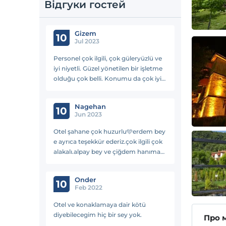
Відгуки гостей
Gizem
10
Jul 2023
Personel çok ilgili, çok güleryüzlü ve
iyi niyetli. Güzel yönetilen bir işletme
olduğu çok belli. Konumu da çok iyi.
Yeşilyurt köyünde kalınabilecek en
mantıklı yer, fiyat-performans çok iyi.
Nagehan
10
Jun 2023
Otel şahane çok huzurlu🩵erdem bey
e ayrıca teşekkür ederiz.çok ilgili çok
alakalı.alpay bey ve çiğdem hanıma
da çok teşekkür ederiz.tekrar gitmek
çok isteriz.herşey muazzam.tavsiye
Onder
ederim❤️
10
Feb 2022
Otel ve konaklamaya dair kötü
diyebilecegim hiç bir sey yok.
Про 