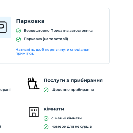
Парковка
Безкоштовно Приватна автостоянка
Парковка (на території)
Натисніть, щоб переглянути спеціальні
примітки.
Послуги з прибирання
торані
Щоденне прибирання
кімнати
сімейні кімнати
)
номери для некурців