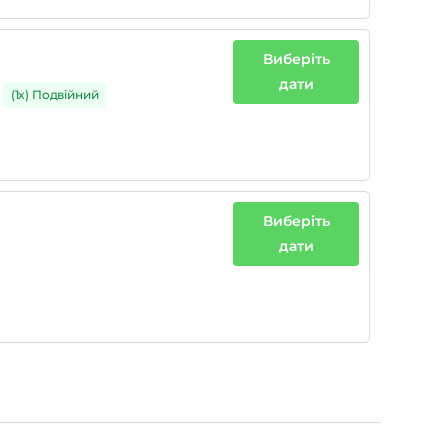
Виберіть
дати
(1x) Подвійний
Виберіть
дати