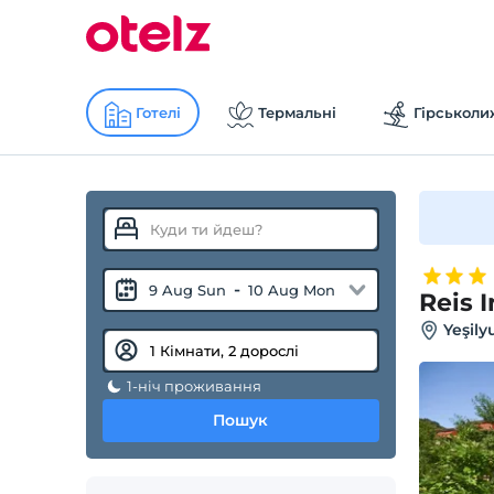
Готелі
Термальні
Гірськоли
-
9 Aug Sun
10 Aug Mon
Reis 
Yeşily
1-ніч проживання
Пошук