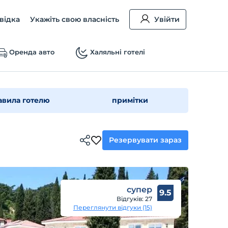
відка
Укажіть свою власність
Увійти
Оренда авто
Халяльні готелі
авила готелю
примітки
Резервувати зараз
супер
9.5
Відгуків: 27
Переглянути відгуки (15)