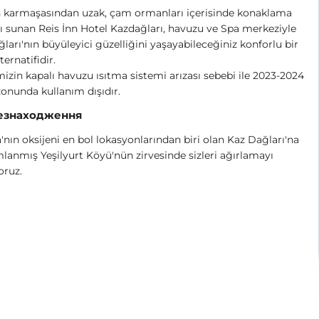
n karmaşasından uzak, çam ormanları içerisinde konaklama
 sunan Reis İnn Hotel Kazdağları, havuzu ve Spa merkeziyle
ları'nın büyüleyici güzelliğini yaşayabileceğiniz konforlu bir
lternatifidir.
mizin kapalı havuzu ısıtma sistemi arızası sebebi ile 2023-2024
zonunda kullanım dışıdır.
езнаходження
nın oksijeni en bol lokasyonlarından biri olan Kaz Dağları'na
anmış Yeşilyurt Köyü'nün zirvesinde sizleri ağırlamayı
oruz.