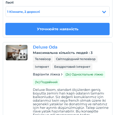
Гості
Показати на
1 Кімнати, 2 дорослі
карті
Правила готелю
Уточнюйте наявність
перевірь
En erken saat 14:00 ve sonrası
Deluxe Oda
Перевірити
Максимальна кількість людей
:
3
Останній 12:00 і раніше
Телевізор
Світлодіодний телевізор
домашня тварина
Інтернет
Бездротовий Інтернет
Домашні тварини заборонені
Варіанти ліжка
(2x) Односпальне ліжко
куріння
Є місця для куріння
(1x) Подвійний
Deluxe Room, standart ölçülerden geniş
дітей
boyutta zemini halı kaplı odaların tamamı
Плата за дітей віком до 2 не стягується
balkonludur. Siz değerli konuklarımız için
odalarımız twin veya french olmak üzere iki
Заклад не має політики безкоштовного для дітей
seçenekli yataklar ile donatılmış ve rahatınız
için her ayrıntı düşünülmüştür. Talep üzerine
дійсні кредитні картки
ilave yatak hazırlanabilir. Bu konseptte
Erciyes ve göl manzarasının tadını