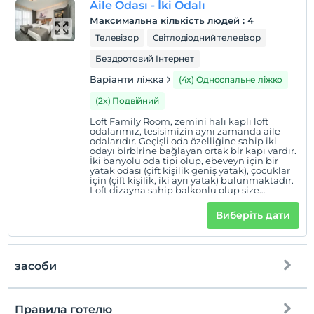
Aile Odası - İki Odalı
Максимальна кількість людей
:
4
Телевізор
Світлодіодний телевізор
Бездротовий Інтернет
Варіанти ліжка
(4x) Односпальне ліжко
(2x) Подвійний
Loft Family Room, zemini halı kaplı loft
odalarımız, tesisimizin aynı zamanda aile
odalarıdır. Geçişli oda özelliğine sahip iki
odayı birbirine bağlayan ortak bir kapı vardır.
İki banyolu oda tipi olup, ebeveyn için bir
yatak odası (çift kişilik geniş yatak), çocuklar
için (çift kişilik, iki ayrı yatak) bulunmaktadır.
Loft dizayna sahip balkonlu olup size
panoramik Erciyes manzarası sunar. Merkezi
ısıtma, kablosuz internet (Wİ-Fİ), emanet
Виберіть дати
kasası, LCD televizyon, mini buzdolabı (şişe
su ücretsiz ) su ısıtıcısı, bornoz, terlik, saç
kurutma makinası, oda servisi (ücretli),
telefon ( dış kullanımlar için ücretli), günlük
kat hizmeti gibi olanaklar mevcuttur. Ayrıca
засоби
sizin için özenle hazırlanmış bir ikram seti de
odanızda sizi bekliyor olacak! 56 m² 1 çift
kişilik ve 2 tek kişilik yatak 2+2 veya 4 kişilik
konaklama
Правила готелю