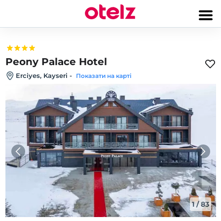
Peony Palace Hotel
Erciyes, Kayseri
-
Показати на карті
1
/
83