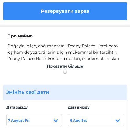
Резервувати зараз
Про майно
Doğayla iç içe, dağ manzaralı Peony Palace Hotel hem
kış hem de yaz tatilleriniz için mükemmel bir tercihtir.
Peony Palace Hotel konforlu odaları, modern olanakları
ve sıcak atmosferiyle ziyaretçilerine unutulmaz bir
Показати більше
deneyim sunmaktadır.
Odalarda emanet kasası, gardırop, ısıtma, kanepe,
yangın alarmı, TV, telefon, internet, saç kurutma
makinesi, ücretsiz banyo malzemesi, havlu seti, elektrikli
Змініть свої дати
su ısıtıcısı, çay/kahve seti ve mini buzdolabı mevcuttur.
Місцезнаходження
Дата заїзду
дата виїзду
Kayseri Erciyes'te hizmet vermektedir.
7 August Fri
8 Aug Sat