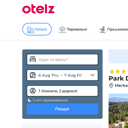
Готелі
Термальні
Гірськоли
-
6 Aug Thu
7 Aug Fri
Park 
Merkez
1-ніч проживання
Пошук