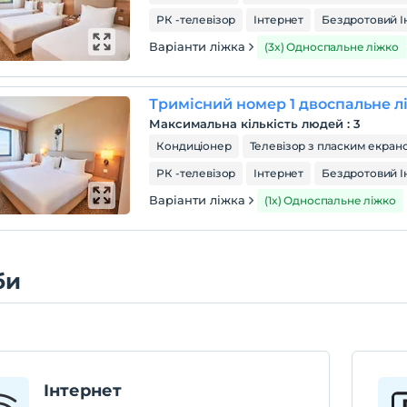
РК -телевізор
Інтернет
Бездротовий І
Варіанти ліжка
(3x) Односпальне ліжко
Максимальна кількість людей
:
3
Кондиціонер
Телевізор з пласким екран
РК -телевізор
Інтернет
Бездротовий І
Варіанти ліжка
(1x) Односпальне ліжко
би
Інтернет