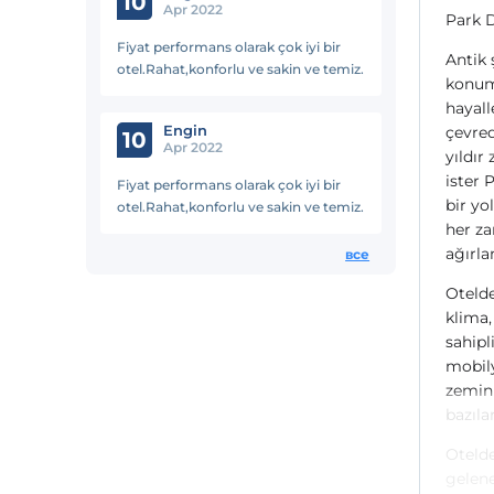
10
Apr 2022
Park D
mümkün.
Fiyat performans olarak çok iyi bir
Antik 
otel.Rahat,konforlu ve sakin ve temiz.
konum
hayall
Engin
çevred
10
Apr 2022
yıldır
ister 
Fiyat performans olarak çok iyi bir
bir yo
otel.Rahat,konforlu ve sakin ve temiz.
her za
ağırla
все
Otelde
klima,
sahipl
mobily
zeminl
bazıla
Otelde
gelene