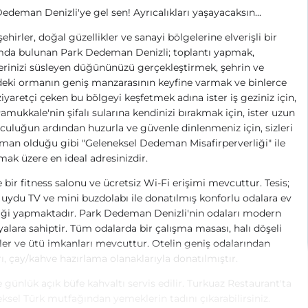
edeman Denizli'ye gel sen! Ayrıcalıkları yaşayacaksın...
şehirler, doğal güzellikler ve sanayi bölgelerine elverişli bir
da bulunan Park Dedeman Denizli; toplantı yapmak,
erinizi süsleyen düğününüzü gerçekleştirmek, şehrin ve
eki ormanın geniş manzarasının keyfine varmak ve binlerce
 ziyaretçi çeken bu bölgeyi keşfetmek adına ister iş geziniz için,
Pamukkale'nin şifalı sularına kendinizi bırakmak için, ister uzun
lculuğun ardından huzurla ve güvenle dinlenmeniz için, sizleri
man olduğu gibi "Geleneksel Dedeman Misafirperverliği" ile
mak üzere en ideal adresinizdir.
 bir fitness salonu ve ücretsiz Wi-Fi erişimi mevcuttur. Tesis;
 uydu TV ve mini buzdolabı ile donatılmış konforlu odalara ev
iği yapmaktadır.
Park
Dedeman
Denizli
'nin odaları modern
alara sahiptir. Tüm odalarda bir çalışma masası, halı döşeli
er ve ütü imkanları mevcuttur. Otelin geniş odalarından
rı, çay/kahve hazırlama olanaklarıyla donatılmıştır.
 günlük açık büfe kahvaltı servis edilir. Turkuaz Restaurant'ta
ksel Türk mutfağından yemeklerin tadını çıkarabilirsiniz.