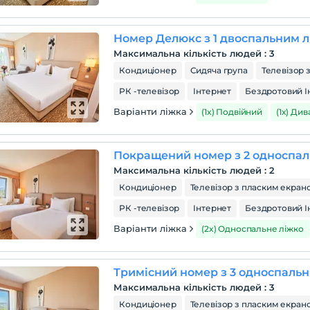
Номер Делюкс з 1 двоспальним 
Максимальна кількість людей
:
3
Кондиціонер
Сидяча група
Телевізор 
РК -телевізор
Інтернет
Бездротовий І
Варіанти ліжка
(1x) Подвійний
(1x) Ди
Покращений номер з 2 односпа
Максимальна кількість людей
:
2
Кондиціонер
Телевізор з пласким екран
РК -телевізор
Інтернет
Бездротовий І
Варіанти ліжка
(2x) Односпальне ліжко
Тримісний номер з 3 односпаль
Максимальна кількість людей
:
3
Кондиціонер
Телевізор з пласким екран