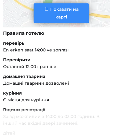
Показати на
карті
Правила готелю
перевірь
En erken saat 14:00 ve sonrası
Перевірити
Останній 12:00 і раніше
домашня тварина
Домашні тварини дозволені
куріння
Є місця для куріння
Години реєстрації
Заїзд можливий з 14:00 до 03:00 години. В
інший час вхідні двері зачинені.
дітей