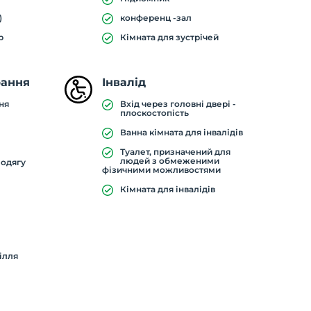
)
конференц -зал
р
Кімната для зустрічей
рання
Інвалід
ня
Вхід через головні двері -
плоскостопість
Ванна кімната для інвалідів
Туалет, призначений для
людей з обмеженими
 одягу
фізичними можливостями
Кімната для інвалідів
ілля