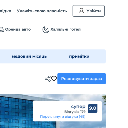
відка
Укажіть свою власність
Увійти
Оренда авто
Халяльні готелі
медовий місяць
примітки
Резервувати зараз
супер
9.0
Відгуків: 179
Переглянути відгуки (49)