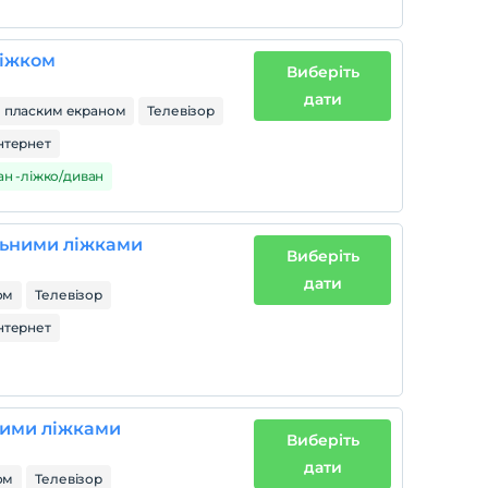
ліжком
Виберіть
дати
з пласким екраном
Телевізор
нтернет
ван -ліжко/диван
льними ліжками
Виберіть
дати
ом
Телевізор
нтернет
ними ліжками
Виберіть
дати
ом
Телевізор