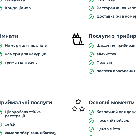
Кондиціонер
Ресторан (а -ля карт
Доставка їжі в номе
імнати
Послуги з приби
Номери для інвалідів
Щоденне прибиран
номери для некурців
Хімчистка
тримач для валіз
Пральня
послуга прасування
Приймальні послуги
Основні моменти
Цілодобова стійка
безпечний для довк
реєстрації
гірський пейзаж
сейф
Центр міста
камера зберігання багажу