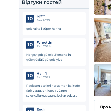
Відгуки гостей
M****
10
Jan 2025
çok kaliteli süper harika
Fahrettin
10
Feb 2024
Herşey çok güzeldi.Personelin
güleryüzlülüğü çok iyiydi
Hanifi
10
Sep 2022
Radisson otelleri her zaman kalitede
fark yaratıyor .kapalı yüzme
salonu,fitness,sauna,buhar odası
massege odalarıyla müthiş bir spa
hizmeti veriyor.dolmus,halk
Про 
Engin
otobüsüyle kolay kizalaya inmek