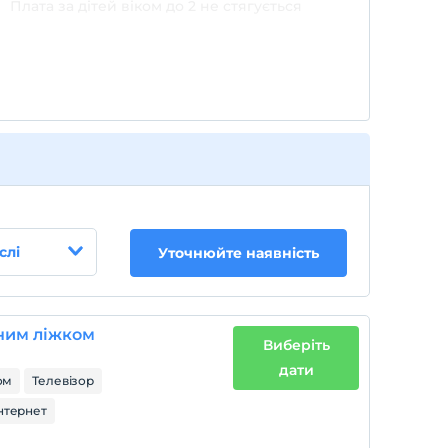
Плата за дітей віком до 2 не стягується
1 дітей віком до 6 за номер не стягується
слі
Уточнюйте наявність
ним ліжком
Виберіть
дати
ом
Телевізор
нтернет