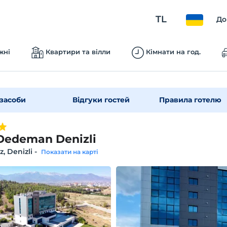
TL
До
жні
Квартири та вілли
Кімнати на год.
засоби
Відгуки гостей
Правила готелю
Dedeman Denizli
, Denizli
-
Показати на карті