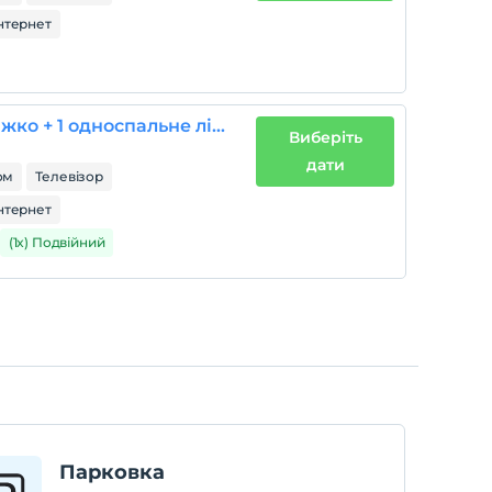
нтернет
Тримісний номер 1 двоспальне ліжко + 1 односпальне ліжко
Виберіть
дати
ом
Телевізор
нтернет
(1x) Подвійний
Парковка