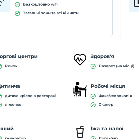
Безкоштовно wifi
Загальні зони та всі кімнати
оргові центри
Здоров'я
Ринок
Лазарет (на місці)
Дитинча
Робочі місця
дитяче крісло в ресторані
Факс/ксерокопія
ліжечко
Сканер
Інший
Їжа та напої
генератор
Лобі -бар