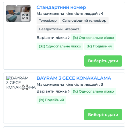
Стандартний номер
Правила готелю
Максимальна кількість людей
:
4
перевірь
Телевізор
Світлодіодний телевізор
En erken saat 14:00 ve sonrası
Бездротовий Інтернет
Перевірити
Варіанти ліжка
(1x) Односпальне ліжко
Останній 11:00 і раніше
(3x) Односпальне ліжко
(1x) Подвійний
домашня тварина
Домашні тварини заборонені
Виберіть дати
куріння
кімнати для некурців
BAYRAM 3 GECE KONAKALAMA
дітей
Максимальна кількість людей
:
3
Плата за дітей віком до 2 не стягується
Кожна кімната безкоштовна для 1 дітей віком до 6
Варіанти ліжка
(1x) Односпальне ліжко
років
(1x) Подвійний
Кожна кімната безкоштовна для 2 дітей віком до 6
років
Виберіть дати