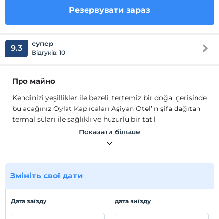
Резервувати зараз
супер
9.3
Відгуків: 10
Про майно
Kendinizi yeşillikler ile bezeli, tertemiz bir doğa içerisinde
bulacağınız Oylat Kaplıcaları Aşiyan Otel’in şifa dağıtan
termal suları ile sağlıklı ve huzurlu bir tatil
yaşayacaksınız...
Показати більше
Oylat Kaplıcaları, Bursa ilinin İnegöl ilçesinde etkileyici
doğası şifalı suları ile ün yapmış, yerli yabancı
misafirlerin sağlık bulduğu bir kaplıca vadisidir. Kaplıca
Змініть свої дати
suyu doğal çıkıştır hiçbir karışım bekleme olmaksızın
misafirler bu doğal suyu havuzlarda hamamlarda ve otel
odalarında kullanabilmektedir. Kaplıca suyunun en
Дата заїзду
дата виїзду
önemli özelliği içilebilir olmasıdır.