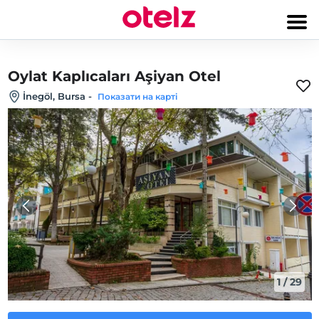
Oylat Kaplıcaları Aşiyan Otel
İnegöl, Bursa
-
Показати на карті
1
/
29