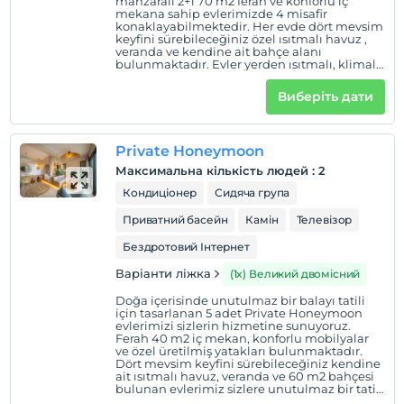
manzaralı 2+1 70 m2 ferah ve konforlu iç
Evlerimizin bir çoğu Sapanca Gölü manzaralıdır.
mekana sahip evlerimizde 4 misafir
konaklayabilmektedir. Her evde dört mevsim
keyfini sürebileceğiniz özel ısıtmalı havuz ,
veranda ve kendine ait bahçe alanı
bulunmaktadır. Evler yerden ısıtmalı, klimalı
Показати на
ve şöminelidir.
Виберіть дати
карті
Правила готелю
Private Honeymoon
Максимальна кількість людей
:
2
перевірь
Кондиціонер
Сидяча група
En erken saat 14:00 ve sonrası
Приватний басейн
Камін
Телевізор
Перевірити
Останній 12:00 і раніше
Бездротовий Інтернет
домашня тварина
Варіанти ліжка
(1x) Великий двомісний
Домашні тварини заборонені
Doğa içerisinde unutulmaz bir balayı tatili
için tasarlanan 5 adet Private Honeymoon
куріння
evlerimizi sizlerin hizmetine sunuyoruz.
Ferah 40 m2 iç mekan, konforlu mobilyalar
кімнати для некурців
ve özel üretilmiş yatakları bulunmaktadır.
Dört mevsim keyfini sürebileceğiniz kendine
дітей
ait ısıtmalı havuz, veranda ve 60 m2 bahçesi
Дітям віком до 7 років заборонено перебувати в
bulunan evlerimiz sizlere unutulmaz bir tatil
deneyimi yaşatmaya hazır. Evler yerden