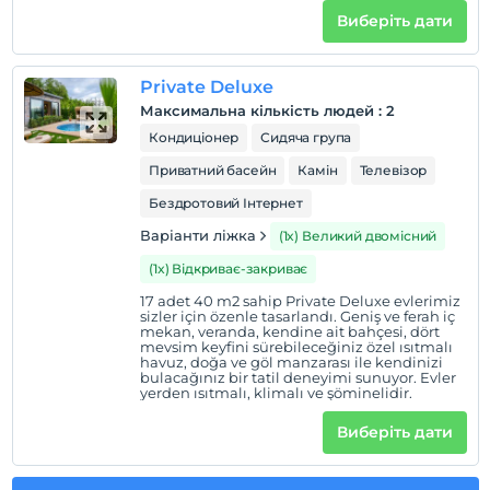
цьому закладі.
ısıtmalı, klimalı ve şöminelidir.
Виберіть дати
Private Deluxe
Максимальна кількість людей
:
2
Кондиціонер
Сидяча група
Приватний басейн
Камін
Телевізор
Бездротовий Інтернет
Варіанти ліжка
(1x) Великий двомісний
(1x) Відкриває-закриває
17 adet 40 m2 sahip Private Deluxe evlerimiz
sizler için özenle tasarlandı. Geniş ve ferah iç
mekan, veranda, kendine ait bahçesi, dört
mevsim keyfini sürebileceğiniz özel ısıtmalı
havuz, doğa ve göl manzarası ile kendinizi
bulacağınız bir tatil deneyimi sunuyor. Evler
yerden ısıtmalı, klimalı ve şöminelidir.
Виберіть дати