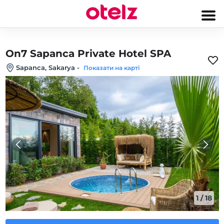
On7 Sapanca Private Hotel SPA
Sapanca, Sakarya
-
Показати на карті
1
/
18