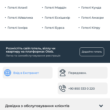
Готелі Аланії
Готелі Мардін
Готелі Кунда
Готелі Айвалика
Готелі Ескішехір
Готелі Амасри
Басейн
Відкритий басейн (цілий рік)
Готелі Ізміра
Готелі Бурса
Готелі Кіпру
Розважальні послуги
Різдвяна подія
Розмістіть свій готель, віллу чи
Робочі місця
квартиру на платформах Otelz.
Додайте готель
Легка та самообслуговування реєстрація
Ксерокопія
Транспорт
Вхід в Екстранет
Передзвон.
Трансфер до / з аеропорту (платний)
Послуга трансферу (платна)
+90 850 333 0 220
Громадські місця
сонячна тераса
Тераса
Довідка з обслуговування клієнтів