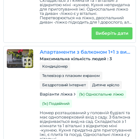
Складається з 1 кімнати та 1 вітальні з
відкритою міні -кухнею. Кухня непридатна
Правила готелю
для приготування їжі. Односпальне ліжко
та диван -ліжко є у вітальні.
Перетворюється на ліжко, двоспальний
перевірь
диван -ліжко підходить для 1 дорослого, але
En erken saat 14:00 ve sonrası
може не забезпечити нормальний
комфорт ліжка.
Виберіть дати
Перевірити
Останній 11:00 і раніше
Апартаменти з балконом 1+1 з видом на сад
домашня тварина
Домашні тварини заборонені
Максимальна кількість людей
:
3
Кондиціонер
куріння
кімнати для некурящих
Телевізор з пласким екраном
Бездротовий Інтернет
Дитяче крісло
Години реєстрації
Заїзд можливий з 08:00 до 23:00 години. В інший час
Варіанти ліжка
(1x) Односпальне ліжко
вхідні двері зачинені.
(1x) Подвійний
дітей
Номер розташований у головній будівлі та
Плата за дітей віком до 2 не стягується
має одноповерховий вхід з саду. З балкона
відкривається вид на сад. Складається з 1
Кожна кімната безкоштовна для 1 дітей віком до 6
кімнати та 1 вітальні з відкритою міні
років
-кухнею. Кухня придатна для приготування
їжі, є плита та посуд. Односпальні ліжка є у
Кожна кімната безкоштовна для 2 дітей віком до 6
вітальні.