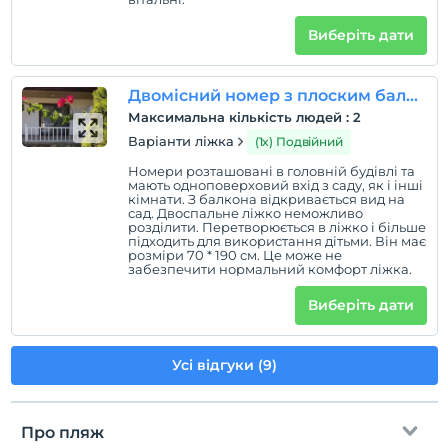
років
Виберіть дати
Двомісний номер з плоским балконом з видом на сад
Максимальна кількість людей
:
2
Варіанти ліжка
(1x) Подвійний
Номери розташовані в головній будівлі та
мають одноповерховий вхід з саду, як і інші
кімнати. З балкона відкривається вид на
сад. Двоспальне ліжко неможливо
розділити. Перетворюється в ліжко і більше
підходить для використання дітьми. Він має
розміри 70 * 190 см. Це може не
забезпечити нормальний комфорт ліжка.
Виберіть дати
Усі відгуки (9)
Про пляж