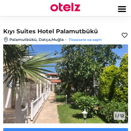
Kıyı Suites Hotel Palamutbükü
Palamutbükü, Datça,Muğla
-
Показати на карті
1
/
12