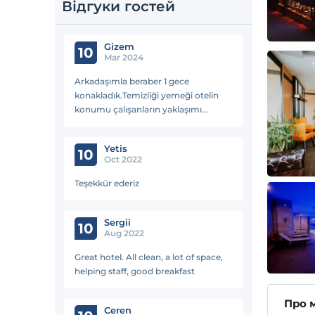
Відгуки гостей
Gizem
10
Mar 2024
Arkadaşımla beraber 1 gece
konakladık.Temizliği yemeği otelin
konumu çalışanların yaklaşımı
harikaydı.Her şey için kocaman
teşekkürler Karpalas Umarım
Yetis
yakında tekrar konaklama fırsatı
10
Oct 2022
yakalarız☺️🤗
Teşekkür ederiz
Sergii
10
Aug 2022
Great hotel. All clean, a lot of space,
helping staff, good breakfast
Про 
Ceren