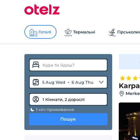
Готелі
Термальні
Гірськоли
-
5 Aug Wed
6 Aug Thu
Karpa
Merke
1-ніч проживання
Пошук