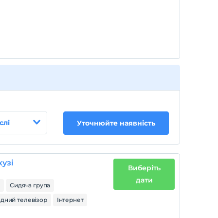
слі
Уточнюйте наявність
кузі
Виберіть
дати
р
Сидяча група
одний телевізор
Інтернет