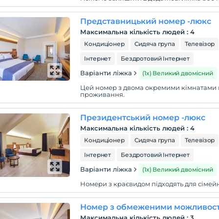
Представницький номер -люкс
Максимальна кількість людей
:
4
Кондиціонер
Сидяча група
Телевізор
Інтернет
Бездротовий Інтернет
Варіанти ліжка
(1x) Великий двомісний
Цей номер з двома окремими кімнатами п
проживання.
Президентський номер -люкс
Максимальна кількість людей
:
4
Кондиціонер
Сидяча група
Телевізор
Інтернет
Бездротовий Інтернет
Варіанти ліжка
(1x) Великий двомісний
Номери з краєвидом підходять для сімей
Номер з обмеженими можливостя
Максимальна кількість людей
:
3