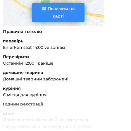
Показати на
карті
Правила готелю
перевірь
En erken saat 14:00 ve sonrası
Перевірити
Останній 12:00 і раніше
домашня тварина
Домашні тварини заборонені
куріння
Є місця для куріння
Години реєстрації
дітей
Плата за дітей віком до 2 не стягується
1 дітей віком до 6 за номер не стягується