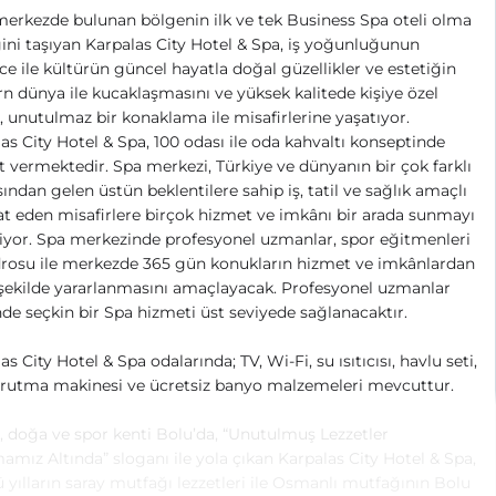
erkezde bulunan bölgenin ilk ve tek Business Spa oteli olma
ğini taşıyan Karpalas City Hotel & Spa, iş yoğunluğunun
ce ile kültürün güncel hayatla doğal güzellikler ve estetiğin
 dünya ile kucaklaşmasını ve yüksek kalitede kişiye özel
i, unutulmaz bir konaklama ile misafirlerine yaşatıyor.
as City Hotel & Spa, 100 odası ile oda kahvaltı konseptinde
 vermektedir. Spa merkezi, Türkiye ve dünyanın bir çok farklı
ından gelen üstün beklentilere sahip iş, tatil ve sağlık amaçlı
t eden misafirlere birçok hizmet ve imkânı bir arada sunmayı
iyor. Spa merkezinde profesyonel uzmanlar, spor eğitmenleri
rosu ile merkezde 365 gün konukların hizmet ve imkânlardan
 şekilde yararlanmasını amaçlayacak. Profesyonel uzmanlar
nde seçkin bir Spa hizmeti üst seviyede sağlanacaktır.
as City Hotel & Spa odalarında; TV, Wi-Fi, su ısıtıcısı, havlu seti,
urutma makinesi ve ücretsiz banyo malzemeleri mevcuttur.
, doğa ve spor kenti Bolu’da, “Unutulmuş Lezzetler
mız Altında” sloganı ile yola çıkan Karpalas City Hotel & Spa,
ü yılların saray mutfağı lezzetleri ile Osmanlı mutfağının Bolu