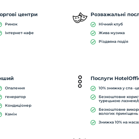
оргові центри
Розважальні пос
Ринок
Нічний клуб
Інтернет-кафе
Жива музика
Різдвяна подія
Інший
Послуги HotelOffi
Опалення
10% знижка у спа -ц
генератор
Безкоштовне корис
турецькою лазнею/
Кондиціонер
Безкоштовне викор
вологих приміщень
Камін
Знижка 10% на мас