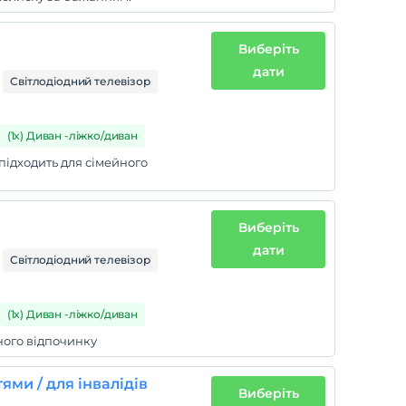
Виберіть
дати
Світлодіодний телевізор
(1x) Диван -ліжко/диван
ідходить для сімейного
Виберіть
дати
Світлодіодний телевізор
(1x) Диван -ліжко/диван
ного відпочинку
ми / для інвалідів
Виберіть