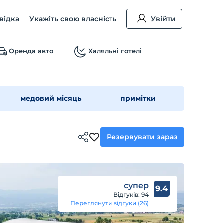
відка
Укажіть свою власність
Увійти
Оренда авто
Халяльні готелі
медовий місяць
примітки
Резервувати зараз
супер
9.4
Відгуків: 94
Переглянути відгуки (26)