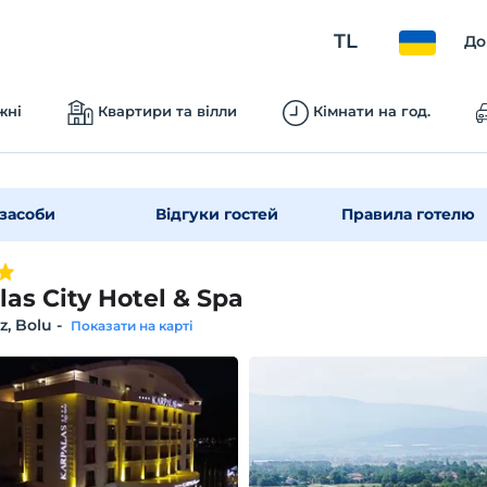
TL
До
жні
Квартири та вілли
Кімнати на год.
засоби
Відгуки гостей
Правила готелю
las City Hotel & Spa
z, Bolu
-
Показати на карті