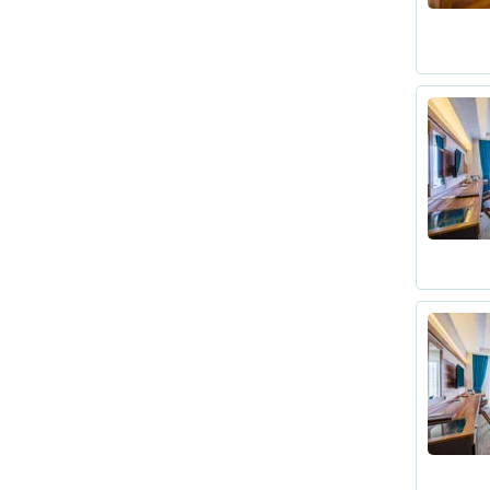
Abant 
18 km,
40 km,
Traver