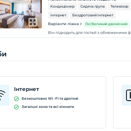
Кондиціонер
Сидяча група
Телевізор
Інтернет
Бездротовий Інтернет
Варіанти ліжка
(1x) Великий двомісний
Він підходить для гостей з обмеженими
би
Інтернет
Безкоштовно Wi -Fi та дротові
Загальні зони та всі кімнати