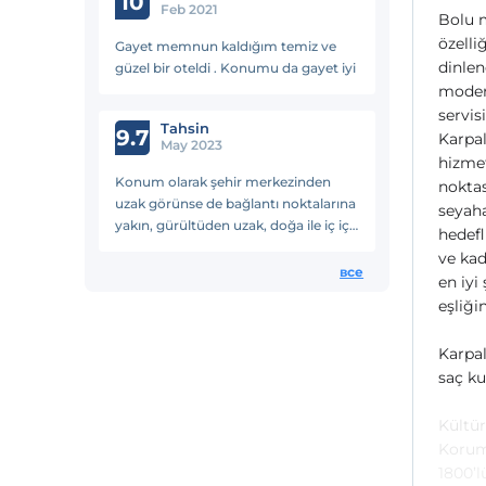
10
Feb 2021
Bolu m
özelli
Gayet memnun kaldığım temiz ve
dinlen
güzel bir oteldi . Konumu da gayet iyi
modern
servis
Tahsin
9.7
Karpal
May 2023
hizmet
Konum olarak şehir merkezinden
noktas
uzak görünse de bağlantı noktalarına
seyaha
yakın, gürültüden uzak, doğa ile iç içe
hedefl
olması en büyük avantaj.Odaların
ve kad
büyüklüğü muazzam.
все
en iyi
eşliği
Karpal
saç k
Kültür
Koruma
1800’l