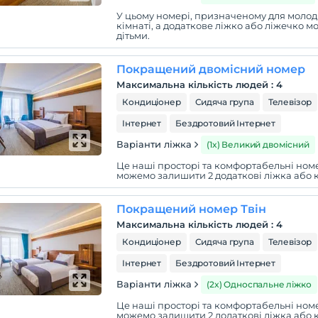
Tabiat Parkı'na 30 km, Gölcük Tabiat Parkı'na
У цьому номері, призначеному для молодя
 Yedigöller Milli Parkı'na 48 km, Kartalkaya Kayak Merkezine
кімнаті, а додаткове ліжко або ліжечко м
 Hayreddin-i Tokadi Türbesine 12 km ve Akkaya
дітьми.
terleri'ne 10 km mesafededir.
Покращений двомісний номер
Максимальна кількість людей
:
4
Кондиціонер
Сидяча група
Телевізор
Інтернет
Бездротовий Інтернет
Варіанти ліжка
(1x) Великий двомісний
Це наші просторі та комфортабельні ном
можемо залишити 2 додаткові ліжка або 
Покращений номер Твін
Максимальна кількість людей
:
4
Кондиціонер
Сидяча група
Телевізор
Інтернет
Бездротовий Інтернет
Варіанти ліжка
(2x) Односпальне ліжко
Це наші просторі та комфортабельні ном
можемо залишити 2 додаткові ліжка або 