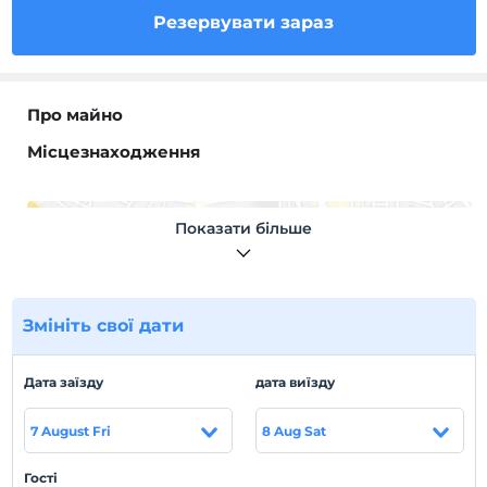
Резервувати зараз
Про майно
Місцезнаходження
Показати більше
Показати на
карті
Змініть свої дати
Правила готелю
Дата заїзду
дата виїзду
перевірь
En erken saat 14:00 ve sonrası
7 August Fri
8 Aug Sat
Перевірити
Останній 12:00 і раніше
Гості