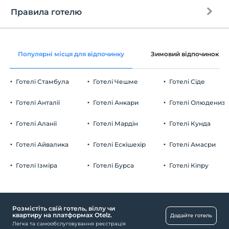
Правила готелю
Інтернет
перевірь
Безкоштовно wifi
En erken saat 14:00 ve sonrası
Популярні місця для відпочинку
Зимовий відпочинок
Загальні зони та всі кімнати
Перевірити
Останній 12:00 і раніше
Готелі Стамбула
Готелі Чешме
Готелі Сіде
домашня тварина
Домашні тварини заборонені
Готелі Анталії
Готелі Анкари
Готелі Олюдениз
куріння
кімнати для некурців
Готелі Аланії
Готелі Мардін
Готелі Кунда
Парковка
дітей
Плата за дітей віком до 2 не стягується
Безкоштовно Приватна автостоянка
Готелі Айвалика
Готелі Ескішехір
Готелі Амасри
Заклад не має політики безкоштовного для дітей
Паркінг (за межами закладу)
Готелі Ізміра
Готелі Бурса
Готелі Кіпру
Розмістіть свій готель, віллу чи
Басейн
квартиру на платформах Otelz.
Додайте готель
Легка та самообслуговування реєстрація
відкритий басейн