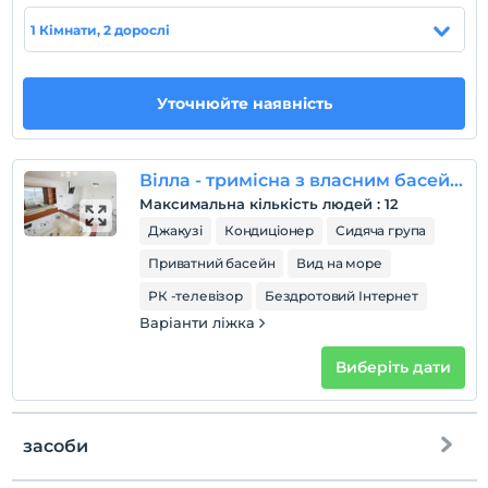
домашня тварина
1 Кімнати, 2 дорослі
Домашні тварини заборонені
куріння
кімнати для некурців
Уточнюйте наявність
дітей
Плата за дітей віком до 2 не стягується
Вілла - тримісна з власним басейном
Заклад не має політики безкоштовного для дітей
Максимальна кількість людей
:
12
Джакузі
Кондиціонер
Сидяча група
Приватний басейн
Вид на море
РК -телевізор
Бездротовий Інтернет
Варіанти ліжка
Виберіть дати
засоби