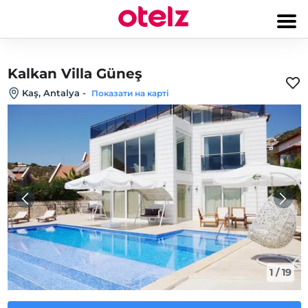
Kalkan Villa Güneş
Kaş, Antalya
-
Показати на карті
1
/
19