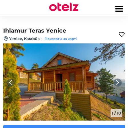
Ihlamur Teras Yenice
Yenice, Karabük
-
Показати на карті
1
/
10