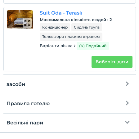
Suit Oda - Teraslı
Максимальна кількість людей
:
2
Кондиціонер
Сидяча група
Телевізор з пласким екраном
Варіанти ліжка
(1x) Подвійний
Виберіть дати
засоби
Правила готелю
Інтернет
перевірь
Безкоштовно wifi
En erken saat 14:00 ve sonrası
Весільні пари
Тільки загальні зони
Перевірити
Останній 11:00 і раніше