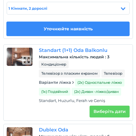
Safranbolu'ya 40 km, çeşmi cihan Bartın Amasra'ya da
101 km mesafededir.
1 Кімнати, 2 дорослі
Уточнюйте наявність
Показати на
карті
Standart (1+1) Oda Balkonlu
Правила готелю
Максимальна кількість людей
:
3
перевірь
Кондиціонер
En erken saat 14:00 ve sonrası
Телевізор з пласким екраном
Телевізор
Перевірити
Варіанти ліжка
(2x) Односпальне ліжко
Останній 11:00 і раніше
(1x) Подвійний
(2x) Диван -ліжко/диван
домашня тварина
Standart, Huzurlu, Ferah ve Geniş
Домашні тварини заборонені
Виберіть дати
куріння
кімнати для некурящих
Години реєстрації
Dublex Oda