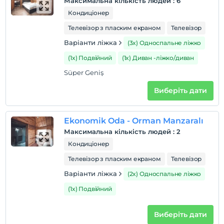
Максимальна кількість людей
:
6
дітей
Кондиціонер
Плата за дітей віком до 2 не стягується
1 дітей віком до 6 за номер не стягується
Телевізор з пласким екраном
Телевізор
Варіанти ліжка
(3x) Односпальне ліжко
(1x) Подвійний
(1x) Диван -ліжко/диван
Süper Geniş
Виберіть дати
Ekonomik Oda - Orman Manzaralı
Максимальна кількість людей
:
2
Кондиціонер
Телевізор з пласким екраном
Телевізор
Варіанти ліжка
(2x) Односпальне ліжко
(1x) Подвійний
Виберіть дати