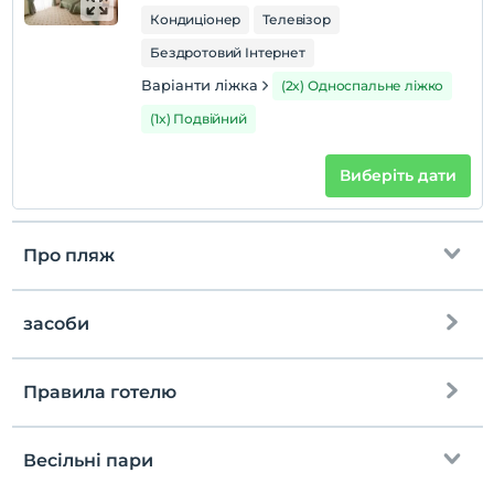
Кондиціонер
Телевізор
Бездротовий Інтернет
Варіанти ліжка
(2x) Односпальне ліжко
(1x) Подвійний
Виберіть дати
Про пляж
засоби
пляж
Приватний пляж
Правила готелю
Інтернет
Блакитний прапор
перевірь
Безкоштовно wifi
En erken saat 14:00 ve sonrası
Весільні пари
Платформа
Загальні зони та всі кімнати
Перевірити