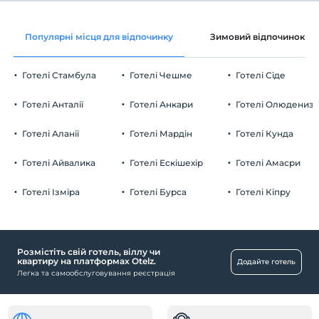
Останній 12:00 і раніше
Док
Вино в кімнаті
домашня тварина
Популярні місця для відпочинку
Зимовий відпочинок
Лежак і парасолька
Домашні тварини заборонені
Покращення номеру вищого класу за
куріння
Пляжний рушник
умови наявності
Готелі Стамбула
Готелі Чешме
Готелі Сіде
кімнати для некурців
Парковка
Кошик з фруктами в кімнаті
дітей
Готелі Анталії
Готелі Анкари
Готелі Олюдениз
Плата за дітей віком до 2 не стягується
Безкоштовно Приватна автостоянка
2 дітей віком до 6 за номер не стягується
Готелі Аланії
Готелі Мардін
Готелі Кунда
Парковка (на території)
Готелі Айвалика
Готелі Ескішехір
Готелі Амасри
Готелі Ізміра
Готелі Бурса
Готелі Кіпру
Інвалід
Відключений пандус
Розмістіть свій готель, віллу чи
Дитина
квартиру на платформах Otelz.
Додайте готель
Легка та самообслуговування реєстрація
Дитячий басейн
Вихователь дитини