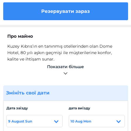
Резервувати зараз
Про майно
Kuzey Kıbrıs’ın en tanınmış otellerinden olan Dome
Hotel, 80 yılı aşkın geçmişi ile müşterilerine konfor,
kalite ve ihtişam sunar.
Girne Şehir Merkez'inde bulunan Dome Hotel denize sıfır
Показати більше
mesafede olup, şehir merkezinde yer alır. Girne'nin en
merkezi ve en güzel koyu üzerine inşa edilmiş olan
şehrin en hareketli caddesinde denize sıfır mesafedeki
Dome Hotel, 1937'den beri değerli misafirlerine en iyi
Змініть свої дати
hizmeti sunmaktadır.
Місцезнаходження
Дата заїзду
дата виїзду
Girne Kalesi'ne ve şehir merkezine 100 metre
9 August Sun
10 Aug Mon
mesafededir.