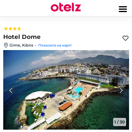
Hotel Dome
Girne, Kıbrıs
-
Показати на карті
1
/
30