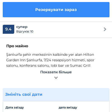
Резервувати зараз
супер
9.4
Відгуків: 10
Про майно
Şanlıurfa şehir merkezinin kalbinde yer alan Hilton
Garden Inn Şanlıurfa, 7/24 resepsiyon hizmeti, spor
salonu, konferans salonu, lobi bar ve Sumac Grill
Restaurant & Terrace restoranı ile misafirlerini
Показати більше
ağırlamaktadır.
Odalarda, k
lima, düz ekran TV, emanet kasası, ergonomik
çalışma alanı, ütü ve ütü masası, özel duş, ücretsiz banyo
Змініть свої дати
malzemeleri,
saç kurutma makinesi bulunmaktadır.
Місцезнаходження
Дата заїзду
дата виїзду