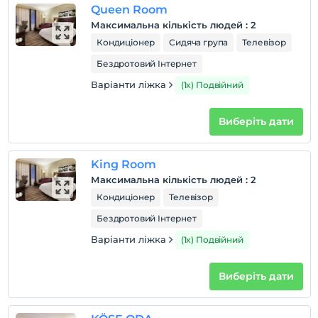
Домашні тварини заборонені
Queen Room
куріння
Максимальна кількість людей
:
2
Є місця для куріння
Кондиціонер
Сидяча група
Телевізор
дітей
Бездротовий Інтернет
Плата за дітей віком до 1 не стягується
Варіанти ліжка
(1x) Подвійний
1 дітей віком до 6 за номер не стягується
Виберіть дати
King Room
Максимальна кількість людей
:
2
Кондиціонер
Телевізор
Бездротовий Інтернет
Варіанти ліжка
(1x) Подвійний
Виберіть дати