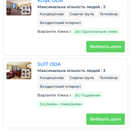
KÖŞE ODA
Максимальна кількість людей
:
2
Кондиціонер
Сидяча група
Телевізор
Бездротовий Інтернет
Варіанти ліжка
(2x) Односпальне ліжко
Виберіть дати
SUİT ODA
Максимальна кількість людей
:
3
Кондиціонер
Сидяча група
Телевізор
Бездротовий Інтернет
Варіанти ліжка
(1x) Подвійний
(1x) Диван -ліжко/диван
Виберіть дати