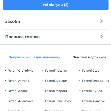
Усі відгуки (2)
засоби
Правила готелю
Інтернет
перевірь
Безкоштовно wifi
En erken saat 14:00 ve sonrası
Популярні місця для відпочинку
Зимовий відпочинок
Загальні зони та всі кімнати
Перевірити
Останній 12:00 і раніше
Готелі Стамбула
Готелі Чешме
Готелі Сіде
домашня тварина
Домашні тварини заборонені
Готелі Анталії
Готелі Анкари
Готелі Олюдениз
куріння
Є місця для куріння
Готелі Аланії
Готелі Мардін
Готелі Кунда
Парковка
дітей
Плата за дітей віком до 1 не стягується
Безкоштовно Приватна автостоянка
Готелі Айвалика
Готелі Ескішехір
Готелі Амасри
1 дітей віком до 6 за номер не стягується
Парковка (на території)