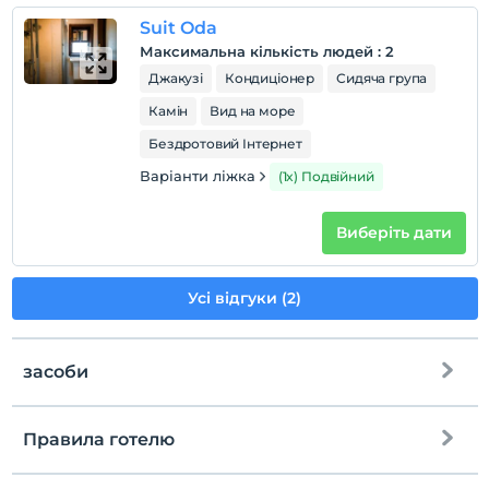
кімнати для некурящих
Suit Oda
дітей
Максимальна кількість людей
:
2
Дітям віком до 6 років заборонено перебувати в
Джакузі
Кондиціонер
Сидяча група
цьому закладі.
Камін
Вид на море
Бездротовий Інтернет
Варіанти ліжка
(1x) Подвійний
Виберіть дати
Усі відгуки (2)
засоби
Правила готелю
Інтернет
перевірь