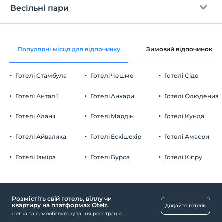
Безкоштовно wifi
En erken saat 14:00 ve sonrası
Весільні пари
Загальні зони та всі кімнати
Перевірити
Останній 12:00 і раніше
Кошик з фруктами в кімнаті
домашня тварина
Популярні місця для відпочинку
Зимовий відпочинок
Домашні тварини дозволені
куріння
Готелі Стамбула
Готелі Чешме
Готелі Сіде
кімнати для некурящих
Парковка
дітей
Готелі Анталії
Готелі Анкари
Готелі Олюдениз
Дітям віком до 6 років заборонено перебувати в цьому
Безкоштовно Приватна автостоянка
закладі.
Готелі Аланії
Готелі Мардін
Готелі Кунда
Парковка (на території)
Готелі Айвалика
Готелі Ескішехір
Готелі Амасри
Готелі Ізміра
Готелі Бурса
Готелі Кіпру
Розважальні послуги
View Hill
Розмістіть свій готель, віллу чи
Послуги з прибирання
квартиру на платформах Otelz.
Додайте готель
Легка та самообслуговування реєстрація
Щоденне прибирання