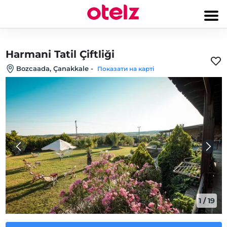
Harmani Tatil Çiftliği
Bozcaada, Çanakkale
-
Показати на карті
1
/
19