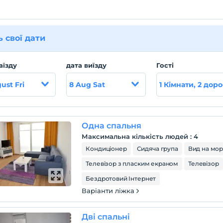
ь свої дати
аїзду
дата виїзду
Гості
ust Fri
8 Aug Sat
1 Кімнати, 2 доро
Одна спальня
Максимальна кількість людей
:
4
Кондиціонер
Сидяча група
Вид на мо
Телевізор з пласким екраном
Телевізор
Бездротовий Інтернет
Варіанти ліжка
Дві спальні