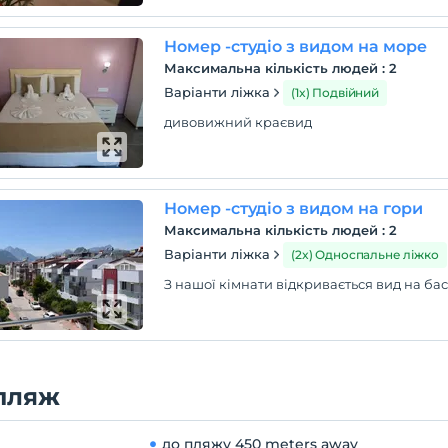
Номер -студіо з видом на море
Максимальна кількість людей
:
2
Варіанти ліжка
(1x) Подвійний
дивовижний краєвид
Номер -студіо з видом на гори
Максимальна кількість людей
:
2
Варіанти ліжка
(2x) Односпальне ліжко
З нашої кімнати відкривається вид на ба
пляж
до пляжу
450 meters away