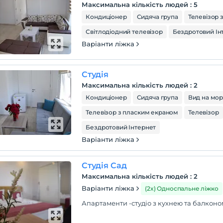
Максимальна кількість людей
:
5
Кондиціонер
Сидяча група
Телевізор 
Світлодіодний телевізор
Бездротовий Ін
Варіанти ліжка
Студія
Максимальна кількість людей
:
2
Кондиціонер
Сидяча група
Вид на мо
Телевізор з пласким екраном
Телевізор
Бездротовий Інтернет
Варіанти ліжка
Студія Сад
Максимальна кількість людей
:
2
Варіанти ліжка
(2x) Односпальне ліжко
Апартаменти -студіо з кухнею та балкон