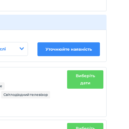
слі
Уточнюйте наявність
Виберіть
дати
ре
Світлодіодний телевізор
Виберіть