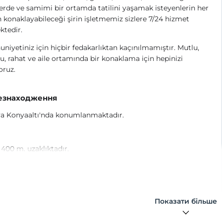
rde ve samimi bir ortamda tatilini yaşamak isteyenlerin her
konaklayabileceği şirin işletmemiz sizlere 7/24 hizmet
ktedir.
iyetiniz için hiçbir fedakarlıktan kaçınılmamıştır. Mutlu,
u, rahat ve aile ortamında bir konaklama için hepinizi
oruz.
езнаходження
ya Konyaaltı'nda konumlanmaktadır.
 400 m. uzaklıktadır.
Показати більше