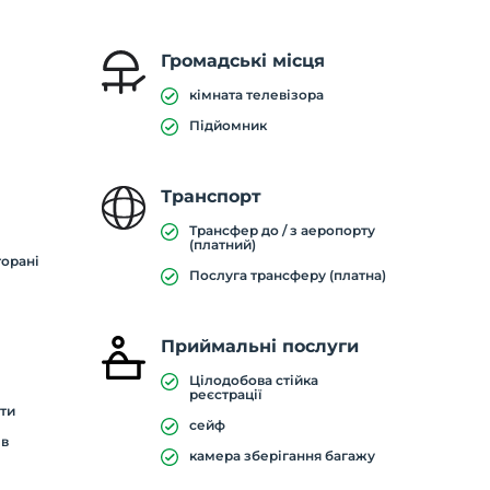
Громадські місця
кімната телевізора
Підйомник
Транспорт
Трансфер до / з аеропорту
(платний)
торані
Послуга трансферу (платна)
Приймальні послуги
Цілодобова стійка
реєстрації
ати
сейф
ів
камера зберігання багажу