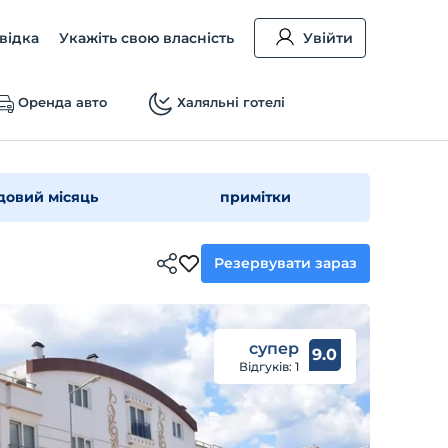
відка
Укажіть свою власність
Увійти
Оренда авто
Халяльні готелі
довий місяць
примітки
Резервувати зараз
супер
9.0
Відгуків: 1