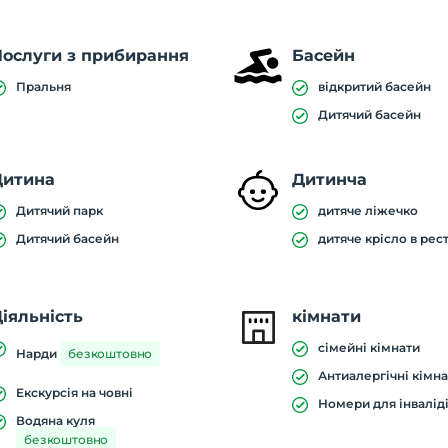
Послуги з прибирання
Басейн
Пральня
відкритий басейн
Дитячий басейн
Дитина
Дитинча
Дитячий парк
дитяче ліжечко
Дитячий басейн
дитяче крісло в рес
іяльність
кімнати
сімейні кімнати
Нарди
безкоштовно
Антиалергічні кімн
Екскурсія на човні
Номери для інвалід
Водяна куля
безкоштовно