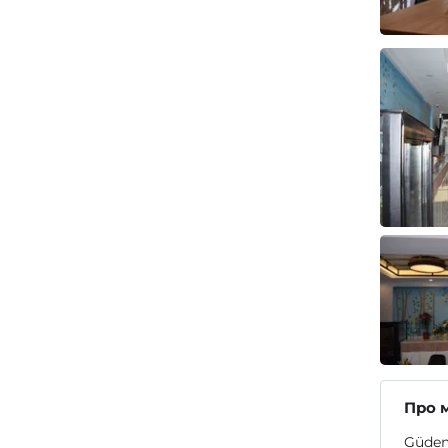
Про 
Güden 