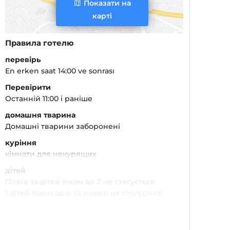
Показати на
карті
Правила готелю
перевірь
En erken saat 14:00 ve sonrası
Перевірити
Останній 11:00 і раніше
домашня тварина
Домашні тварини заборонені
куріння
кімнати для некурящих
дітей
Плата за дітей віком до 2 не стягується
1 дітей віком до 6 за номер не стягується