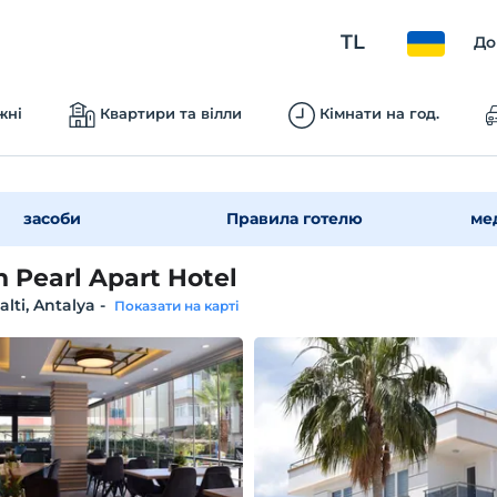
TL
До
жні
Квартири та вілли
Кімнати на год.
засоби
Правила готелю
ме
 Pearl Apart Hotel
lti, Antalya
-
Показати на карті