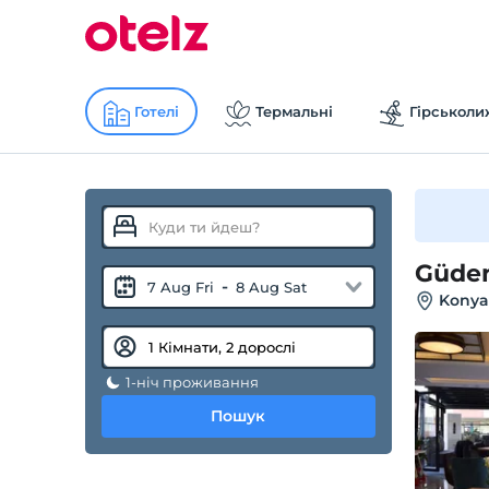
Готелі
Термальні
Гірськоли
Güden
-
7 Aug Fri
8 Aug Sat
Konyaa
1-ніч проживання
Пошук