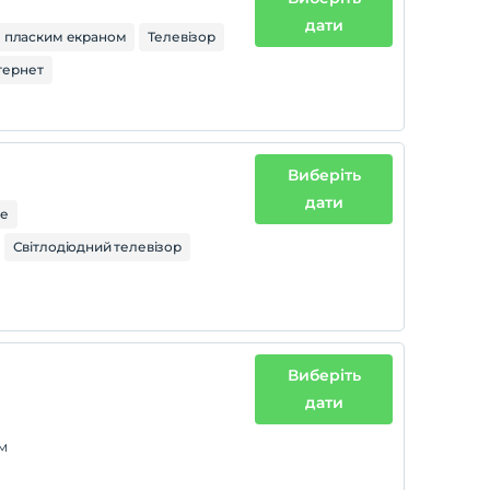
дати
з пласким екраном
Телевізор
тернет
Виберіть
дати
ре
Світлодіодний телевізор
Виберіть
дати
ом