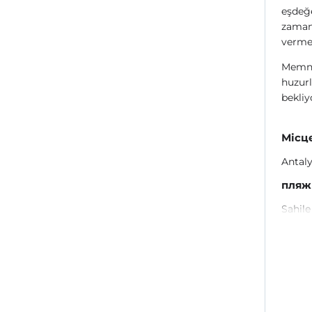
eşdeğe
zaman 
verme
Memnun
huzurl
bekliy
Місц
Antal
пляж
Sahile