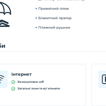
Приватний пляж
Блакитний прапор
Пляжний рушник
би
Інтернет
Безкоштовно wifi
Загальні зони та всі кімнати