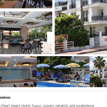
майно
Pearl Apart Hotel, huzur, güven, rahatlık, aile sıcaklığına