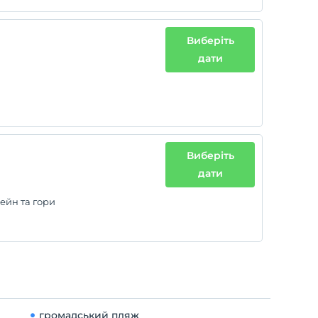
Виберіть
дати
Виберіть
дати
сейн та гори
громадський пляж