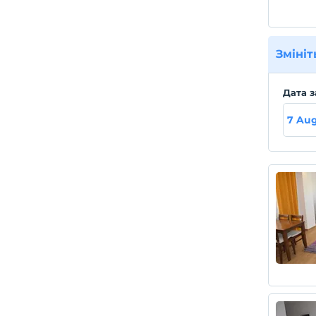
Змініт
Дата з
7 Aug