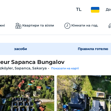
TL
До
жні
Квартири та вілли
Кімнати на год.
засоби
Правила готелю
eur Sapanca Bungalov
zköyler, Sapanca, Sakarya
-
Показати на карті