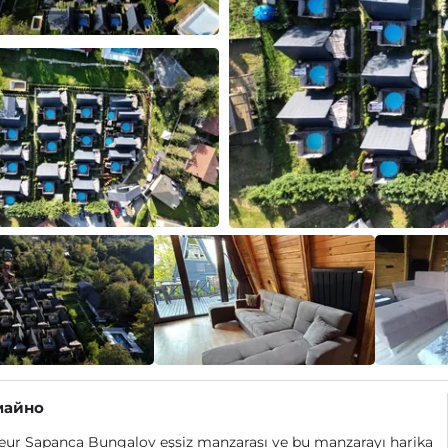
майно
eur Sapanca Bungalov eşsiz manzarası ve bu manzarayı harika