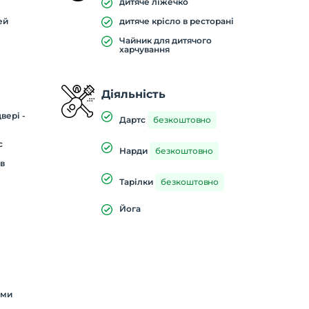
дитяче ліжечко
ей
дитяче крісло в ресторані
Чайник для дитячого
харчування
Діяльність
вері -
Дартс
безкоштовно
с
Нарди
безкоштовно
ів
Тарілки
безкоштовно
Йога
ими