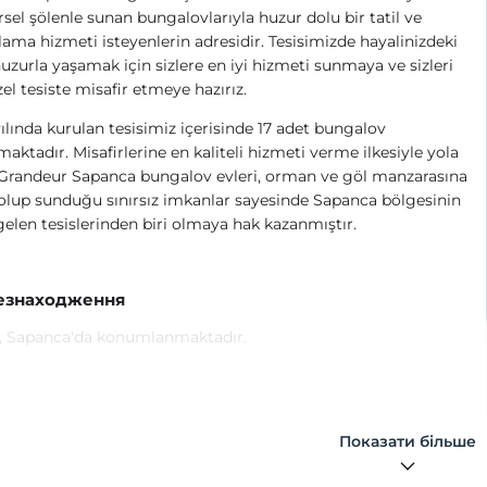
rsel şölenle sunan bungalovlarıyla huzur dolu bir tatil ve
ama hizmeti isteyenlerin adresidir. Tesisimizde hayalinizdeki
 huzurla yaşamak için sizlere en iyi hizmeti sunmaya ve sizleri
el tesiste misafir etmeye hazırız.
ılında kurulan tesisimiz içerisinde 17 adet bungalov
aktadır. Misafirlerine en kaliteli hizmeti verme ilkesiyle yola
 Grandeur Sapanca bungalov evleri, orman ve göl manzarasına
olup sunduğu sınırsız imkanlar sayesinde Sapanca bölgesinin
elen tesislerinden biri olmaya hak kazanmıştır.
езнаходження
e, Sapanca'da konumlanmaktadır.
Показати більше