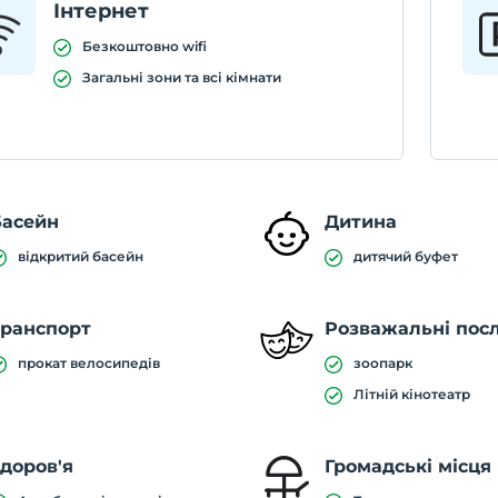
Інтернет
Безкоштовно wifi
Загальні зони та всі кімнати
Басейн
Дитина
відкритий басейн
дитячий буфет
Транспорт
Розважальні пос
прокат велосипедів
зоопарк
Літній кінотеатр
доров'я
Громадські місця