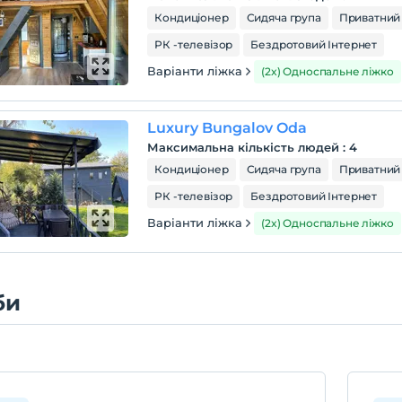
Кондиціонер
Сидяча група
Приватний
РК -телевізор
Бездротовий Інтернет
Варіанти ліжка
(2x) Односпальне ліжко
Luxury Bungalov Oda
Максимальна кількість людей
:
4
Кондиціонер
Сидяча група
Приватний
РК -телевізор
Бездротовий Інтернет
Варіанти ліжка
(2x) Односпальне ліжко
би