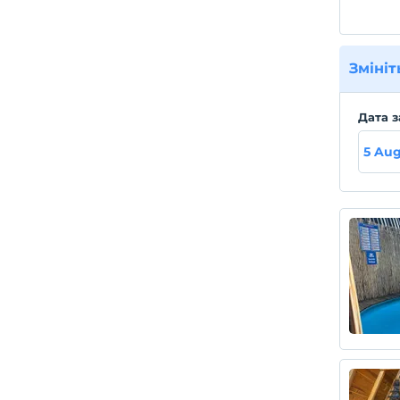
Змініт
Дата з
5 Au