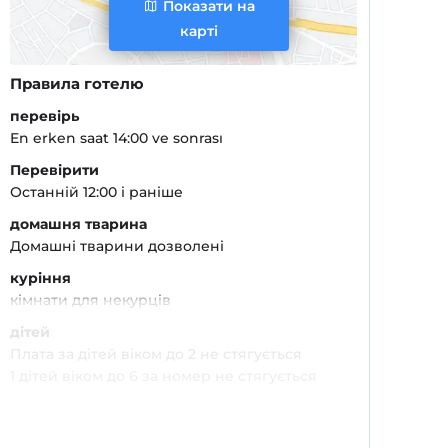
Показати на
карті
Правила готелю
перевірь
En erken saat 14:00 ve sonrası
Перевірити
Останній 12:00 і раніше
домашня тварина
Домашні тварини дозволені
куріння
кімнати для некурців
дітей
Плата за дітей віком до 2 не стягується
1 дітей віком до 6 за номер не стягується