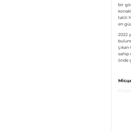
bir gö
konakl
tatili
en güz
2022 y
bulunm
çıkan
sahip 
önde g
Місц
İlmiy