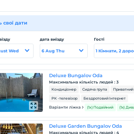
ь свої дати
аїзду
дата виїзду
Гості
gust Wed
6 Aug Thu
1 Кімнати, 2 доро
Deluxe Bungalov Oda
Максимальна кількість людей
:
3
Кондиціонер
Сидяча група
Приватний
РК -телевізор
Бездротовий Інтернет
Варіанти ліжка
(1x) Подвійний
(1x) Ди
Deluxe Garden Bungalov Oda
Максимальна кількість людей
:
4