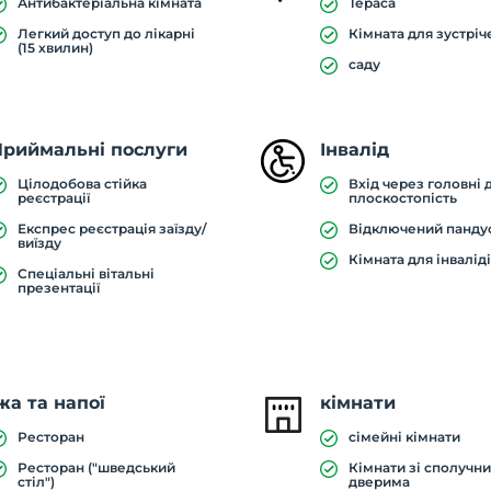
Антибактеріальна кімната
Тераса
Легкий доступ до лікарні
Кімната для зустріч
(15 хвилин)
саду
Приймальні послуги
Інвалід
Цілодобова стійка
Вхід через головні д
реєстрації
плоскостопість
Експрес реєстрація заїзду/
Відключений панду
виїзду
Кімната для інвалід
Спеціальні вітальні
презентації
жа та напої
кімнати
Ресторан
сімейні кімнати
Ресторан ("шведський
Кімнати зі сполучн
стіл")
дверима