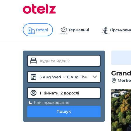
Готелі
Термальні
Гірськоли
Grand
-
5 Aug Wed
6 Aug Thu
Merke
1-ніч проживання
Пошук