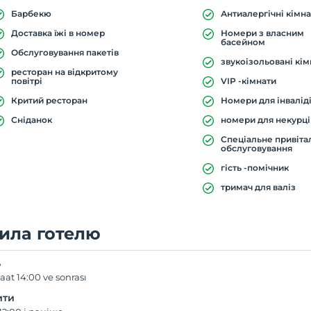
Барбекю
Антиалергічні кімн
Доставка їжі в номер
Номери з власним
басейном
Обслуговування пакетів
звукоізольовані кі
ресторан на відкритому
повітрі
VIP -кімнати
Критий ресторан
Номери для інвалід
Сніданок
номери для некурці
Спеціальне привіта
обслуговування
гість -помічник
тримач для валіз
ила готелю
ь
aat 14:00 ve sonrası
ити