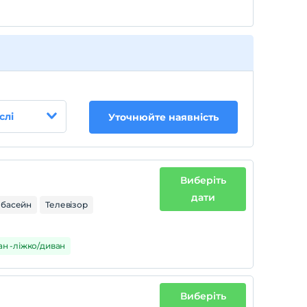
слі
Уточнюйте наявність
Виберіть
дати
 басейн
Телевізор
ван -ліжко/диван
Виберіть