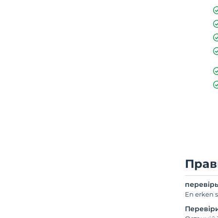
Прав
перевір
En erken s
Перевір