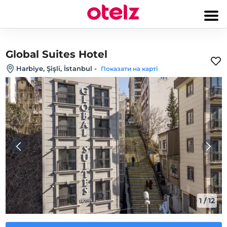
Global Suites Hotel
Harbiye, Şişli, İstanbul
-
Показати на карті
1
/
12