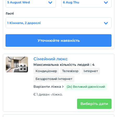
5 August Wed
6 Aug Thu
bulaşık makinesi,su ısıtıcı ve pratik kahve makinesi,ütü)
mobilya gurubu, klima, bağımsız kombi özelliklerinin
Гості
yanı sıra oda temizliği, havlu hizmeti 24 saat resepsiyon
hizmeti vermektedir.
1 Кімнати, 2 дорослі
Місцезнаходження
İstanbul’un merkezinde ve Taksime yürüme mesafesinde
Уточнюйте наявність
yer alan otelimiz Taksim meydanına, gezi parkına ve bir
çok noktaya kısa sürede ulaşım sağlayabileceğiniz bir
lokasyonda bulunmaktadır. Şehir merkezinde yer alan
Сімейний люкс
otelimizden tarihi, turistik, kongre merkezlerine, ulaşım
Максимальна кількість людей
:
4
oldukça kolaydır.
Кондиціонер
Телевізор
Інтернет
Бездротовий Інтернет
Варіанти ліжка
Показати на
(2x) Великий двомісний
карті
Є 1 диван -ліжко.
Виберіть дати
Правила готелю
перевірь