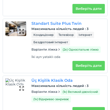
Виберіть дати
Standart Suite Plus Twin
Максимальна кількість людей
:
3
Кондиціонер
Телевізор
Інтернет
Бездротовий Інтернет
Варіанти ліжка
(2x) Односпальне ліжко
İki ayrı yataklı oda
Виберіть дати
Üç Kişilik Klasik Oda
Максимальна кількість людей
:
3
Варіанти ліжка
(1x) Великий двомісний
(1x) Відкриває-закриває