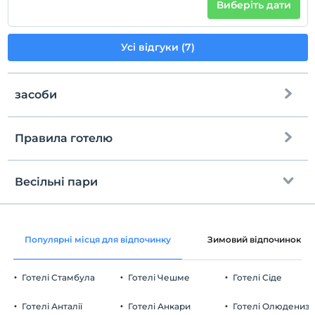
Виберіть дати
Усі відгуки (7)
засоби
Правила готелю
Інтернет
перевірь
Безкоштовно wifi
En erken saat 14:00 ve sonrası
Весільні пари
Загальні зони та всі кімнати
Перевірити
Останній 12:00 і раніше
Кошик з фруктами в кімнаті
домашня тварина
Популярні місця для відпочинку
Зимовий відпочинок
Домашні тварини заборонені
куріння
Готелі Стамбула
Готелі Чешме
Готелі Сіде
кімнати для некурців
Парковка
дітей
Готелі Анталії
Готелі Анкари
Готелі Олюдениз