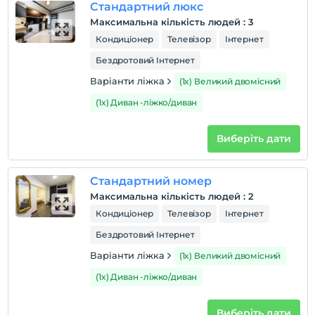
Стандартний люкс
En erken saat 14:00 ve sonrası
Максимальна кількість людей
:
3
Перевірити
Кондиціонер
Телевізор
Інтернет
Останній 12:00 і раніше
Бездротовий Інтернет
домашня тварина
Варіанти ліжка
(1x) Великий двомісний
Домашні тварини заборонені
(1x) Диван -ліжко/диван
куріння
кімнати для некурців
Виберіть дати
дітей
Плата за дітей віком до 2 не стягується
Кожна кімната безкоштовна для 1 дітей віком до 6
Стандартний номер
років
Максимальна кількість людей
:
2
Кожна кімната безкоштовна для 2 дітей віком до 6
Кондиціонер
Телевізор
Інтернет
років
Бездротовий Інтернет
Варіанти ліжка
(1x) Великий двомісний
(1x) Диван -ліжко/диван
Виберіть дати