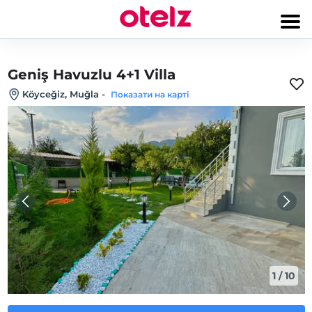
Geniş Havuzlu 4+1 Villa
Köyceğiz, Muğla
-
Показати на карті
1
/
10