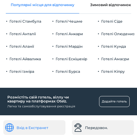
Популярні місця для відпочинку
Зимовий відпочинок
Заклад не має політики безкоштовного для дітей
Перевірити
Останній 10:00 і раніше
Готелі Стамбула
Готелі Чешме
Готелі Сіде
домашня тварина
Домашні тварини заборонені
Готелі Анталії
Готелі Анкари
Готелі Олюдениз
куріння
кімнати для некурців
Готелі Аланії
Готелі Мардін
Готелі Кунда
дітей
Плата за дітей віком до 2 не стягується
Готелі Айвалика
Готелі Ескішехір
Готелі Амасри
Заклад не має політики безкоштовного для дітей
Готелі Ізміра
Готелі Бурса
Готелі Кіпру
Розмістіть свій готель, віллу чи
квартиру на платформах Otelz.
Додайте готель
Легка та самообслуговування реєстрація
Вхід в Екстранет
Передзвон.