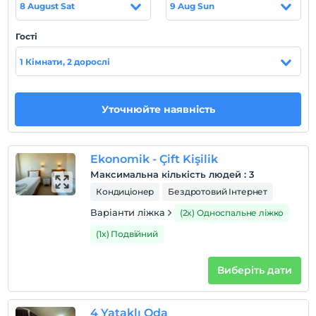
8 August Sat
9 Aug Sun
Показати на
Гості
карті
1 Кімнати, 2 дорослі
Правила готелю
Уточнюйте наявність
перевірь
En erken saat 13:00 ve sonrası
Перевірити
Ekonomik - Çift Kişilik
Останній 12:00 і раніше
Максимальна кількість людей
:
3
домашня тварина
Кондиціонер
Бездротовий Інтернет
Домашні тварини дозволені
Варіанти ліжка
(2x) Односпальне ліжко
куріння
(1x) Подвійний
кімнати для некурців
дітей
Виберіть дати
Плата за дітей віком до 0 не стягується
1 дітей віком до 6 за номер не стягується
4 Yataklı Oda