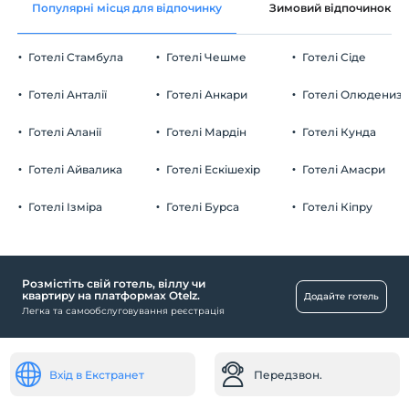
Популярні місця для відпочинку
Зимовий відпочинок
Загальні зони та всі кімнати
Перевірити
Останній 12:00 і раніше
Готелі Стамбула
Готелі Чешме
Готелі Сіде
домашня тварина
Домашні тварини дозволені
Готелі Анталії
Готелі Анкари
Готелі Олюдениз
куріння
кімнати для некурців
Готелі Аланії
Готелі Мардін
Готелі Кунда
Парковка
дітей
Плата за дітей віком до 0 не стягується
Безкоштовно Громадська автостоянка
Готелі Айвалика
Готелі Ескішехір
Готелі Амасри
1 дітей віком до 6 за номер не стягується
Паркінг (за межами закладу)
Готелі Ізміра
Готелі Бурса
Готелі Кіпру
Розмістіть свій готель, віллу чи
Басейн
квартиру на платформах Otelz.
Додайте готель
Легка та самообслуговування реєстрація
Відкритий басейн (сезонний)
Громадські місця
саду
Вхід в Екстранет
Передзвон.
Торгові центри