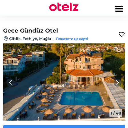
Gece Gündüz Otel
Çiftlik, Fethiye, Muğla
-
Показати на карті
1
/
48