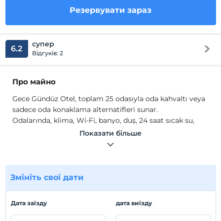
Резервувати зараз
супер
6.2
Відгуків: 2
Про майно
Gece Gündüz Otel, toplam 25 odasıyla oda kahvaltı veya
sadece oda konaklama alternatifleri sunar.
Odalarında, klima, Wi-Fi, banyo, duş, 24 saat sıcak su,
havlu seti gibi olanaklar sunulur.
Показати більше
Місцезнаходження
Gece Gündüz Otel Çiftlik Fethiye'de konumlanmaktadır.
Ölüdeniz'e 17 km mesafededir.
Змініть свої дати
пляж
Дата заїзду
дата виїзду
Çalış Plajı'na 200 m mesafedir.