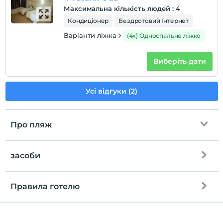
Максимальна кількість людей
:
4
Кондиціонер
Бездротовий Інтернет
Варіанти ліжка
(4x) Односпальне ліжко
Виберіть дати
Усі відгуки (2)
Про пляж
засоби
до пляжу
200 meters away
громадський пляж
Правила готелю
Інтернет
гальковий пляж
перевірь
Безкоштовно wifi
En erken saat 13:00 ve sonrası
мілководне море на березі