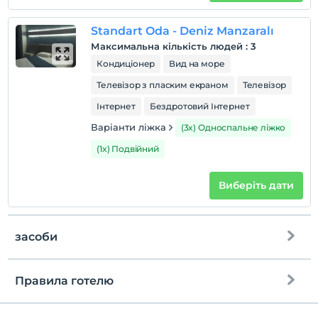
En erken saat 14:00 ve sonrası
Перевірити
Standart Oda - Deniz Manzaralı
Останній 12:00 і раніше
Максимальна кількість людей
:
3
Кондиціонер
Вид на море
домашня тварина
Домашні тварини заборонені
Телевізор з пласким екраном
Телевізор
куріння
Інтернет
Бездротовий Інтернет
кімнати для некурців
Варіанти ліжка
(3x) Односпальне ліжко
дітей
(1x) Подвійний
Плата за дітей віком до 2 не стягується
1 дітей віком до 6 за номер не стягується
Виберіть дати
засоби
Правила готелю
Інтернет
перевірь