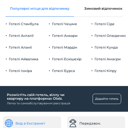
Безкоштовно wifi
En erken saat 14:00 ve sonrası
Популярні місця для відпочинку
Зимовий відпочинок
Загальні зони та всі кімнати
Перевірити
Останній 12:00 і раніше
Готелі Стамбула
Готелі Чешме
Готелі Сіде
домашня тварина
Домашні тварини заборонені
Готелі Анталії
Готелі Анкари
Готелі Олюдениз
куріння
кімнати для некурців
Готелі Аланії
Готелі Мардін
Готелі Кунда
Парковка
дітей
Плата за дітей віком до 2 не стягується
Безкоштовно Приватна автостоянка
Готелі Айвалика
Готелі Ескішехір
Готелі Амасри
1 дітей віком до 6 за номер не стягується
Парковка (на території)
Готелі Ізміра
Готелі Бурса
Готелі Кіпру
Розмістіть свій готель, віллу чи
Діяльність
квартиру на платформах Otelz.
Додайте готель
Легка та самообслуговування реєстрація
Балійський масаж
Торгові центри
Ринок
Вхід в Екстранет
Передзвон.