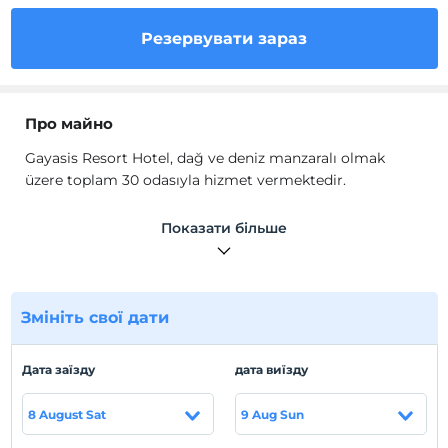
Резервувати зараз
Про майно
Gayasis Resort Hotel, dağ ve deniz manzaralı olmak
üzere toplam 30 odasıyla hizmet vermektedir.
Gayasis Resort Hotel, klimaya ve banyolu odalara
Показати більше
sahiptir. Çoğu odanın standart donanımına balkon
dahildir. Misafirler çift kişilik yatak üzerinde rahatça
uyuyacaklardır. Bunların dışında, odalarda
mini bar
mevcuttur. Hoş bir konaklama sağlayacak küçük
Змініть свої дати
ekstralar arasında internet erişimi, telefon, televizyon ve
kablosuz internet bağlantısı yer almaktadır. Banyolarda
duş mevcuttur. Ayrıca, saç kurutma makinesi
Дата заїзду
дата виїзду
bulunmaktadır.
8 August Sat
9 Aug Sun
Tesisimizde toplantı salonları da mevcuttur.