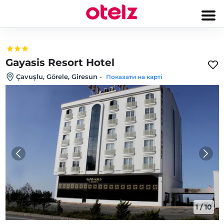
Gayasis Resort Hotel
Çavuşlu, Görele, Giresun
-
Показати на карті
1
/
10