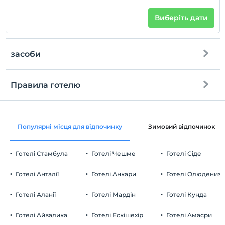
Виберіть дати
засоби
Правила готелю
Інтернет
перевірь
Безкоштовно wifi
En erken saat 13:00 ve sonrası
Популярні місця для відпочинку
Зимовий відпочинок
Загальні зони та всі кімнати
Перевірити
Останній 11:00 і раніше
Готелі Стамбула
Готелі Чешме
Готелі Сіде
домашня тварина
Домашні тварини дозволені
Готелі Анталії
Готелі Анкари
Готелі Олюдениз
куріння
кімнати для некурців
Готелі Аланії
Готелі Мардін
Готелі Кунда
Парковка
дітей
Плата за дітей віком до 2 не стягується
Безкоштовно Громадська автостоянка
Готелі Айвалика
Готелі Ескішехір
Готелі Амасри
2 дітей віком до 5 за номер не стягується