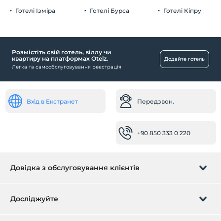
Паркінг (за межами закладу)
Готелі Ізміра
Готелі Бурса
Готелі Кіпру
Розмістіть свій готель, віллу чи
Їжа та напої
квартиру на платформах Otelz.
Додайте готель
Легка та самообслуговування реєстрація
Обслуговування пакетів
кімнати
сімейні кімнати
Вхід в Екстранет
Передзвон.
Послуги з прибирання
+90 850 333 0 220
Щоденне прибирання
Здоров'я
Легкий доступ до лікарні (15 хвилин)
Довідка з обслуговування клієнтів
Приймальні послуги
Керуйте бронюванням
Досліджуйте
камера зберігання багажу
Експрес реєстрація заїзду/виїзду