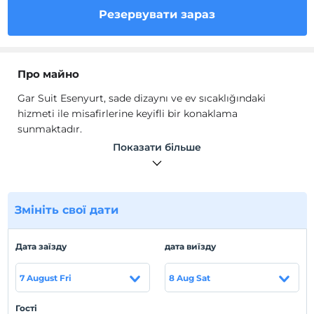
Резервувати зараз
Про майно
Gar Suit Esenyurt, sade dizaynı ve ev sıcaklığındaki
hizmeti ile misafirlerine keyifli bir konaklama
sunmaktadır.
Gar Suit Esenyurt'un apart odalarında; tam donanımlı
Показати більше
mutfak, bulaşık makinesi, fırın, ocak, mutfak araç ve
gereçleri, yemek masası, koltuk/ kanepe takımı, TV, Wi-
Fi, dolap, havlu seti, saç kurutma makinesi
bulunmaktadır.
Змініть свої дати
Місцезнаходження
Дата заїзду
дата виїзду
İstanbul Esenyurt'ta konumlanmaktadır. Aqua Club
Dolphin'e 4.5 km., Beylikdüzü Yaşam Vadisi kısa bir
7 August Fri
8 Aug Sat
yürüme mesafesindedir.
Гості