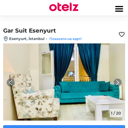
Gar Suit Esenyurt
Esenyurt, İstanbul
-
Показати на карті
1
/
20