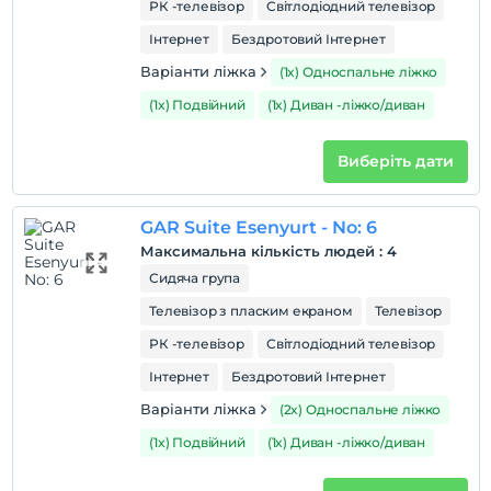
РК -телевізор
Світлодіодний телевізор
Інтернет
Бездротовий Інтернет
Варіанти ліжка
(1x) Односпальне ліжко
(1x) Подвійний
(1x) Диван -ліжко/диван
Виберіть дати
GAR Suite Esenyurt - No: 6
Максимальна кількість людей
:
4
Сидяча група
Телевізор з пласким екраном
Телевізор
РК -телевізор
Світлодіодний телевізор
Інтернет
Бездротовий Інтернет
Варіанти ліжка
(2x) Односпальне ліжко
(1x) Подвійний
(1x) Диван -ліжко/диван