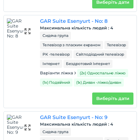
Виберіть дати
GAR Suite Esenyurt - No: 8
Максимальна кількість людей
:
4
Сидяча група
Телевізор з пласким екраном
Телевізор
РК -телевізор
Світлодіодний телевізор
Інтернет
Бездротовий Інтернет
Варіанти ліжка
(2x) Односпальне ліжко
(1x) Подвійний
(1x) Диван -ліжко/диван
Виберіть дати
GAR Suite Esenyurt - No: 9
Максимальна кількість людей
:
4
Сидяча група