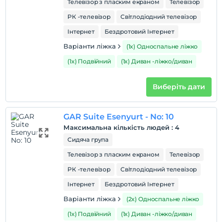
Телевізор з пласким екраном
Телевізор
РК -телевізор
Світлодіодний телевізор
Інтернет
Бездротовий Інтернет
Варіанти ліжка
(1x) Односпальне ліжко
(1x) Подвійний
(1x) Диван -ліжко/диван
Виберіть дати
GAR Suite Esenyurt - No: 10
Максимальна кількість людей
:
4
Сидяча група
Телевізор з пласким екраном
Телевізор
РК -телевізор
Світлодіодний телевізор
Інтернет
Бездротовий Інтернет
Варіанти ліжка
(2x) Односпальне ліжко
(1x) Подвійний
(1x) Диван -ліжко/диван