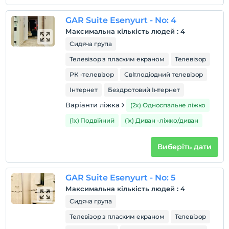
GAR Suite Esenyurt - No: 4
Максимальна кількість людей
:
4
Сидяча група
Телевізор з пласким екраном
Телевізор
РК -телевізор
Світлодіодний телевізор
Інтернет
Бездротовий Інтернет
Варіанти ліжка
(2x) Односпальне ліжко
(1x) Подвійний
(1x) Диван -ліжко/диван
Виберіть дати
GAR Suite Esenyurt - No: 5
Максимальна кількість людей
:
4
Сидяча група
Телевізор з пласким екраном
Телевізор