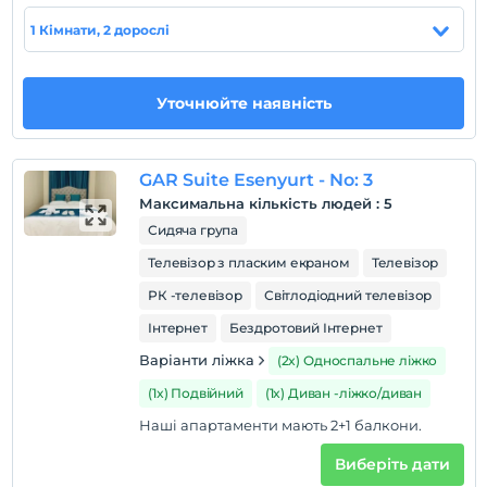
1 Кімнати, 2 дорослі
Показати на
карті
Уточнюйте наявність
Правила готелю
перевірь
En erken saat 13:00 ve sonrası
GAR Suite Esenyurt - No: 3
Максимальна кількість людей
:
5
Перевірити
Сидяча група
Останній 11:00 і раніше
Телевізор з пласким екраном
Телевізор
домашня тварина
Домашні тварини дозволені
РК -телевізор
Світлодіодний телевізор
куріння
Інтернет
Бездротовий Інтернет
кімнати для некурців
Варіанти ліжка
(2x) Односпальне ліжко
дітей
(1x) Подвійний
(1x) Диван -ліжко/диван
Плата за дітей віком до 2 не стягується
Наші апартаменти мають 2+1 балкони.
2 дітей віком до 5 за номер не стягується
Виберіть дати