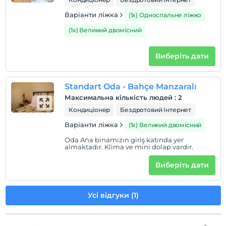
Варіанти ліжка
(1x) Односпальне ліжко
(1x) Великий двомісний
Виберіть дати
Standart Oda - Bahçe Manzaralı
Максимальна кількість людей
:
2
Кондиціонер
Бездротовий Інтернет
Варіанти ліжка
(1x) Великий двомісний
Oda Ana binamızın giriş katında yer
almaktadır. Klima ve mini dolap vardır.
Виберіть дати
Усі відгуки (1)