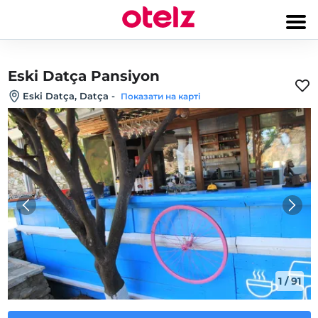
Eski Datça Pansiyon
Eski Datça, Datça
-
Показати на карті
1
/
91