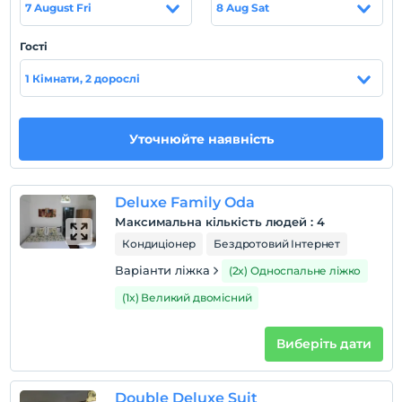
7 August Fri
8 Aug Sat
tonuyla buluşmaya, şehrin stresinden arınmaya davet
ediyoruz. Haydi bize gelin bir yorgunluk kahvesi içelim.
Гості
Місцезнаходження
1 Кімнати, 2 дорослі
Eski Datça'nın tam göbeğinde bulunan işletmemiz;
Datça Merkez'e, plajlara ve eğlence mekanlarına kolay
ulaşım noktasındadır.
Уточнюйте наявність
пляж
Plaj ve sahile erişiminiz araçla 5-10 dk. arasındadır.
Deluxe Family Oda
Максимальна кількість людей
:
4
Кондиціонер
Бездротовий Інтернет
Показати на
Варіанти ліжка
(2x) Односпальне ліжко
карті
(1x) Великий двомісний
Правила готелю
Виберіть дати
перевірь
En erken saat 14:00 ve sonrası
Double Deluxe Suit