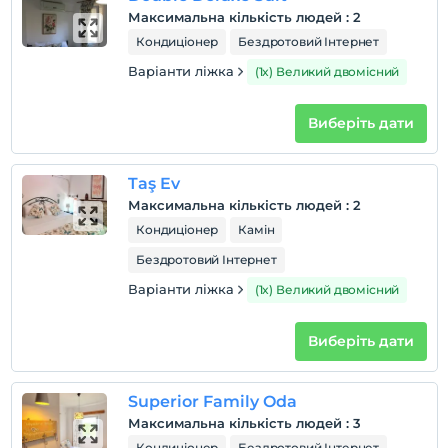
Перевірити
Максимальна кількість людей
:
2
Останній 11:00 і раніше
Кондиціонер
Бездротовий Інтернет
домашня тварина
Варіанти ліжка
(1x) Великий двомісний
Домашні тварини заборонені
куріння
Виберіть дати
кімнати для некурців
дітей
Taş Ev
Плата за дітей віком до 2 не стягується
Максимальна кількість людей
:
2
1 дітей віком до 6 за номер не стягується
Кондиціонер
Камін
Бездротовий Інтернет
Варіанти ліжка
(1x) Великий двомісний
Виберіть дати
Superior Family Oda
Максимальна кількість людей
:
3
Кондиціонер
Бездротовий Інтернет