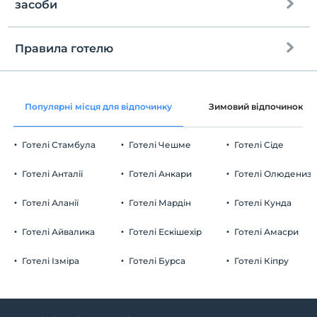
засоби
Правила готелю
Інтернет
перевірь
Безкоштовно wifi
En erken saat 14:00 ve sonrası
Популярні місця для відпочинку
Зимовий відпочинок
Загальні зони та всі кімнати
Перевірити
Останній 11:00 і раніше
Готелі Стамбула
Готелі Чешме
Готелі Сіде
домашня тварина
Домашні тварини заборонені
Готелі Анталії
Готелі Анкари
Готелі Олюдениз
куріння
кімнати для некурців
Готелі Аланії
Готелі Мардін
Готелі Кунда
Парковка
дітей
Плата за дітей віком до 2 не стягується
Безкоштовно Громадська автостоянка
Готелі Айвалика
Готелі Ескішехір
Готелі Амасри
1 дітей віком до 6 за номер не стягується
Паркінг (за межами закладу)
Готелі Ізміра
Готелі Бурса
Готелі Кіпру