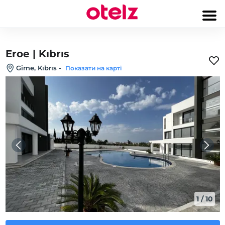
Eroe | Kıbrıs
Girne, Kıbrıs
-
Показати на карті
1
/
10