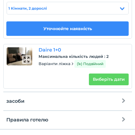
домашня тварина
1 Кімнати, 2 дорослі
Домашні тварини дозволені
куріння
Є місця для куріння
Уточнюйте наявність
Години реєстрації
дітей
Daire 1+0
Плата за дітей віком до 2 не стягується
Максимальна кількість людей
:
2
1 дітей віком до 5 за номер не стягується
Варіанти ліжка
(1x) Подвійний
Виберіть дати
засоби
Правила готелю
Інтернет
перевірь